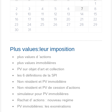
1
2
3
4
5
6
7
8
9
10
11
12
13
14
15
16
17
18
19
20
21
22
23
24
25
26
27
28
29
30
31
Plus values:leur imposition
plus values d 'actions
plus values immobilières
PV sur objet d'art et collection
les 6 définitions de la SPI
Non résident et PV immobilière
Non résident et PV de cession d'actions
simulateur pour PV immobilières
Rachat d' actions : nouveau regime
PV immobilières: les exonérations