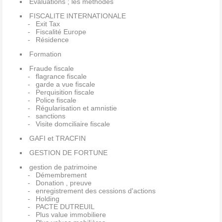
Evaluations ; les methodes
FISCALITE INTERNATIONALE
Exit Tax
Fiscalité Europe
Résidence
Formation
Fraude fiscale
flagrance fiscale
garde a vue fiscale
Perquisition fiscale
Police fiscale
Régularisation et amnistie
sanctions
Visite domciliaire fiscale
GAFI et TRACFIN
GESTION DE FORTUNE
gestion de patrimoine
Démembrement
Donation , preuve
enregistrement des cessions d'actions
Holding
PACTE DUTREUIL
Plus value immobiliere