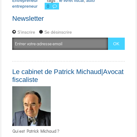
Entrepreneur
Tags :
le livret fiscal
,
auto
entrepreneur
0
Newsletter
S'inscrire
Se désinscrire
Le cabinet de Patrick Michaud|Avocat
fiscaliste
Qui est Patrick Michaud ?