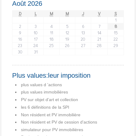
Août 2026
D
L
M
M
J
V
S
1
2
3
4
5
6
7
8
9
10
11
12
13
14
15
16
17
18
19
20
21
22
23
24
25
26
27
28
29
30
31
Plus values:leur imposition
plus values d 'actions
plus values immobilières
PV sur objet d'art et collection
les 6 définitions de la SPI
Non résident et PV immobilière
Non résident et PV de cession d'actions
simulateur pour PV immobilières