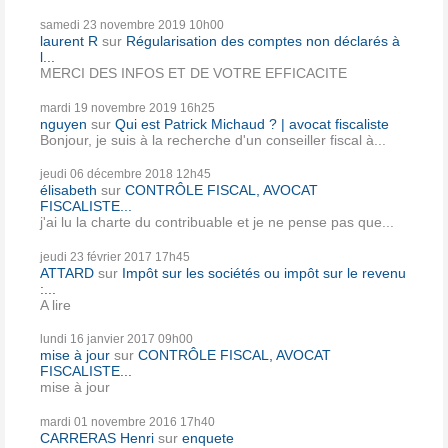
samedi 23
novembre 2019
10h00
laurent R
sur
Régularisation des comptes non déclarés à
l...
MERCI DES INFOS ET DE VOTRE EFFICACITE
mardi 19
novembre 2019
16h25
nguyen
sur
Qui est Patrick Michaud ? | avocat fiscaliste
Bonjour, je suis à la recherche d'un conseiller fiscal à...
jeudi 06
décembre 2018
12h45
élisabeth
sur
CONTRÔLE FISCAL, AVOCAT
FISCALISTE...
j'ai lu la charte du contribuable et je ne pense pas que...
jeudi 23
février 2017
17h45
ATTARD
sur
Impôt sur les sociétés ou impôt sur le revenu
:...
A lire
lundi 16
janvier 2017
09h00
mise à jour
sur
CONTRÔLE FISCAL, AVOCAT
FISCALISTE...
mise à jour
mardi 01
novembre 2016
17h40
CARRERAS Henri
sur
enquete