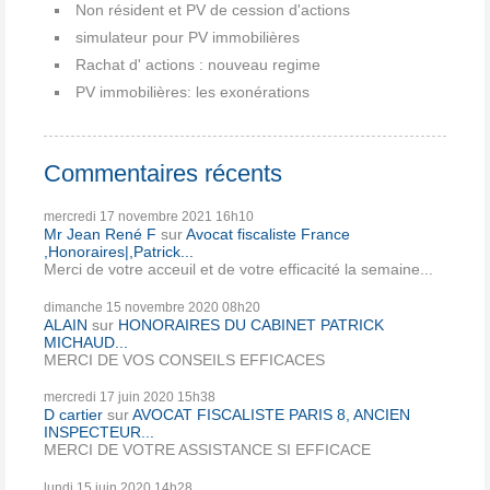
Non résident et PV de cession d'actions
simulateur pour PV immobilières
Rachat d' actions : nouveau regime
PV immobilières: les exonérations
Commentaires récents
mercredi 17
novembre 2021
16h10
Mr Jean René F
sur
Avocat fiscaliste France
,Honoraires|,Patrick...
Merci de votre acceuil et de votre efficacité la semaine...
dimanche 15
novembre 2020
08h20
ALAIN
sur
HONORAIRES DU CABINET PATRICK
MICHAUD...
MERCI DE VOS CONSEILS EFFICACES
mercredi 17
juin 2020
15h38
D cartier
sur
AVOCAT FISCALISTE PARIS 8, ANCIEN
INSPECTEUR...
MERCI DE VOTRE ASSISTANCE SI EFFICACE
lundi 15
juin 2020
14h28