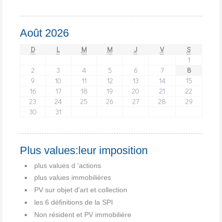
Août 2026
D
L
M
M
J
V
S
1
2
3
4
5
6
7
8
9
10
11
12
13
14
15
16
17
18
19
20
21
22
23
24
25
26
27
28
29
30
31
Plus values:leur imposition
plus values d 'actions
plus values immobilières
PV sur objet d'art et collection
les 6 définitions de la SPI
Non résident et PV immobilière