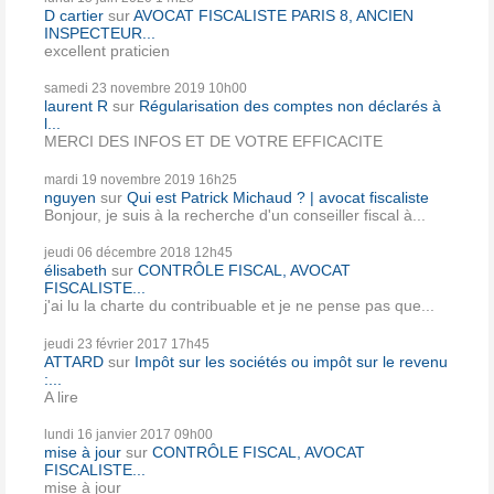
D cartier
sur
AVOCAT FISCALISTE PARIS 8, ANCIEN
INSPECTEUR...
excellent praticien
samedi 23
novembre 2019
10h00
laurent R
sur
Régularisation des comptes non déclarés à
l...
MERCI DES INFOS ET DE VOTRE EFFICACITE
mardi 19
novembre 2019
16h25
nguyen
sur
Qui est Patrick Michaud ? | avocat fiscaliste
Bonjour, je suis à la recherche d'un conseiller fiscal à...
jeudi 06
décembre 2018
12h45
élisabeth
sur
CONTRÔLE FISCAL, AVOCAT
FISCALISTE...
j'ai lu la charte du contribuable et je ne pense pas que...
jeudi 23
février 2017
17h45
ATTARD
sur
Impôt sur les sociétés ou impôt sur le revenu
:...
A lire
lundi 16
janvier 2017
09h00
mise à jour
sur
CONTRÔLE FISCAL, AVOCAT
FISCALISTE...
mise à jour