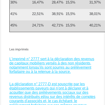
30%
16,47%
28,47%
15,5%
31,97%
41%
22,51%
38,91%
15,5%
38,01%
45%
24,71%
42,71%
15,5%
40,21%
Les imprimés
L'imprimé n° 2777 sert à la déclaration des revenus
de capitaux mobiliers versés à des non résidents,
notamment lorsqu'ils sont soumis au prélèvement
forfaitaire ou à la retenue à la source.
La déclaration n° 2777-D est souscrite par les
établissements payeurs qui n'ont à déclarer et à
acquitter que des prélèvements sociaux sur des
revenus distribués et/ou sur des intérêts de comptes
courants d'associés et, le cas échéant, le