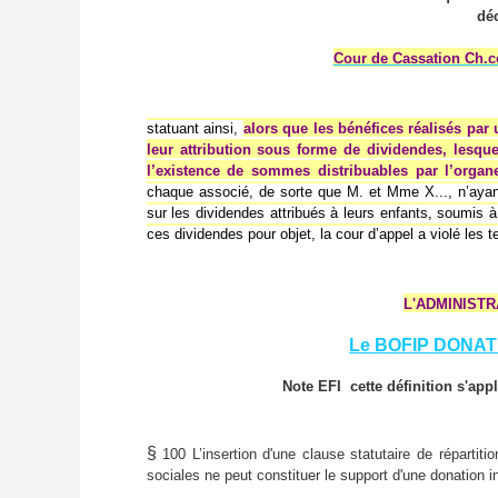
dé
Cour de Cassation Ch.c
statuant ainsi,
alors que les bénéfices réalisés par 
leur attribution sous forme de dividendes, lesque
l’existence de sommes distribuables par l’orga
chaque associé, de sorte que M. et Mme X..., n’ayant é
sur les dividendes attribués à leurs enfants, soumis à
ces dividendes pour objet, la cour d’appel a violé les
L'ADMINIST
Le BOFIP DONATI
Note EFI cette définition s'app
§
100 L’insertion d'une clause statutaire de répartiti
sociales ne peut constituer le support d'une donation in