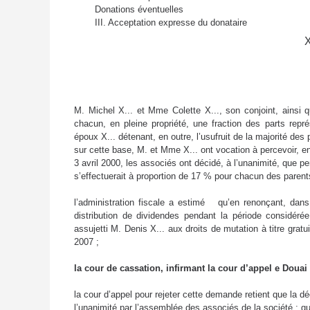
Donations éventuelles
III. Acceptation expresse du donataire
M. Michel X... et Mme Colette X..., son conjoint, ainsi 
chacun, en pleine propriété, une fraction des parts repré
époux X... détenant, en outre, l’usufruit de la majorité des 
sur cette base, M. et Mme X... ont vocation à percevoir, 
3 avril 2000, les associés ont décidé, à l’unanimité, que p
s’effectuerait à proportion de 17 % pour chacun des paren
l’administration fiscale a estimé
qu’en renonçant, dans
distribution de dividendes pendant la période considéré
assujetti M. Denis X... aux droits de mutation à titre gratu
2007 ;
la cour de cassation, infirmant la cour d’appel e Douai a
la cour d’appel pour rejeter cette demande retient que la dé
l’unanimité par l’assemblée des associés de la société ; q