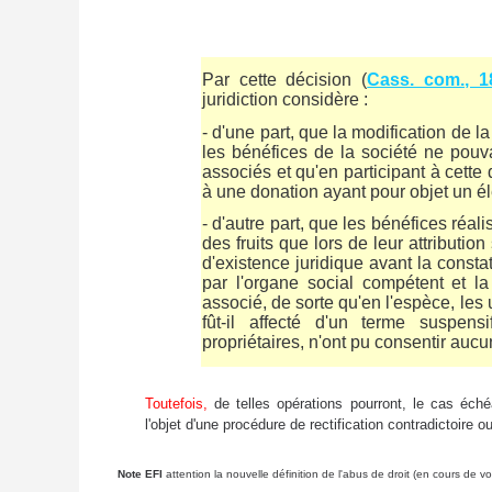
Par cette décision (
Cass. com., 1
juridiction considère :
- d'une part, que la modification de l
les bénéfices de la société ne pouva
associés et qu'en participant à cette 
à une donation ayant pour objet un él
- d'autre part, que les bénéfices réal
des fruits que lors de leur attributi
d'existence juridique avant la const
par l'organe social compétent et la
associé, de sorte qu'en l'espèce, les us
fût-il affecté d'un terme suspens
propriétaires, n'ont pu consentir auc
Toutefois,
de telles opérations pourront, le cas éché
l'objet d'une procédure de rectification contradictoire ou
Note EFI
attention la nouvelle définition de l'abus de droit (en cours de vo