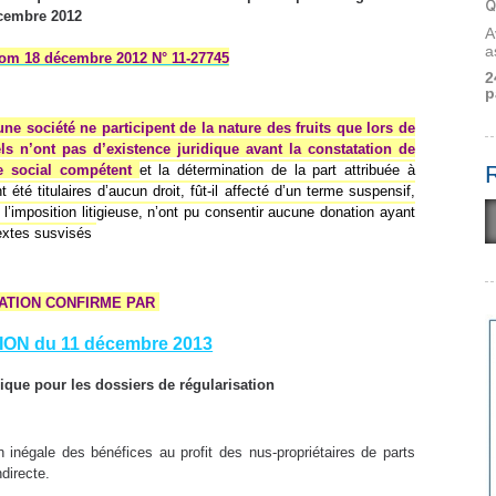
Q
cembre 2012
A
a
om 18 décembre 2012 N° 11-27745
2
p
une société ne participent de la nature des fruits que lors de
ls n’ont pas d’existence juridique avant la constatation de
ne social compétent
et la détermination de la part attribuée à
té titulaires d’aucun droit, fût-il affecté d’un terme suspensif,
 l’imposition litigieuse, n’ont pu consentir aucune donation ayant
 textes susvisés
RATION CONFIRME PAR
ON du 11 décembre 2013
lique pour les dossiers de régularisation
on inégale des bénéfices au profit des nus-propriétaires de parts
directe.