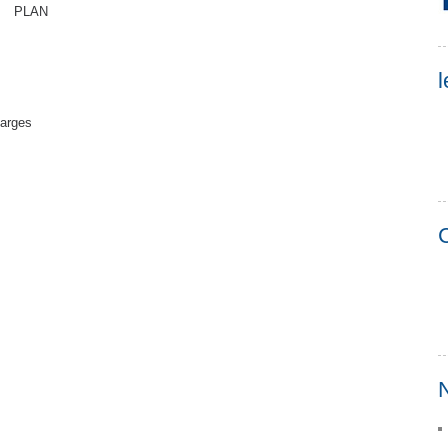
PLAN
l
harges
C
N