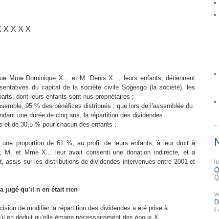
X X X X X
que Mme Dominique X... et M. Denis X..., leurs enfants, détiennent
sentatives du capital de la société civile Sogesgo (la société), les
parts, dont leurs enfants sont nus-propriétaires ;
ensemble, 95 % des bénéfices distribués ; que lors de l’assemblée du
endant une durée de cinq ans, la répartition des dividendes
ts et de 30,5 % pour chacun des enfants ;
 une proportion de 61 %, au profit de leurs enfants, à leur droit à
e, M. et Mme X... leur avait consenti une donation indirecte, et a
it, assis sur les distributions de dividendes intervenues entre 2001 et
l
Q
Q
 jugé qu’il n en était rien
v
D
cision de modifier la répartition des dividendes a été prise à
L
u’il en déduit qu’elle émane nécessairement des époux X...,