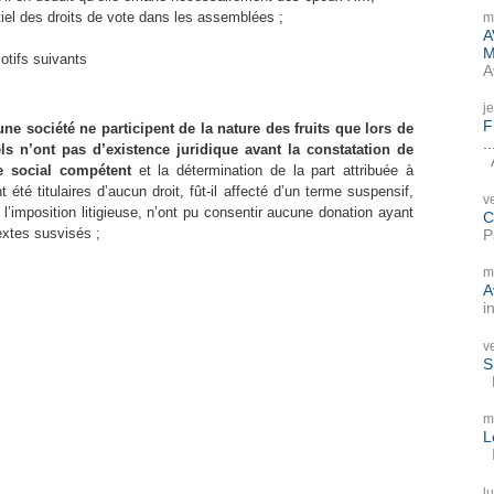
ntiel des droits de vote dans les assemblées ;
m
A
M
otifs suivants
A
j
F
une société ne participent de la nature des fruits que lors de
..
ls n’ont pas d’existence juridique avant la constatation de
A
ne social compétent
et la détermination de la part attribuée à
té titulaires d’aucun droit, fût-il affecté d’un terme suspensif,
v
 l’imposition litigieuse, n’ont pu consentir aucune donation ayant
C
textes susvisés ;
P
m
A
i
v
S
P
m
L
I
l