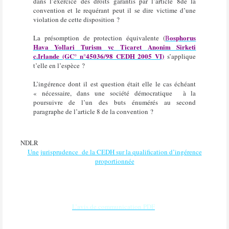
dans l’exercice des droits garantis par l’article 8de la
convention et le requérant peut il se dire victime d’une
violation de cette disposition ?
osphorus
La présomption de protection équivalente (
B
Hava Yollari Turism vc Ticaret Anonim Sirketi
c.Irlande (GC° n°45036/98 CEDH 2005 VI)
s’applique
t’elle en l’espèce ?
L’ingérence dont il est question était elle le cas échéant
« nécessaire, dans une société démocratique à la
poursuivre de l’un des buts énumérés au second
paragraphe de l’article 8 de la convention ?
NDLR
Une jurisprudence de la CEDH sur la qualification d’ingérence
proportionnée
L’avis de communication PDF