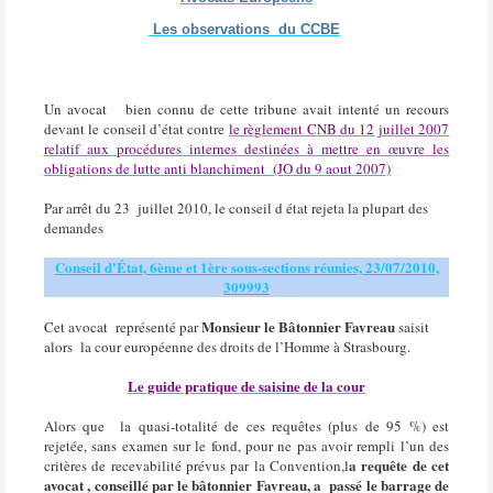
Les observations du CCBE
Un avocat bien connu de cette tribune avait intenté un recours
devant le conseil d’état contre
le règlement CNB du 12 juillet 2007
relatif aux procédures internes destinées à mettre en œuvre les
obligations de lutte anti blanchiment (JO du 9 aout 2007)
Par arrêt du 23 juillet 2010, le conseil d état rejeta la plupart des
demandes
Conseil d'État, 6ème et 1ère sous-sections réunies, 23/07/2010,
309993
Monsieur le Bâtonnier Favreau
Cet avocat représenté par
saisit
alors la cour européenne des droits de l’Homme à Strasbourg.
Le guide pratique de saisine de la cour
Alors que la quasi-totalité de ces requêtes (plus de 95 %) est
rejetée, sans examen sur le fond, pour ne pas avoir rempli l’un des
a requête de cet
critères de recevabilité prévus par la Convention,l
avocat , conseillé par le bâtonnier Favreau, a passé le barrage de