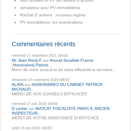
Non résident et PV de cession d'actions
simulateur pour PV immobilières
Rachat d' actions : nouveau regime
PV immobilières: les exonérations
Commentaires récents
mercredi 17
novembre 2021
16h10
Mr Jean René F
sur
Avocat fiscaliste France
,Honoraires|,Patrick...
Merci de votre acceuil et de votre efficacité la semaine...
dimanche 15
novembre 2020
08h20
ALAIN
sur
HONORAIRES DU CABINET PATRICK
MICHAUD...
MERCI DE VOS CONSEILS EFFICACES
mercredi 17
juin 2020
15h38
D cartier
sur
AVOCAT FISCALISTE PARIS 8, ANCIEN
INSPECTEUR...
MERCI DE VOTRE ASSISTANCE SI EFFICACE
lundi 15
juin 2020
14h28