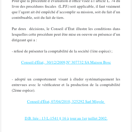
Pour que la procédure d’évaluation d’office visée à l’article L. 74 du
livre des procédures fiscales
(L.P.F.) soit applicable, il faut vraiment
que l’agent ait été empêché d’accomplir sa mission, soit du fait d’un
contribuable, soit du fait de tiers.
Par deux
décisions, le Conseil d’État illustre les conditions dans
lesquelles cette procédure peut être mise en oeuvre en présence d’un
dirigeant qui a :
- refusé de présenter la comptabilité de la société (1ère espèce) ;
Conseil d'État, 30/12/2009,N° 307732 SA Maison Bosc
- adopté un comportement visant à éluder systématiquement les
entrevues avec le vérificateur et la
production de la comptabilité
(2ème espèce).
Conseil d'État, 07/04/2010, 325292 Sarl Migole
D.B. liée : 13 L-1541 § 16 à jour au 1er juillet 2002.