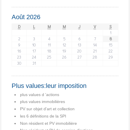
Août 2026
D
L
M
M
J
V
S
1
2
3
4
5
6
7
8
9
10
11
12
13
14
15
16
17
18
19
20
21
22
23
24
25
26
27
28
29
30
31
Plus values:leur imposition
plus values d 'actions
plus values immobilières
PV sur objet d'art et collection
les 6 définitions de la SPI
Non résident et PV immobilière