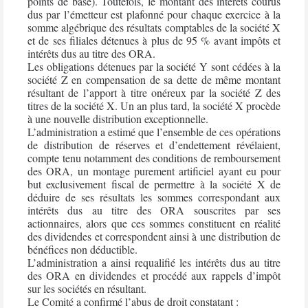
points de base). Toutefois, le montant des intérêts courus
dus par l’émetteur est plafonné pour chaque exercice à la
somme algébrique des résultats comptables de la société X
et de ses filiales détenues à plus de 95 % avant impôts et
intérêts dus au titre des ORA.
Les obligations détenues par la société Y sont cédées à la
société Z en compensation de sa dette de même montant
résultant de l’apport à titre onéreux par la société Z des
titres de la société X. Un an plus tard, la société X procède
à une nouvelle distribution exceptionnelle.
L’administration a estimé que l’ensemble de ces opérations
de distribution de réserves et d’endettement révélaient,
compte tenu notamment des conditions de remboursement
des ORA, un montage purement artificiel ayant eu pour
but exclusivement fiscal de permettre à la société X de
déduire de ses résultats les sommes correspondant aux
intérêts dus au titre des ORA souscrites par ses
actionnaires, alors que ces sommes constituent en réalité
des dividendes et correspondent ainsi à une distribution de
bénéfices non déductible.
L’administration a ainsi requalifié les intérêts dus au titre
des ORA en dividendes et procédé aux rappels d’impôt
sur les sociétés en résultant.
Le Comité a confirmé l’abus de droit constatant :