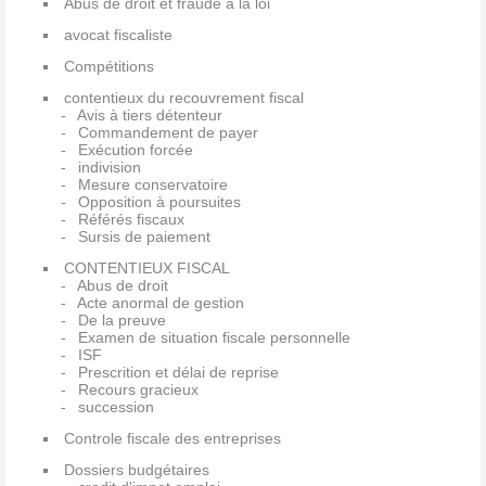
Abus de droit et fraude à la loi
avocat fiscaliste
Compétitions
contentieux du recouvrement fiscal
Avis à tiers détenteur
Commandement de payer
Exécution forcée
indivision
Mesure conservatoire
Opposition à poursuites
Référés fiscaux
Sursis de paiement
CONTENTIEUX FISCAL
Abus de droit
Acte anormal de gestion
De la preuve
Examen de situation fiscale personnelle
ISF
Prescrition et délai de reprise
Recours gracieux
succession
Controle fiscale des entreprises
Dossiers budgétaires