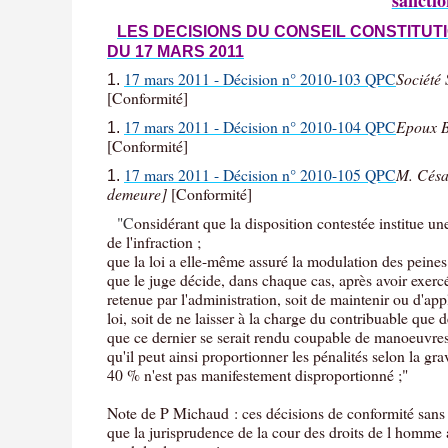
LES DECISIONS DU CONSEIL CONSTITUT
DU 17 MARS 2011
17 mars 2011 - Décision n° 2010-103 QPC
Société
[Conformité]
17 mars 2011 - Décision n° 2010-104 QPC
Epoux B.
[Conformité]
17 mars 2011 - Décision n° 2010-105 QPC
M. César
demeure]
[Conformité]
"C
onsidérant que la disposition contestée institue une
de l'infraction ;
que la loi a elle-même assuré la modulation des peines
que le juge décide, dans chaque cas, après avoir exercé 
retenue par l'administration, soit de maintenir ou d'ap
loi, soit de ne laisser à la charge du contribuable que de
que ce dernier se serait rendu coupable de manoeuvres 
qu'il peut ainsi proportionner les pénalités selon la g
40 % n'est pas manifestement disproportionné ;"
Note de P Michaud : ces décisions de conformité sans r
que la jurisprudence de la cour des droits de l homme