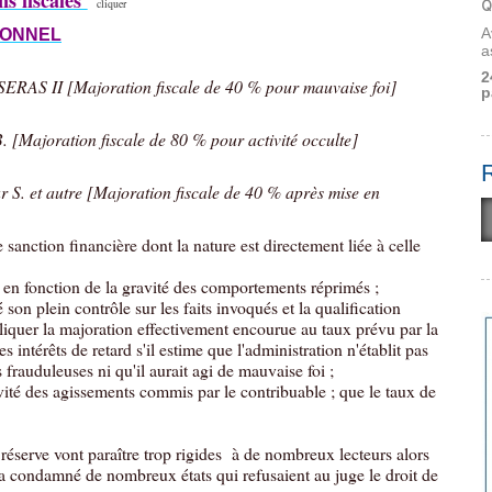
Q
cliquer
A
IONNEL
a
2
 SERAS II [Majoration fiscale de 40 % pour mauvaise foi]
p
 [Majoration fiscale de 80 % pour activité occulte]
 S. et autre [Majoration fiscale de 40 % après mise en
 sanction financière dont la nature est directement liée à celle
 en fonction de la gravité des comportements réprimés ;
son plein contrôle sur les faits invoqués et la qualification
pliquer la majoration effectivement encourue au taux prévu par la
s intérêts de retard s'il estime que l'administration n'établit pas
frauduleuses ni qu'il aurait agi de mauvaise foi ;
ravité des agissements commis par le contribuable ; que le taux de
éserve vont paraître trop rigides
à de nombreux lecteurs alors
 a condamné de nombreux états qui refusaient au juge le droit de