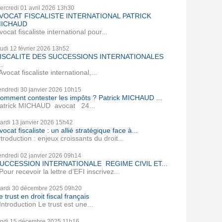
ercredi 01
avril 2026
13h30
VOCAT FISCALISTE INTERNATIONAL PATRICK
ICHAUD
vocat fiscaliste international pour...
eudi 12
février 2026
13h52
ISCALITE DES SUCCESSIONS INTERNATIONALES
..
vocat fiscaliste international,...
endredi 30
janvier 2026
10h15
omment contester les impôts ? Patrick MICHAUD ...
atrick MICHAUD avocat 24...
ardi 13
janvier 2026
15h42
vocat fiscaliste : un allié stratégique face à...
ntroduction : enjeux croissants du droit...
endredi 02
janvier 2026
09h14
UCCESSION INTERNATIONALE REGIME CIVIL ET...
our recevoir la lettre d’EFI inscrivez...
ardi 30
décembre 2025
09h20
e trust en droit fiscal français
ntroduction Le trust est une...
undi 15
décembre 2025
11h16