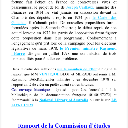
fortune fait l'objet en France de controverses vives et
passionnées. le projet de loi de
Joseph Caillaux,
ministre des
Finances en 1914 ne vint jamais en discussion devant la
Chambré des députés ; repris en 1924 par
le Cartel des
Gauches,
il n'aboutit point. De nouvelles propositions furent
formulées après la Seconde Guerre ; le débat repris de son
acuité lorsque en 1972 les partis de l'opposition firent figurer
cette proposition dans leur programme. Conformément à
l'engagement qu'il prit lors de la campagne pour les élections
le Premier ministre Raymond
législatives de mars 1978,
Barre
désigna en juillet 1978 une commission de trois
personnalités pour étudier ce problème.
sur le maintien de l'ISF
Dans le cadre des réflexions
,je blogue le
VENTEJOL
rapport que MM
,BLOT et MERAUD ont remis à Mr
Raymond BARRE,premier ministre , en décembre 1978 sur
l'opportunité de créer un prélèvement sur les fortunes.
Cet ouvrage historique
- épuisé - peut être "consulté " à la
bibliothèque de la documentation française (0140157272) et
National Library of Australia
LE
"commandé" à la
ou sur le site
LIVRE.COM
apport de la Commission d'études
R