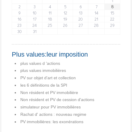
1
2
3
4
5
6
7
8
9
10
11
12
13
14
15
16
17
18
19
20
21
22
23
24
25
26
27
28
29
30
31
Plus values:leur imposition
plus values d 'actions
plus values immobilières
PV sur objet d'art et collection
les 6 définitions de la SPI
Non résident et PV immobilière
Non résident et PV de cession d'actions
simulateur pour PV immobilières
Rachat d' actions : nouveau regime
PV immobilières: les exonérations