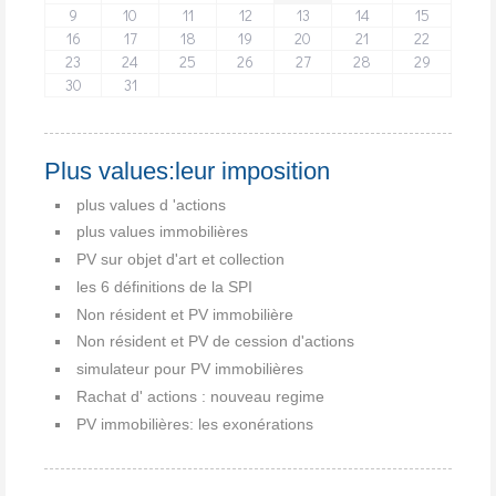
9
10
11
12
13
14
15
16
17
18
19
20
21
22
23
24
25
26
27
28
29
30
31
Plus values:leur imposition
plus values d 'actions
plus values immobilières
PV sur objet d'art et collection
les 6 définitions de la SPI
Non résident et PV immobilière
Non résident et PV de cession d'actions
simulateur pour PV immobilières
Rachat d' actions : nouveau regime
PV immobilières: les exonérations