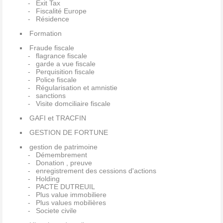
Exit Tax
Fiscalité Europe
Résidence
Formation
Fraude fiscale
flagrance fiscale
garde a vue fiscale
Perquisition fiscale
Police fiscale
Régularisation et amnistie
sanctions
Visite domciliaire fiscale
GAFI et TRACFIN
GESTION DE FORTUNE
gestion de patrimoine
Démembrement
Donation , preuve
enregistrement des cessions d'actions
Holding
PACTE DUTREUIL
Plus value immobiliere
Plus values mobilières
Societe civile