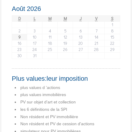
Août 2026
D
L
M
M
J
V
S
1
2
3
4
5
6
7
8
9
10
11
12
13
14
15
16
17
18
19
20
21
22
23
24
25
26
27
28
29
30
31
Plus values:leur imposition
plus values d 'actions
plus values immobilières
PV sur objet d'art et collection
les 6 définitions de la SPI
Non résident et PV immobilière
Non résident et PV de cession d'actions
simulateur pour PV immobilières