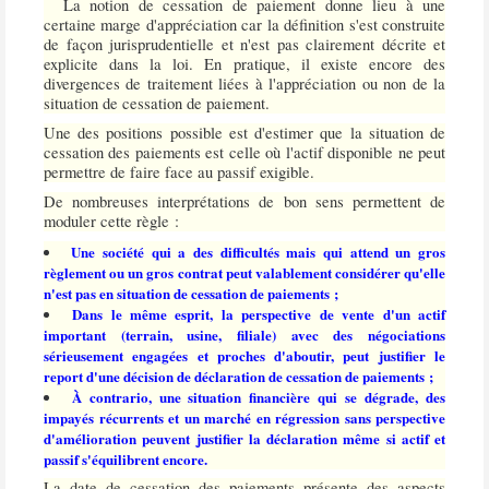
La notion de cessation de paiement donne lieu à une
certaine marge d'appréciation car la définition s'est construite
de façon jurisprudentielle et n'est pas clairement décrite et
explicite dans la loi. En pratique, il existe encore des
divergences de traitement liées à l'appréciation ou non de la
situation de cessation de paiement.
Une des positions possible est d'estimer que la situation de
cessation des paiements est celle où l'actif disponible ne peut
permettre de faire face au passif exigible.
De nombreuses interprétations de bon sens permettent de
moduler cette règle :
Une société qui a des difficultés mais qui attend un gros
règlement ou un gros contrat peut valablement considérer qu'elle
n'est pas en situation de cessation de paiements ;
Dans le même esprit, la perspective de vente d'un actif
important (terrain, usine, filiale) avec des négociations
sérieusement engagées et proches d'aboutir, peut justifier le
report d'une décision de déclaration de cessation de paiements ;
À contrario, une situation financière qui se dégrade, des
impayés récurrents et un marché en régression sans perspective
d'amélioration peuvent justifier la déclaration même si actif et
passif s'équilibrent encore.
La date de cessation des paiements présente des aspects