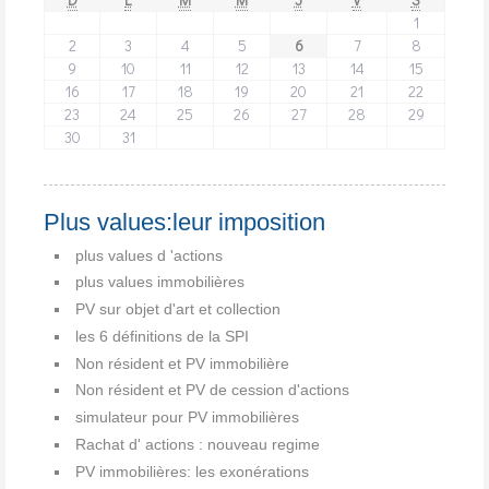
1
2
3
4
5
6
7
8
9
10
11
12
13
14
15
16
17
18
19
20
21
22
23
24
25
26
27
28
29
30
31
Plus values:leur imposition
plus values d 'actions
plus values immobilières
PV sur objet d'art et collection
les 6 définitions de la SPI
Non résident et PV immobilière
Non résident et PV de cession d'actions
simulateur pour PV immobilières
Rachat d' actions : nouveau regime
PV immobilières: les exonérations