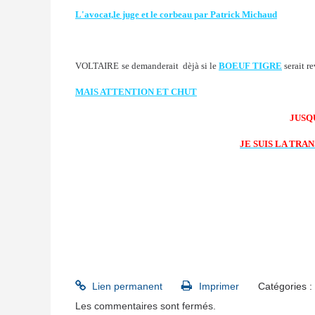
L'avocat,le juge et le corbeau par Patrick Michaud
VOLTAIRE
se demanderait dèjà si le
BOEUF TIGRE
serait r
MAIS ATTENTION ET CHUT
JUSQ
JE SUIS LA TRA
Lien permanent
Imprimer
Catégories :
Les commentaires sont fermés.