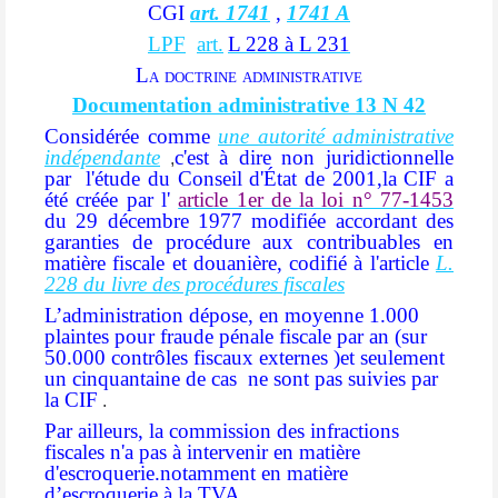
CGI
art. 1741
,
1741 A
LPF
art.
L 228 à L 231
La doctrine administrative
Documentation administrative 13 N 42
Considérée comme
une autorité administrative
indépendante
c'est à dire non juridictionnelle
,
par l'étude du Conseil d'État de 2001,la CIF a
été créée par l'
article 1er de la loi n° 77-1453
du 29 décembre 1977 modifiée accordant des
garanties de procédure aux contribuables en
matière fiscale et douanière, codifié à l'article
L.
228 du livre des procédures fiscales
L’administration dépose, en moyenne 1.000
plaintes pour fraude pénale fiscale par an (sur
50.000 contrôles fiscaux externes )et seulement
un cinquantaine de cas
ne sont pas suivies par
la CIF
.
Par ailleurs, la commission des infractions
fiscales n'a pas à intervenir en matière
d'escroquerie.notamment en matière
d’escroquerie à la TVA