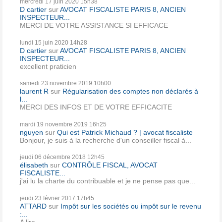
mercredi 17
juin 2020
15h38
D cartier
sur
AVOCAT FISCALISTE PARIS 8, ANCIEN
INSPECTEUR...
MERCI DE VOTRE ASSISTANCE SI EFFICACE
lundi 15
juin 2020
14h28
D cartier
sur
AVOCAT FISCALISTE PARIS 8, ANCIEN
INSPECTEUR...
excellent praticien
samedi 23
novembre 2019
10h00
laurent R
sur
Régularisation des comptes non déclarés à
l...
MERCI DES INFOS ET DE VOTRE EFFICACITE
mardi 19
novembre 2019
16h25
nguyen
sur
Qui est Patrick Michaud ? | avocat fiscaliste
Bonjour, je suis à la recherche d'un conseiller fiscal à...
jeudi 06
décembre 2018
12h45
élisabeth
sur
CONTRÔLE FISCAL, AVOCAT
FISCALISTE...
j'ai lu la charte du contribuable et je ne pense pas que...
jeudi 23
février 2017
17h45
ATTARD
sur
Impôt sur les sociétés ou impôt sur le revenu
:...
A lire