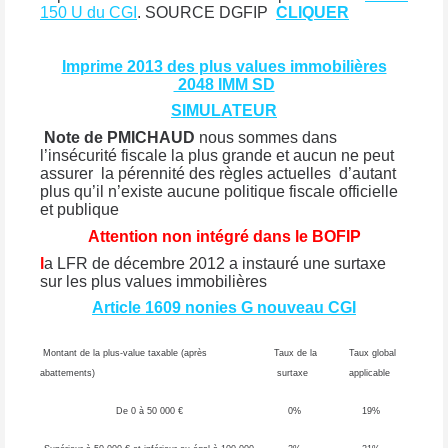
150 U du CGI
.
SOURCE DGFIP
CLIQUER
Imprime 2013 des plus values immobilières
2048 IMM SD
SIMULATEUR
Note de PMICHAUD
nous sommes dans
l’insécurité fiscale la plus grande et aucun ne peut
assurer
la pérennité des règles actuelles d’autant
plus qu’il n’existe aucune politique fiscale officielle
et publique
Attention non intégré dans le BOFIP
l
a LFR de décembre 2012 a instauré une surtaxe
sur les plus values immobilières
Article 1609 nonies G nouveau CGI
Montant de la plus-value taxable (après
Taux de la
Taux global
abattements)
surtaxe
applicable
De 0 à 50 000 €
0%
19%