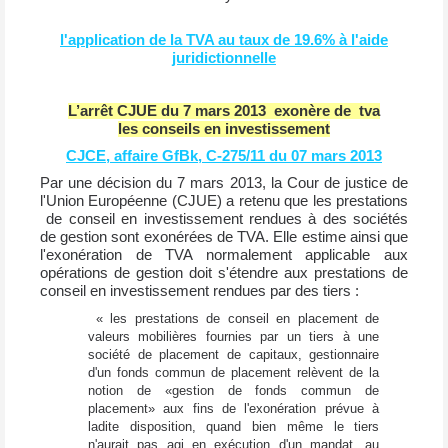
l'application de la TVA au taux de 19.6% à l'aide
juridictionnelle
L’arrêt CJUE du 7 mars 2013 exonère de tva
les conseils en investissement
CJCE, affaire GfBk, C-275/11 du 07 mars 2013
Par une décision du 7 mars 2013, la Cour de justice de
l'Union Européenne (CJUE) a retenu que les prestations
de conseil en investissement rendues à des sociétés
de gestion sont exonérées de TVA. Elle estime ainsi que
l'exonération de TVA normalement applicable aux
opérations de gestion doit s'étendre aux prestations de
conseil en investissement rendues par des tiers :
« les prestations de conseil en placement de
valeurs mobilières fournies par un tiers à une
société de placement de capitaux, gestionnaire
d'un fonds commun de placement relèvent de la
notion de «gestion de fonds commun de
placement» aux fins de l'exonération prévue à
ladite disposition, quand bien même le tiers
n'aurait pas agi en exécution d'un mandat, au