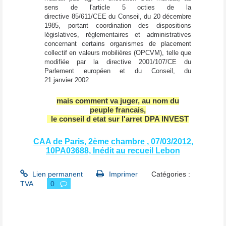
sens de l'article 5 octies de la
directive 85/611/CEE du Conseil, du 20 décembre
1985, portant coordination des dispositions
législatives, réglementaires et administratives
concernant certains organismes de placement
collectif en valeurs mobilières (OPCVM), telle que
modifiée par la directive 2001/107/CE du
Parlement européen et du Conseil, du
21 janvier 2002
mais comment va juger, au nom du
peuple francais,
le conseil d etat sur l'arret DPA INVEST
CAA de Paris, 2ème chambre , 07/03/2012,
10PA03688, Inédit au recueil Lebon
Lien permanent
Imprimer
Catégories :
TVA
0