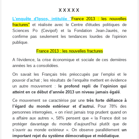
X X X X X
L'enquête d'Ipsos, intitulée
"
France 2013 : les nouvelles
fractures"
et réalisée avec le Centre d'études politiques de
Sciences Po (Cevipof) et la Fondation Jean-Jaurès, ne
confirme pas seulement les tendances lourdes de l'opinion
publique.
France 2013 : les nouvelles fractures
A l'évidence, la crise économique et sociale de ces dernières
années les a consolidées.
On savait les Français très préoccupés par l’emploi et le
pouvoir d’achat ; les résultats de l’enquête mettent en évidence
un autre mouvement :
le profond repli de l’opinion qui
atteint en ce début d’année 2013 un niveau jamais égalé
.
Ce mouvement se caractérise par une
très forte défiance à
l’égard du monde extérieur et d’autrui.
Pour 78% des
personnes interrogées, « on n'est jamais trop prudent quand on
a affaire aux autres », 58% pensent que « la France doit se
protéger davantage du monde d’aujourd’hui plutôt que de
s’ouvrir au monde extérieur ». On observe parallèlement
un
important rejet du système démocratique et médiatique
.