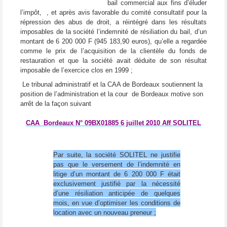
bail commercial
aux fins d’éluder
l’impôt,
, et après avis favorable du comité consultatif pour la
répression des abus de droit, a réintégré dans les résultats
imposables de la société l’indemnité de résiliation du bail, d’un
montant de 6 200 000 F (945 183,90 euros), qu’elle a regardée
comme le prix de l’acquisition de la clientèle du fonds de
restauration et que la société avait déduite de son résultat
imposable de l’exercice clos en 1999 ;
Le tribunal administratif et la CAA de Bordeaux soutiennent la
position de l’administration et la cour de Bordeaux motive son
arrêt de la façon suivant
CAA
Bordeaux
N° 09BX01885
6 juillet 2010 Aff SOLITEL
Par suite, la société SOLITEL ne justifie
pas que le versement de l’indemnité en
litige d’un montant de 6 200 000 F était
exclusivement justifié par la nécessité
d’une résiliation anticipée de quelques
mois, en vue d’optimiser les conditions de
location avec un nouveau preneur ;