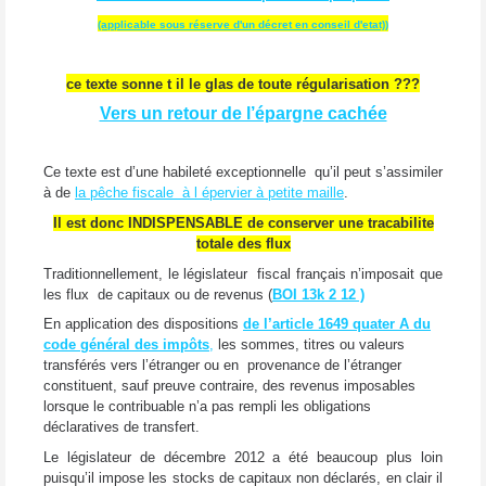
(applicable sous réserve d'un décret en conseil d'etat))
ce texte sonne t il le glas de toute régularisation ???
Vers un retour de l’épargne cachée
Ce texte est d’une habileté exceptionnelle qu’il peut s’assimiler
à de
la pêche fiscale à l épervier à petite maille
.
Il est donc INDISPENSABLE de conserver une tracabilite
totale des flux
Traditionnellement, le législateur fiscal français n’imposait que
les flux de capitaux ou de revenus (
BOI 13k 2 12 )
En application des dispositions
de l’article 1649 quater A du
code général des impôts
,
les sommes, titres ou valeurs
transférés vers l’étranger ou en provenance de l’étranger
constituent, sauf preuve contraire, des revenus imposables
lorsque le contribuable n’a pas rempli les obligations
déclaratives de transfert.
Le législateur de décembre 2012 a été beaucoup plus loin
puisqu’il impose les stocks de capitaux non déclarés, en clair il