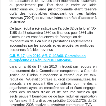
de cassation et les avoués sont indemnisés totalement
ou partiellement par l’État dans le cadre de l’aide
juridictionnelle». ;
l aide juridictionnelle etant teserve
qu'à des justiciables disposant de tres faibles
revenus (700 €) ce qui leur interdit en fait d'acceder à
la Justice
Ce taux réduit a été institué par l’article 32 de la loi n° 90-
1168 du 29 décembre 1990 de finances pour 1991 afin
d’atténuer les conséquences de l’abrogation de
l’exonération de TVA sur les prestations réglementées
accomplies par les avocats et les avoués. au profit des
personnes à faibles revenus
CJUE, 17 juin 2010, Aff. C-492/08, Commission
européenne c./ République Française.
dans un arrêt du 17 juin 2010 introduit sur recours en
manquement de la Commission européenne, la Cour de
justice de l’Union européenne a estimé que ce taux
réduit de TVA était contraire au droit communautaire, les
avocats s ne pouvant être considérés comme des «
organismes ayant un caractère social et étant engagés
dans des œuvres d’aide et de sécurité sociale» qui
seuls peuvent bénéficier de ce taux réduit en application
de l’annexe III à la directive précitée 2006/112/CE du 28
novembre 2006 relative au système commun de TVA