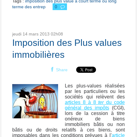
Tags :
imposition des plus value à court terme ou long
terme des entrep
0
jeudi 14
mars 2013
02h08
Imposition des Plus values
immobilières
Share
Les plus-values réalisées
par les particuliers ou les
sociétés qui relèvent des
articles 8 à 8
ter
du code
général des impôts
(CGI),
lors de la cession à titre
onéreux de biens
immobiliers bâtis ou non
bâtis ou de droits relatifs à ces biens, sont
imposables dans les conditions prévues à l'
article