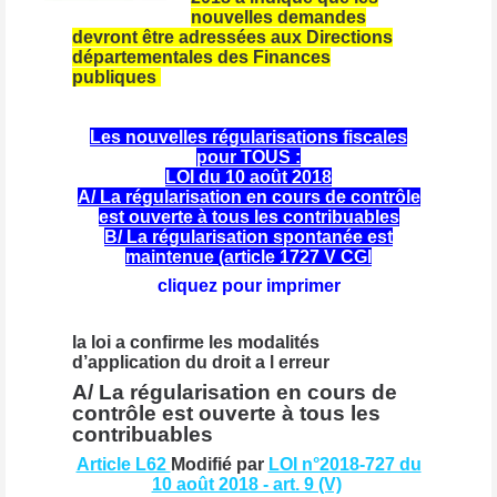
nouvelles demandes
devront être adressées aux Directions
départementales des Finances
publiques
Les nouvelles régularisations fiscales
pour TOUS :
LOI du 10 août 2018
A/ La régularisation en cours de contrôle
est ouverte à tous les contribuables
B/ La régularisation spontanée est
maintenue (article 1727 V CGI
cliquez
pour imprimer
la loi a confirme les modalités
d’application du droit a l erreur
A/ La régularisation en cours de
contrôle est ouverte à tous les
contribuables
Article L62
Modifié par
LOI n°2018-727 du
10 août 2018 - art. 9 (V)