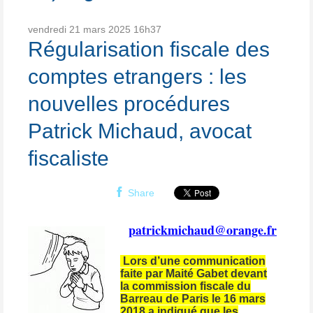
vendredi 21
mars 2025
16h37
Régularisation fiscale des
comptes etrangers : les
nouvelles procédures
Patrick Michaud, avocat
fiscaliste
Share
patrickmichaud@orange.fr
Lors d’une communication
faite par Maité Gabet devant
la commission fiscale du
Barreau de Paris le 16 mars
2018 a indiqué que les