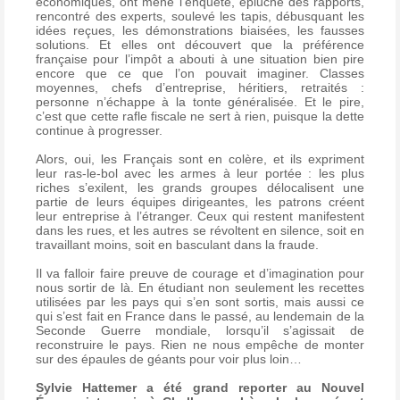
économiques, ont mené l’enquête, épluché des rapports,
rencontré des experts, soulevé les tapis, débusquant les
idées reçues, les démonstrations biaisées, les fausses
solutions. Et elles ont découvert que la préférence
française pour l’impôt a abouti à une situation bien pire
encore que ce que l’on pouvait imaginer. Classes
moyennes, chefs d’entreprise, héritiers, retraités :
personne n’échappe à la tonte généralisée. Et le pire,
c’est que cette rafle fiscale ne sert à rien, puisque la dette
continue à progresser.
Alors, oui, les Français sont en colère, et ils expriment
leur ras-le-bol avec les armes à leur portée : les plus
riches s’exilent, les grands groupes délocalisent une
partie de leurs équipes dirigeantes, les patrons créent
leur entreprise à l’étranger. Ceux qui restent manifestent
dans les rues, et les autres se révoltent en silence, soit en
travaillant moins, soit en basculant dans la fraude.
Il va falloir faire preuve de courage et d’imagination pour
nous sortir de là. En étudiant non seulement les recettes
utilisées par les pays qui s’en sont sortis, mais aussi ce
qui s’est fait en France dans le passé, au lendemain de la
Seconde Guerre mondiale, lorsqu’il s’agissait de
reconstruire le pays. Rien ne nous empêche de monter
sur des épaules de géants pour voir plus loin…
Sylvie Hattemer a été grand reporter au Nouvel