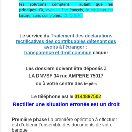
les solutions comptent autant que les
principes.
Or, avec le fisc français, la situation est
binaire, sans compromis.
CLIQUER
Le service du
Traitement des déclarations
rectificatives des contribuables détenant des
avoirs à l’étranger :
transparence et droit commun
cliquer
Les dossiers doivent être déposés à
LA DNVSF 34 rue AMPERE 75017
ou à votre centre des
impôts
Le téléphone est le
0144897502
Rectifier une situation erronée est un droit
Première phase
La première opération à effectuer
est d’obtenir l’ensemble des documents de votre
banque