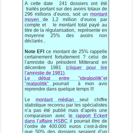
A cette date
241 dossiers ont été
traités portant sur des avoirs totaux de
296 millions d’euros, soit un
montant
moyen
de 1,2 million d’euros par
compte et
le montant total payé au
titre de la régularisation,
représente en
moyenne 25% des avoirs non
déclarés
,
Note EFI
ce montant de 25% rappelle
certainement fortuitement ? celui de
l'amnistie du président Mitterand en
décembre 1981 (
cliquer pour lire
l'amnistie de 1981)
.
Le débat entre "idealpolitk"et
"realpolitik"
pourrait à mon avis
reprendre dans quelque temps !!!
Le
montant médian
seul chiffre
statistique reconnu par les spécialistes
n’a pas été publié mais d’après une
comparaison avec
le rapport Eckert
dans l’affaire HSBC
il pourrait être de
l’ordre de 400.000 euros c'est-à-dire
que 50% des dossiers seraient d’un