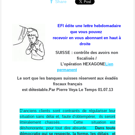
Share
EFI édite une lettre hebdomadaire
que vous pouvez
recevoir en vous abonnant en haut à
droite
SUISSE : contrôle des avoirs non
fiscalisés /
L’opération HEXAGONE
Lien
permanent
Le sort que les banques suisses réservent aux évadés
fiscaux français
est détestable.Par Pierre Veya Le Temps 01.07.13
D’anciens clients sont contraints de régulariser leur
situation sans délai et, faute d’obtempérer, ils seront
littéralement chassés. Cette situation est
déshonorante, pour tout dire absurde.
Dans toute
démocratie qui se respecte, la forme, les délais et