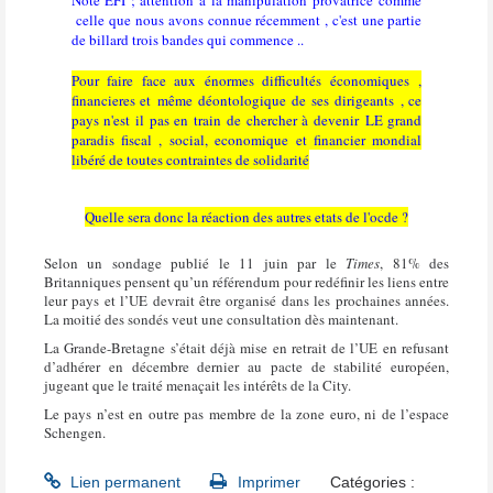
celle que nous avons connue récemment , c'est une partie
de billard trois bandes qui commence ..
Pour faire face aux énormes difficultés économiques ,
financieres et même déontologique de ses dirigeants , ce
pays n'est il pas en train de chercher à devenir LE grand
paradis fiscal , social, economique et financier mondial
libéré de toutes contraintes de solidarité
Quelle sera donc la réaction des autres etats de l'ocde ?
Selon un sondage publié le 11 juin par le
Times
, 81% des
Britanniques pensent qu’un référendum pour redéfinir les liens entre
leur pays et l’UE devrait être organisé dans les prochaines années.
La moitié des sondés veut une consultation dès maintenant.
La Grande-Bretagne s’était déjà mise en retrait de l’UE en refusant
d’adhérer en décembre dernier au pacte de stabilité européen,
jugeant que le traité menaçait les intérêts de la City.
Le pays n’est en outre pas membre de la zone euro, ni de l’espace
Schengen.
Lien permanent
Imprimer
Catégories :