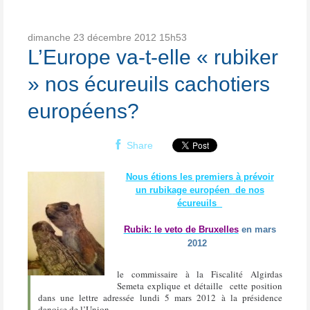
dimanche 23
décembre 2012
15h53
L’Europe va-t-elle « rubiker
» nos écureuils cachotiers
européens?
Share
Nous étions les premiers à prévoir
un rubikage européen
de nos
écureuils
Rubik: le veto de Bruxelles
en mars
2012
le commissaire à la Fiscalité Algirdas
Semeta explique et détaille cette position
dans une
lettre
adressée
lund
i 5
mars
2012
à la présidence
danoise de l’Union