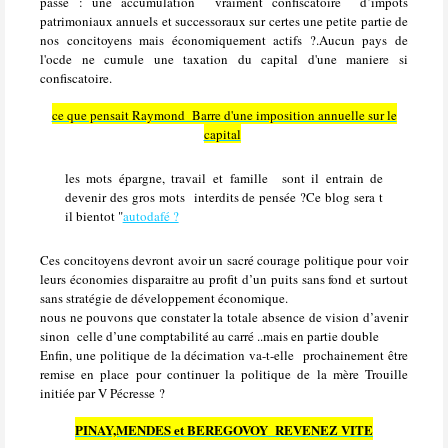
passé : une accumulation vraiment confiscatoire d’impôts
patrimoniaux annuels et successoraux sur certes une petite partie de
nos concitoyens mais économiquement actifs ?.Aucun pays de
l'ocde ne cumule une taxation du capital d'une maniere si
confiscatoire.
ce que pensait Raymond Barre d'une imposition annuelle sur le
capital
les mots épargne, travail et famille sont il entrain de
devenir des gros mots interdits de pensée ?Ce blog sera t
il bientot "
autodafé ?
Ces concitoyens devront avoir un sacré courage politique pour voir
leurs économies disparaitre au profit d’un puits sans fond et surtout
sans stratégie de développement économique.
nous ne pouvons que constater la totale absence de vision d’avenir
sinon celle d’une comptabilité au carré ..mais en partie double
Enfin, une politique de la décimation va-t-elle
prochainement être
remise en place pour continuer la politique de la mère Trouille
initiée par V Pécresse ?
PINAY,MENDES et BEREGOVOY REVENEZ VITE