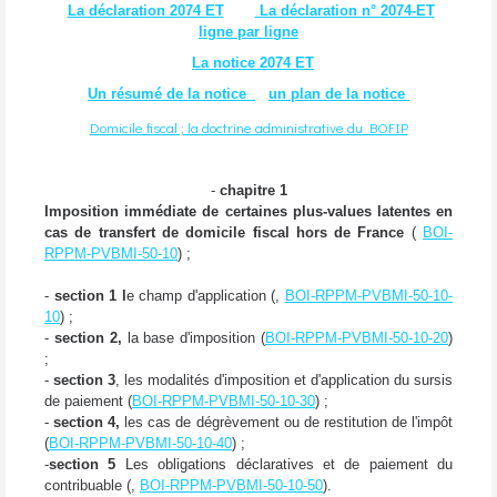
La déclaration 2074 ET
La déclaration n° 2074-ET
ligne par ligne
La notice 2074 ET
Un résumé de la notice
un plan de la notice
Domicile fiscal ; la doctrine administrative du BOFIP
-
chapitre 1
Imposition immédiate de certaines plus-values latentes en
cas de transfert de domicile fiscal hors de France
(
BOI-
RPPM-PVBMI-50-10
) ;
-
section 1 l
e champ d'application (,
BOI-RPPM-PVBMI-50-10-
10
) ;
-
section 2,
la base d'imposition (
BOI-RPPM-PVBMI-50-10-20
)
;
-
section 3
, les modalités d'imposition et d'application du sursis
de paiement (
BOI-RPPM-PVBMI-50-10-30
) ;
-
section 4,
les cas de dégrèvement ou de restitution de l'impôt
(
BOI-RPPM-PVBMI-50-10-40
) ;
-
section 5
Les obligations déclaratives et de paiement du
contribuable (,
BOI-RPPM-PVBMI-50-10-50
).