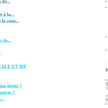
 de...
 à la...
la cour...
 de...
e
ALE ET ISF
l
Q
en hérité ?
Q
usives ?
v
...
D
L