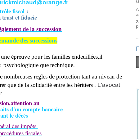
Q
trickmichaud@orange.fr
A
rôle fiscal
:
a
 trust et fiducie
2
p
èglement de la succession
emande des successions
s une épreuve pour les familles endeuillées,il
au psychologique que technique.
é de nombreuses regles de protection tant au niveau de
rer que de la solidarité entre les héritiers .
L'avocat
r
sion,attention au
raits d'un compte bancaire
ant le décès
éral des impôts
procédures fiscales