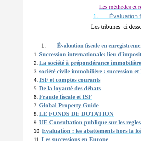
Les méthodes et ré
1.
Évaluation 
Les tribunes ci desso
Évaluation fiscale en enregistreme
1.
Succession internationale: lieu d'imposi
La société à prépondérance immobilière (
société civile immobilière : succession et
ISF et comptes courants
De la loyauté des débats
Fraude fiscale et ISF
Global Property Guide
LE FONDS DE DOTATION
UE Consultation publique sur les regles 
Evaluation : les abattements hors la lo
Les successions en Europe