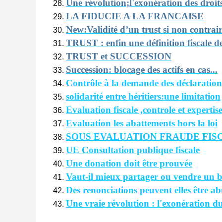
Une révolution;l'exonération des droits
LA FIDUCIE A LA FRANCAISE
New:Validité d’un trust si non contraire
TRUST : enfin une définition fiscale de 
TRUST et SUCCESSION
Succession: blocage des actifs en cas...
Contrôle à la demande des déclarations
solidarité entre héritiers:une limitation
Evaluation fiscale ,controle et expertis
Evaluation les abattements hors la loi
SOUS EVALUATION FRAUDE FISC
UE Consultation publique fiscale
Une donation doit être prouvée
Vaut-il mieux partager ou vendre un bi
Des renonciations peuvent elles être ab
Une vraie révolution : l'exonération du