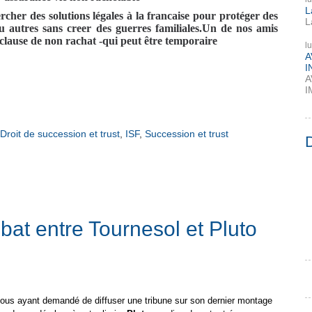
L
cher des solutions légales à la francaise pour protéger des
L
 autres sans creer des guerres familiales.Un de nos amis
 clause de non rachat -qui peut être temporaire
l
A
I
A
I
Droit de succession et trust
,
ISF
,
Succession et trust
bat entre Tournesol et Pluto
ous ayant demandé de diffuser une tribune sur son dernier montage