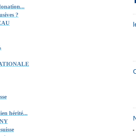
onation...
usives ?
EAU
l
%
NATIONALE
C
sse
en hérité...
N
ANY
suisse