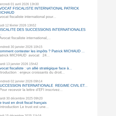
ercredi 01
avril 2026
13h30
VOCAT FISCALISTE INTERNATIONAL PATRICK
ICHAUD
vocat fiscaliste international pour...
eudi 12
février 2026
13h52
ISCALITE DES SUCCESSIONS INTERNATIONALES
..
vocat fiscaliste international,...
endredi 30
janvier 2026
10h15
omment contester les impôts ? Patrick MICHAUD ...
atrick MICHAUD avocat 24...
ardi 13
janvier 2026
15h42
vocat fiscaliste : un allié stratégique face à...
ntroduction : enjeux croissants du droit...
endredi 02
janvier 2026
09h14
UCCESSION INTERNATIONALE REGIME CIVIL ET...
our recevoir la lettre d’EFI inscrivez...
ardi 30
décembre 2025
09h20
e trust en droit fiscal français
ntroduction Le trust est une...
undi 15
décembre 2025
11h16