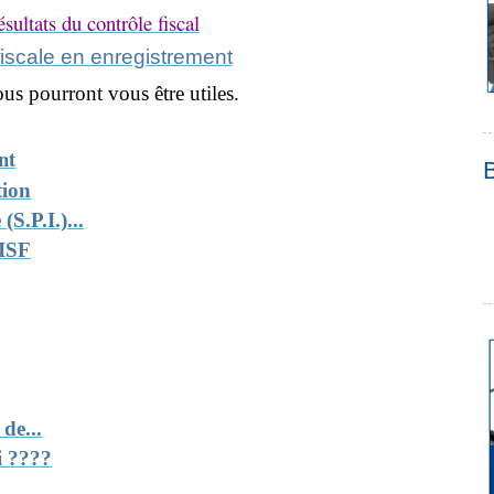
sultats du contrôle fiscal
fiscale en enregistrement
us pourront vous être utiles.
nt
tion
S.P.I.)...
 ISF
de...
i ????