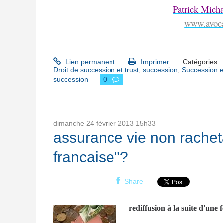
Patrick Micha
www.avocat
Lien permanent
Imprimer
Catégories :
Droit de succession et trust
,
succession
,
Succession et
succession
0
dimanche 24
février 2013
15h33
assurance vie non racheta
francaise"?
Share
rediffusion à la suite d'une