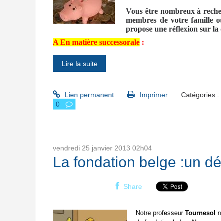
Vous être nombreux à recher
membres de votre famille ou
propose une réflexion sur la
A En matière successorale
:
Lire la suite
Lien permanent
Imprimer
Catégories :
0
vendredi 25
janvier 2013
02h04
La fondation belge :un dé
Share
Notre professeur
Tournesol
n