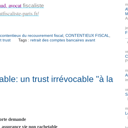
ud, avocat
m
fiscaliste
A
fiscaliste-paris.fr/
M
A
j
F
contentieux du recouvrement fiscal
,
CONTENTIEUX FISCAL
,
..
 trust
Tags :
retrait des comptes bancaires avant
A
v
C
P
m
A
ble: un trust irrévocable "à la
i
v
S
P
m
L
I
 forte demande
assurance vie non rachetable
l