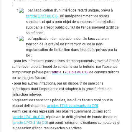
:
par l'application d'un intérêt de retard unique, prévu à
l'article 1727 du CGI
, dû indépendamment de toutes
sanctions et qui a pour objet de compenser le préjudice
subi par le Trésor public du fait de l'encaissement tardif de
sa créance,
et l'application de majorations dont le taux varie en
fonction de la gravité de l'infraction ou de la non-
régularisation de l'infraction dans les délais prévus par la
loi ;
- pour les infractions constitutives de manquements graves à l'impôt
sur le revenu ou à l'impôt de solidarité sur la fortune, par l'absence
d'imputation prévue par l'
article 1731 bis du CGI
de certains déficits
ou avantages fiscaux ;
- pour les autres infractions, par un dispositif de sanctions
spécifiques dont l'importance est adaptée à la gravité réelle de
l'infraction relevée.
S'agissant des sanctions pénales, les délits fiscaux sont pour la
plupart définis par les
articles 1741 et suivants du CGI
.
Parmi ces textes répressifs, les plus fréquemment utilisés sont
l
'article 1741 du CGI
, réprimant le délit général de fraude fiscale et
l'
article 1743-1°du CGI
qui punit l'omission d'écritures comptables et
la passation d'écritures inexactes ou fictives.