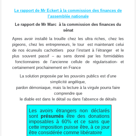
Le rapport de Mr Eckert à la commission des finances de
l’assemblée nationale
Le rapport de Mr Marc à la commission des finances du
sénat
Apres avoir installé la trouille chez les ultra riches, chez les
pigeons, chez les entrepreneurs, le tour est maintenant celui
de nos écureuils cachottiers pour l’instant à l’étranger et le
plus souvent passif – au sens donné par les formidables
fonctionnaires de l’ancienne cellule de régularisation- et
certainement prochainement en France
La solution proposée par les pouvoirs publics est d’une
simplicité angélique,
pardon démoniaque, mais la lecture à la virgule pourra faire
comprendre que
le diable est dans le détail ou dans l'absence de détails
Les avoirs étrangers non déclarés
sont
présumés
être des donations
imposables à 60% et ce sans que
cette imposition puisse être, à ce jour
être considérée comme libératoire