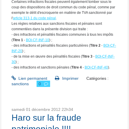
Certaines infractions fiscales peuvent également tomber sous le
coup des dispositions de droit commun du code pénal, comme par
exemple le délit d'escroquerie en matière de TVA sanctionné par
l'
article 313-1 du code pénal
.
Les règles relatives aux sanctions fiscales et pénales sont
commentées dans la présente division qui traite :
- des infractions et pénalités fiscales communes à tous les impôts
(
Titre 1
-
BOI-CF-INF-10
) ;
- des infractions et pénalités fiscales particulières (
Titre 2
-
BOI-CF-
INF-20
) ;
- de la mise en œuvre des pénalités fiscales (
Titre 3
-
BOI-CF-INF-
30
) ;
- des infractions et sanctions pénales (
Titre 4
-
BOI-CF-INF-40
).
Lien permanent
Imprimer
Catégories :
sanctions
0
samedi 01
décembre 2012
22h34
Haro sur la fraude
patrimoniale !!!!