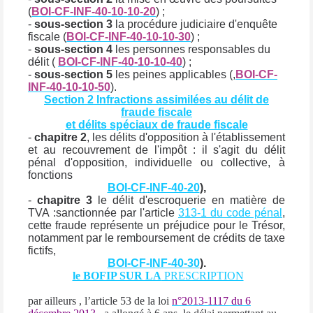
(
BOI-CF-INF-40-10-10-20
) ;
-
sous-section 3
la procédure judiciaire d'enquête
fiscale (
BOI-CF-INF-40-10-10-30
) ;
-
sous-section 4
les personnes responsables du
délit (
BOI-CF-INF-40-10-10-40
) ;
-
sous-section 5
les peines applicables (,
BOI-CF-
INF-40-10-10-50
).
Section 2
Infractions assimilées au délit de
fraude fiscale
et délits spéciaux de fraude fiscale
-
chapitre 2
, les délits d'opposition à l'établissement
et au recouvrement de l'impôt : il s'agit du délit
pénal d'opposition, individuelle ou collective, à
fonctions
BOI-CF-INF-40-20
),
-
chapitre 3
le délit d'escroquerie en matière de
TVA :sanctionnée par l'article
313-1 du code pénal
,
cette fraude représente un préjudice pour le Trésor,
notamment par le remboursement de crédits de taxe
fictifs,
BOI-CF-INF-40-30
).
le BOFIP SUR LA
PRESCRIPTION
par ailleurs , l’article 53 de la loi
n°2013-1117 du 6