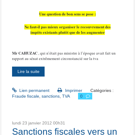
Une question de bon sens se pose :
Ne faut-il pas mieux organiser le recouvrement des
impôts existants plutôt que de les augmenter
Mr CAHUZAC
, qui n’était pas ministre à l’époque avait fait un
rapport au sénat extrêmement circonstancié sur la tva
Lire la suite
Lien permanent
Imprimer
Catégories :
Fraude fiscale
,
sanctions
,
TVA
0
lundi 23
janvier 2012
00h31
Sanctions fiscales vers un