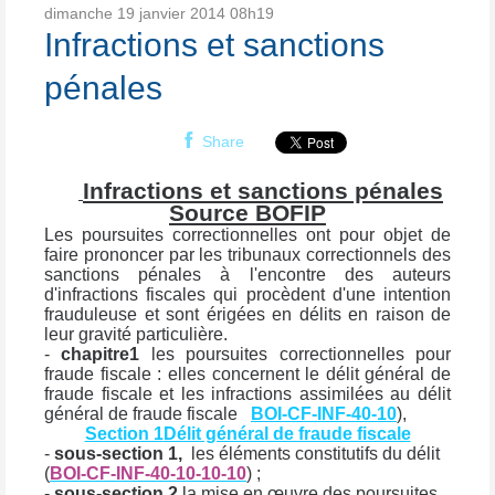
dimanche 19
janvier 2014
08h19
Infractions et sanctions
pénales
Share
Infractions et sanctions pénales
Source BOFIP
Les poursuites correctionnelles ont pour objet de
faire prononcer par les tribunaux correctionnels des
sanctions pénales à l'encontre des auteurs
d'infractions fiscales qui procèdent d'une intention
frauduleuse et sont érigées en délits en raison de
leur gravité particulière.
-
chapitre1
les poursuites correctionnelles pour
fraude fiscale : elles concernent le délit général de
fraude fiscale et les infractions assimilées au délit
général de fraude fiscale
BOI-CF-INF-40-10
),
Section 1
Délit général de fraude fiscale
-
sous-section 1,
les éléments constitutifs du délit
(
BOI-CF-INF-40-10-10-10
) ;
-
sous-section 2
la mise en œuvre des poursuites