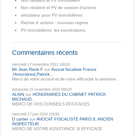
Non résident et PV immobilière
Non résident et PV de cession d'actions
simulateur pour PV immobilières
Rachat d' actions : nouveau regime
PV immobilières: les exonérations
Commentaires récents
mercredi 17
novembre 2021
16h10
Mr Jean René F
sur
Avocat fiscaliste France
,Honoraires|,Patrick...
Merci de votre acceuil et de votre efficacité la semaine...
dimanche 15
novembre 2020
08h20
ALAIN
sur
HONORAIRES DU CABINET PATRICK
MICHAUD...
MERCI DE VOS CONSEILS EFFICACES
mercredi 17
juin 2020
15h38
D cartier
sur
AVOCAT FISCALISTE PARIS 8, ANCIEN
INSPECTEUR...
MERCI DE VOTRE ASSISTANCE SI EFFICACE