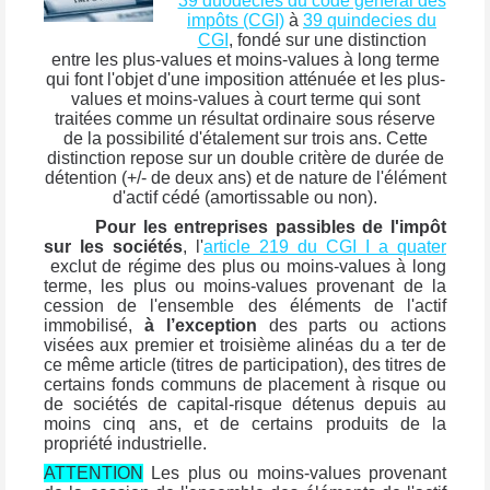
39 duodecies du code général des
impôts (CGI)
à
39 quindecies du
CGI
, fondé sur une distinction
entre les plus-values et moins-values à long terme
qui font l'objet d'une imposition atténuée et les plus-
values et moins-values à court terme qui sont
traitées comme un résultat ordinaire sous réserve
de la possibilité d'étalement sur trois ans. Cette
distinction repose sur un double critère de durée de
détention (+/- de deux ans) et de nature de l'élément
d'actif cédé (amortissable ou non).
Pour les entreprises passibles de l'impôt
sur les sociétés
, l'
article 219 du CGI I a quater
exclut de régime des plus ou moins-values à long
terme, les plus ou moins-values provenant de la
cession de l'ensemble des éléments de l'actif
immobilisé,
à l’exception
des parts ou actions
visées aux premier et troisième alinéas du a ter de
ce même article (titres de participation), des titres de
certains fonds communs de placement à risque ou
de sociétés de capital-risque détenus depuis au
moins cinq ans, et de certains produits de la
propriété industrielle.
ATTENTION
Les plus ou moins-values provenant