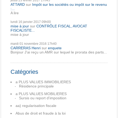
jeudi 23
février 2017
17h45
ATTARD
sur
Impôt sur les sociétés ou impôt sur le revenu
:...
A lire
lundi 16
janvier 2017
09h00
mise à jour
sur
CONTRÔLE FISCAL, AVOCAT
FISCALISTE...
mise à jour
mardi 01
novembre 2016
17h40
CARRERAS Henri
sur
enquete
Bonjour J'ai reçu un AMR sur lequel le prorata des parts...
Catégories
a PLUS VALUES IMMOBILIERES
Résidence principale
a PLUS VALUES MOBILIERES
Sursis ou report d'imposition
aa) regularisation fiscale
Abus de droit et fraude à la loi