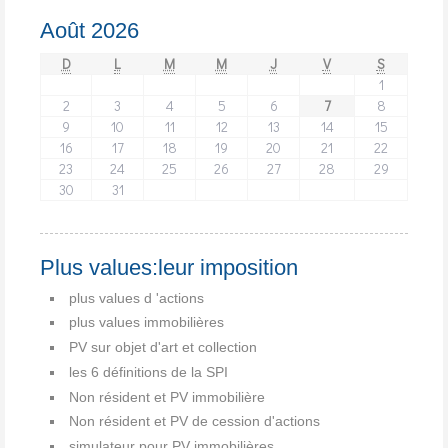
Août 2026
D
L
M
M
J
V
S
1
2
3
4
5
6
7
8
9
10
11
12
13
14
15
16
17
18
19
20
21
22
23
24
25
26
27
28
29
30
31
Plus values:leur imposition
plus values d 'actions
plus values immobilières
PV sur objet d'art et collection
les 6 définitions de la SPI
Non résident et PV immobilière
Non résident et PV de cession d'actions
simulateur pour PV immobilières