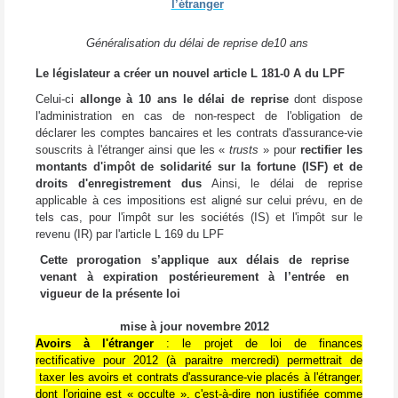
l’étranger
Généralisation du délai de reprise de10 ans
Le législateur a créer un
nouvel article L 181-0 A du LPF
Celui-ci
allonge à 10 ans le délai de reprise
dont dispose
l'administration en cas de non-respect de l'obligation de
déclarer les comptes bancaires et les contrats d'assurance-vie
souscrits à l'étranger ainsi que les «
trusts
» pour
rectifier les
montants d'impôt de solidarité sur la fortune (ISF) et de
droits d'enregistrement dus
Ainsi, le délai de reprise
applicable à ces impositions est aligné sur celui prévu, en de
tels cas, pour l'impôt sur les sociétés (IS) et l'impôt sur le
revenu (IR) par l'article L 169 du LPF
Cette prorogation s’applique aux délais de reprise
venant à expiration postérieurement à l’entrée en
vigueur de la présente loi
mise à jour novembre 2012
Avoirs à l'étranger
: le projet de loi de finances
rectificative pour 2012 (à paraitre mercredi) permettrait de
taxer les avoirs et contrats d'assurance-vie placés à l'étranger,
dont l'origine est « occulte », c'est-à-dire non justifiée comme