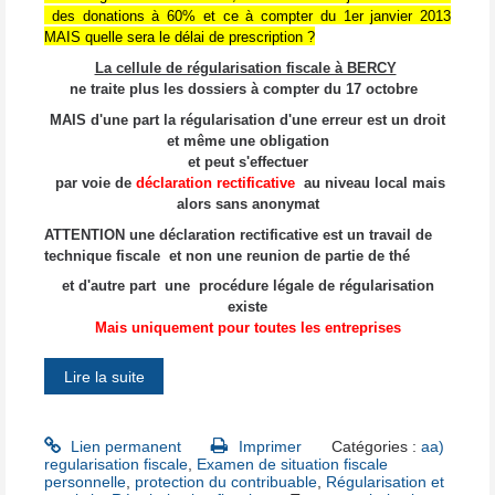
des donations à 60% et ce à compter du 1er janvier 2013
MAIS quelle sera le délai de prescription ?
La cellule de régularisation fiscale à BERCY
ne traite plus les dossiers
à compter du 17 octobre
MAIS d'une part la régularisation d'une erreur est un droit
et même une obligation
et peut s'effectuer
par voie de
déclaration rectificative
au niveau local mais
alors sans anonymat
ATTENTION une déclaration rectificative est un travail de
technique fiscale et non une reunion de partie de thé
et d'autre part une procédure légale de régularisation
existe
Mais uniquement pour toutes les entreprises
Lire la suite
Lien permanent
Imprimer
Catégories :
aa)
regularisation fiscale
,
Examen de situation fiscale
personnelle
,
protection du contribuable
,
Régularisation et