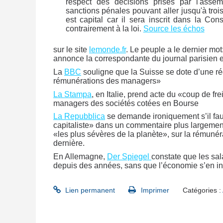
respect des décisions prises par l'assem
sanctions pénales pouvant aller jusqu'à tro
est capital car il sera inscrit dans la Con
contrairement à la loi.
Source les échos
sur le site
lemonde.fr
. Le peuple a le dernier mo
annonce la correspondante du journal parisien 
La
BBC
souligne que la Suisse se dote d’une r
rémunérations des managers»
La Stampa
, en Italie, prend acte du «coup de fr
managers des sociétés cotées en Bourse
La Repubblica
se demande ironiquement s’il fau
capitaliste» dans un commentaire plus largemen
«les plus sévères de la planète», sur la rémunér
dernière.
En Allemagne,
Der Spiegel
constate que les sal
depuis des années, sans que l’économie s’en inqu
Lien permanent
Imprimer
Catégories :