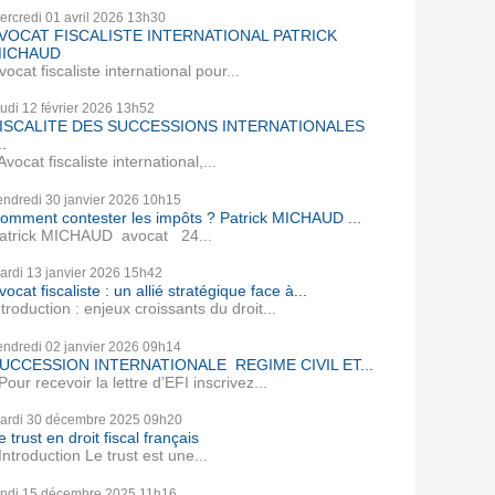
ercredi 01
avril 2026
13h30
VOCAT FISCALISTE INTERNATIONAL PATRICK
ICHAUD
vocat fiscaliste international pour...
eudi 12
février 2026
13h52
ISCALITE DES SUCCESSIONS INTERNATIONALES
..
vocat fiscaliste international,...
endredi 30
janvier 2026
10h15
omment contester les impôts ? Patrick MICHAUD ...
atrick MICHAUD avocat 24...
ardi 13
janvier 2026
15h42
vocat fiscaliste : un allié stratégique face à...
ntroduction : enjeux croissants du droit...
endredi 02
janvier 2026
09h14
UCCESSION INTERNATIONALE REGIME CIVIL ET...
our recevoir la lettre d’EFI inscrivez...
ardi 30
décembre 2025
09h20
e trust en droit fiscal français
ntroduction Le trust est une...
undi 15
décembre 2025
11h16