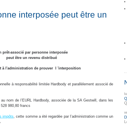
onne interposée peut être un
n prêt-associé par personne interposée
peut être un revenu distribué
t à l'administration de prouver l 'interposition
sonnelle à responsabilité limitée Hardbody et parallèlement associé de
l
Q
 au nom de l’EURL Hardbody, associée de la SA Gestwill, dans les
Q
1 528 980,80 francs
v
es impôts
, cette somme a été regardée par l’administration comme un
D
L
A