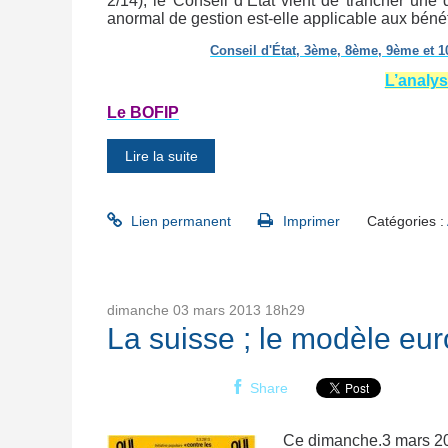
2/14), le Conseil d’Etat vient de trancher une 
anormal de gestion est-elle applicable aux bé
Conseil d'État, 3ème, 8ème, 9ème et 1
L’analy
Le BOFIP
Lire la suite
Lien permanent
Imprimer
Catégories :
dimanche 03
mars 2013
18h29
La suisse ; le modèle eu
Share
Ce dimanche.3 mars 2013