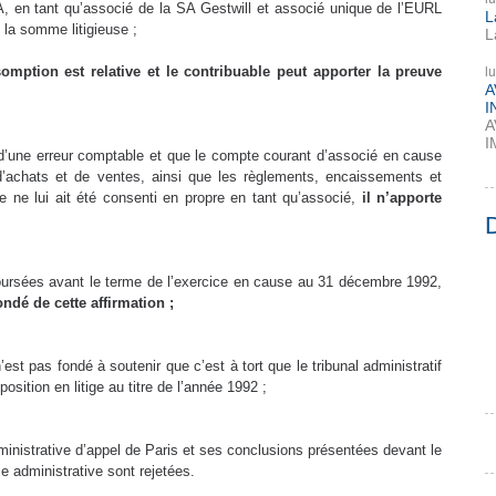
 A, en tant qu’associé de la SA Gestwill et associé unique de l’EURL
L
 la somme litigieuse ;
L
somption est relative et le contribuable peut apporter la preuve
l
A
I
A
I
d’une erreur comptable et que le compte courant d’associé en cause
es d’achats et de ventes, ainsi que les règlements, encaissements et
 ne lui ait été consenti en propre en tant qu’associé,
il n’apporte
boursées avant le terme de l’exercice en cause au 31 décembre 1992,
ondé de cette affirmation ;
est pas fondé à soutenir que c’est à tort que le tribunal administratif
sition en litige au titre de l’année 1992 ;
dministrative d’appel de Paris et ses conclusions présentées devant le
ice administrative sont rejetées.