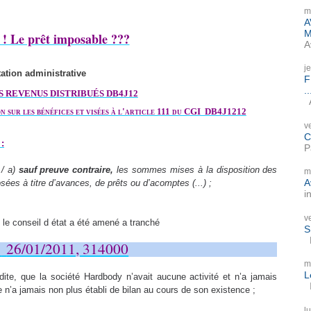
m
A
M
 ! Le prêt imposable ???
A
j
tion administrative
F
..
S REVENUS DISTRIBUÉS DB4J12
A
n sur les bénéfices et visées à l'article 111 du CGI DB4J1212
v
C
:
P
 / a)
sauf preuve contraire,
les sommes mises à la disposition des
m
A
ées à titre d’avances, de prêts ou d’acomptes (...) ;
i
v
, le conseil d état a été amené a tranché
S
P
,
26/01/2011, 314000
m
L
dite, que la société Hardbody n’avait aucune activité et n’a jamais
I
e n’a jamais non plus établi de bilan au cours de son existence ;
l