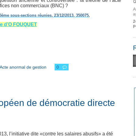
question ancienne et controversée : la théorie de l’acte
Q
néfices non commerciaux (BNC) ?
A
a
0ème sous-sections réunies, 23/12/2013, 350075,
2
se d’O FOUQUET
p
Acte anormal de gestion
0
ropéen de démocratie directe
, l’initiative dite «contre les salaires abusifs» a été