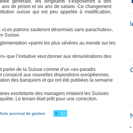
blée générale, les dirigeants s'exposeront à des
is ans de prison et six ans de salaire. Ce changement
stitution suisse qui est peu appelée à modification,
l
t: «Les patrons sauteront désormais sans parachutes»,
en Suisse.
églementation «parmi les plus sévères au monde sur les
ein» que l’initiative veut donner aux rémunérations des
C
t parler de la Suisse comme d’un «ex-paradis
t consacré aux nouvelles dispositions européennes,
ation des banquiers et qui ont été publiées la semaine
aires exorbitants des managers irritaient les Suisses
iète. Le terrain était prêt pour une correction.
Acte anormal de gestion
0
N