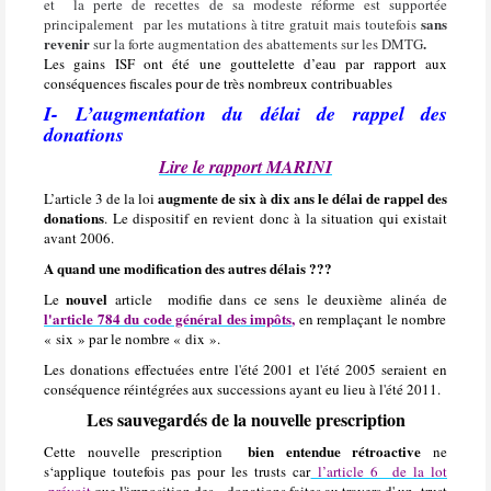
et
la perte de recettes de sa modeste réforme est supportée
sans
principalement
par les mutations à titre gratuit mais toutefois
revenir
.
sur
la forte augmentation des abattements sur les DMTG
Les gains ISF ont été une gouttelette d’eau par rapport aux
conséquences fiscales pour de très nombreux contribuables
I- L’augmentation du délai de rappel des
donations
Lire le rapport MARINI
augmente de six à dix ans le délai de rappel des
L’article 3 de la loi
donations
. Le dispositif en revient donc à la situation qui existait
avant 2006.
A quand une modification des autres délais ???
nouvel
Le
article modifie dans ce sens le deuxième alinéa de
l'article 784 du code général des impôts
,
en remplaçant le nombre
« six » par le nombre « dix ».
Les donations effectuées entre l'été 2001 et l'été 2005 seraient en
conséquence réintégrées aux successions ayant eu lieu à l'été 2011.
Les sauvegardés de la nouvelle prescription
bien entendue rétroactive
Cette nouvelle prescription
ne
s‘applique toutefois pas pour les trusts car
l’article 6 de la lot