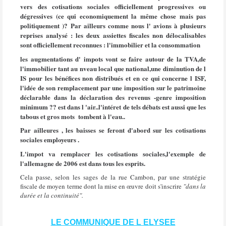
vers des cotisations sociales officiellement progressives ou
dégressives (ce qui economiquement la même chose mais pas
politiquement )? Par ailleurs comme nous l' avions à plusieurs
reprises analysé : les deux assiettes fiscales non délocalisables
sont officiellement reconnues : l'immobilier et la consommation
les augmentations d' impots vont se faire autour de la TVA,de
l'immobilier tant au nveau local que national,une diminution de l
IS pour les bénéfices non distribués et en ce qui concerne l ISF,
l'idée de son remplacement par une imposition sur le patrimoine
déclarable dans la déclaration des revenus -genre imposition
minimum ?? est dans l 'air..l'intéret de tels débats est aussi que les
tabous et gros mots tombent à l'eau..
Par ailleures , les baisses se feront d'abord sur les cotisations
sociales employeurs .
L'impot va remplacer les cotisations sociales,
l'exemple de
l'allemagne de 2006 est dans tous les esprits.
Cela passe, selon les sages de la rue Cambon, par une stratégie
fiscale de moyen terme dont la mise en œuvre doit s'inscrire
"dans la
durée et la continuité".
LE COMMUNIQUE DE L ELYSEE