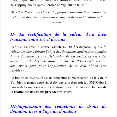
prévoit
que l'imposition des donations faites au travers d' un trust
ne s appliquera qu’âprès l’entrée ne vigueur de la loi
III. – Les 2° à 4° du I et le II s’appliquent aux donations consenties
et
pour des décès intervenus à compter de la publication de la
présente loi.
II- La rectification de la valeur d'un bien
transmis entre six et dix ans
nouvel article L. 186
L’article 3 a créé un
bis
disposant que «
la
valeur des biens faisant l'objet des donations antérieures ajoutées
à une donation ou une déclaration de succession en vertu des
dispositions du deuxième alinéa de l'article 784 du code général
des impôts peut, pour l'application de ce seul alinéa, être
rectifiée
».
Le but de ce dispositif est de permettre la rectification de la valeur
d'un bien transmis entre six et dix ans, afin d'asseoir les DMTG dus à
sur la base de
raison de la succession ou de la donation considérée
la réalité des donations précédentes
. (sic!!)
III-Suppression des réductions de droits de
donation liées à l'âge du donateur