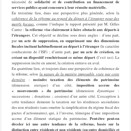
solidarité et de contribution au financement de
nécessité de
services publics ayant concouru à leur réussite matérielle.
En troisième lieu, dans une perspective plus générale, selon la
cohérence de la réforme au regard du départ à l’étranger pour des
motifs fiscaux
, comme l’indique le rapport présenté par M. Gilles
la réforme vise clairement à faire obstacle aux départs à
Carrez :
l’étrangers
. Cet objectif se décline sous deux angles : d’une part,
un acte de suppression, en supprimant une des dimensions
par
fiscales incitant habituellement au départ à l’étranger
(le caractère
par un acte de création, en
confiscatoire de l’ISF) ; d’autre part,
créant un dispositif renchérissant ce même départ
(l’
exit tax
). La
suppression incite en amont, la création entrave en aval.
En quatrième lieu, et toujours dans une perspective de cohérence de
la réforme, selon
la nature de la
matière imposable visée par cette
moindre taxation des éléments du patrimoine
dernière
:
imposition accrue des
(dimension
statique
) d’un côté,
« mouvements » du patrimoine
(dimension
dynamique
:
successions ; donations ; cessions) d’un autre côté. L’exception à
cette tendance demeure la taxation sur les résidences secondaires
des non résidents (sans omettre la simplification du régime fiscal des
pactes d’actionnaires), qui, à l’inverse, témoigne d’une imposition
Peut-être peut-on
accrue d’un élément statique du patrimoine.
déceler ici une autre tendance de la réforme, basée sur la
distinction entre résidents et non résidents (ou entre domiciliés et