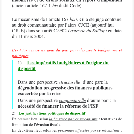
(ancien article 167‑1
bis
dudit Code).
Le mécanisme de l’article 167
bis
CGI a été jugé contraire
au droit communautaire par l’alors CJCE (aujourd’hui
CJUE) dans son arrêt C-9/02
Lasteyrie du Saillant
en date
du 11 mars 2004.
L’exit tax remise au goût du jour pour des motifs budgétaires
et
politiques
Les impératifs budgétaires à l’origine du
1)
dispositif
Dans une perspective
structurelle
d’une part: la
dégradation progressive des finances publique
s
exacerbée par la crise
Dans une perspective
conjoncturelle
d’autre part : la
nécessité de financer la réforme de l’ISF
Les justifications politiques du dispositif
2)
:
En premier lieu, selon
la fin visée par ce mécanisme
tentatives de
l’évasion fiscale
limitation de
En deuxième lieu, selon les
personnes affectées par ce mécanisme
: