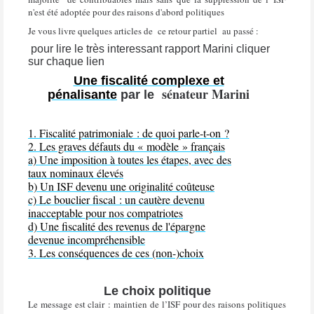
n'est été adoptée pour des raisons d'abord politiques
Je vous livre quelques articles de ce retour partiel au passé :
pour lire le très interessant rapport Marini cliquer
sur chaque lien
Une fiscalité complexe et
sénateur Marini
pénalisante
par le
1. Fiscalité patrimoniale : de quoi parle-t-on ?
2. Les graves défauts du « modèle » français
a) Une imposition à toutes les étapes, avec des
taux nominaux élevés
b) Un ISF devenu une originalité coûteuse
c) Le bouclier fiscal : un cautère devenu
inacceptable pour nos compatriotes
d) Une fiscalité des revenus de l'épargne
devenue incompréhensible
3. Les conséquences de ces (non-)choix
Le choix politique
Le message est clair : maintien de l’ISF pour des raisons politiques