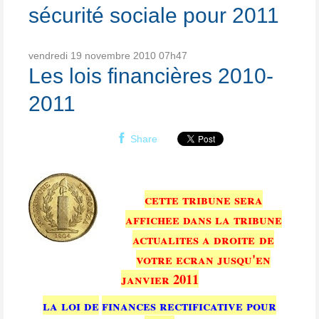
sécurité sociale pour 2011
vendredi 19
novembre 2010
07h47
Les lois financières 2010-
2011
Share
cette tribune sera
affichee dans la tribune
actualites a droite de
votre ecran jusqu'en
janvier 2011
la loi de
finances rectificative pour