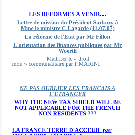
LES REFORMES A VENIR....
Lettre de mission du Président Sarkozy à
Mme le ministre C Lagarde (11.07.07)
La réforme de l'Etat par Mr Fillon
L'orientation des finances publiques par Mr
Woerth
Maitriser le « droit
mou » communautaire par P.MARINI
NE PAS OUBLIER LES FRANCAIS A
L'ETRANGER
WHY THE NEW TAX SHIELD WILL BE
NOT APPLICABLE FOR THE FRENCH
NON RESIDENTS ???
LA FRANCE TERRE D'ACCEUIL
par