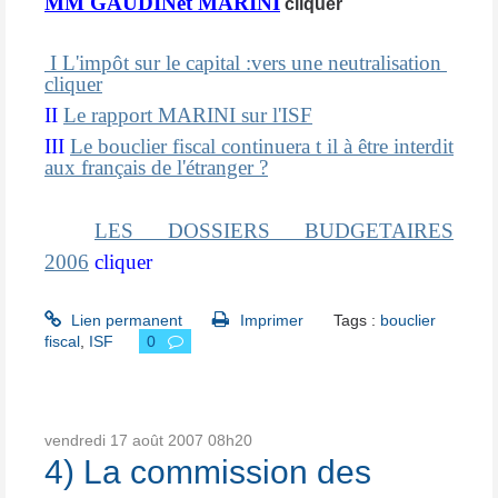
MM GAUDINet MARINI
cliquer
I L'impôt sur le capital :vers une neutralisation
cliquer
II
Le rapport MARINI sur l'ISF
III
Le bouclier fiscal continuera t il à être interdit
aux français de l'étranger ?
suisse
LES DOSSIERS BUDGETAIRES
2006
cliquer
Lien permanent
Imprimer
Tags :
bouclier
fiscal
,
ISF
0
vendredi 17
août 2007
08h20
4) La commission des