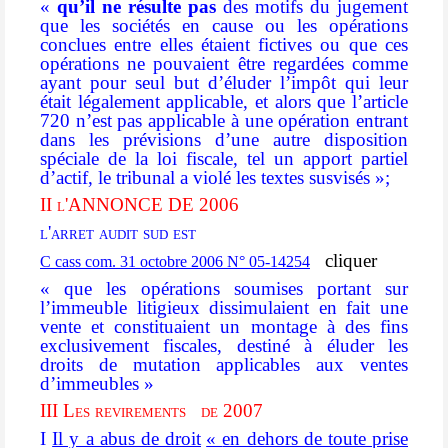
«
qu’il ne résulte pas
des motifs du jugement
que les sociétés en cause ou les opérations
conclues entre elles
étaient fictives
ou que ces
opérations ne pouvaient être
regardées comme
ayant pour seul but d’éluder l’impôt qui leur
était légalement applicable,
et alors que l’article
720 n’est pas applicable à une opération entrant
dans les prévisions d’une autre disposition
spéciale de la loi fiscale, tel un apport partiel
d’actif, le tribunal a violé les textes susvisés »;
II l'ANNONCE DE 2006
l'arret audit sud est
cliquer
C cass com. 31 octobre 2006 N° 05-14254
« que les opérations soumises portant sur
l’immeuble litigieux dissimulaient en fait une
vente et constituaient un montage à des fins
exclusivement fiscales, destiné à éluder les
droits de mutation applicables aux ventes
d’immeubles »
III Les revirements
de 2007
I
Il y a abus de droit
«
en dehors de toute prise