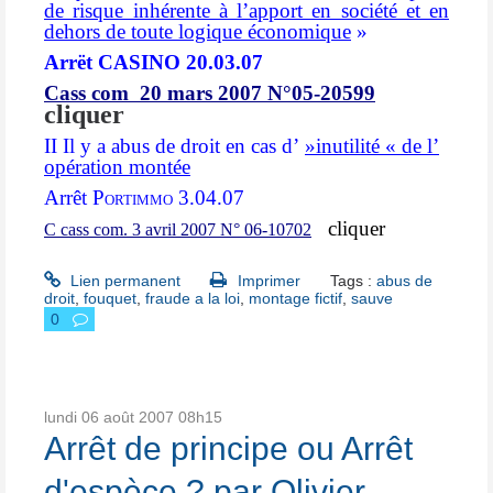
de risque inhérente à l’apport en société et en
dehors de toute logique économique
»
Arrët CASINO 20.03.07
Cass com 20 mars 2007 N°05-20599
cliquer
II Il y a abus de droit en cas d’
»inutilité « de l’
opération montée
Arrêt
Portimmo
3.04.07
cliquer
C cass com. 3 avril 2007 N° 06-10702
Lien permanent
Imprimer
Tags :
abus de
droit
,
fouquet
,
fraude a la loi
,
montage fictif
,
sauve
0
lundi 06
août 2007
08h15
Arrêt de principe ou Arrêt
d'espèce ? par Olivier