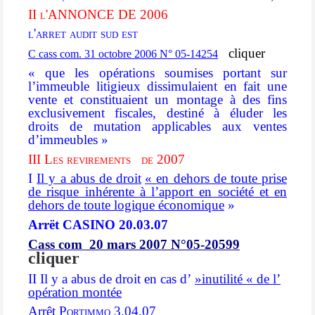
II l'ANNONCE DE 2006
l'arret audit sud est
cliquer
C cass com. 31 octobre 2006 N° 05-14254
« que les opérations soumises portant sur
l’immeuble litigieux dissimulaient en fait une
vente et constituaient un montage à des fins
exclusivement fiscales, destiné à éluder les
droits de mutation applicables aux ventes
d’immeubles »
III Les revirements
de 2007
I
Il y a abus de droit
«
en dehors de toute prise
de risque inhérente à l’apport en société et en
dehors de toute logique économique
»
Arrët CASINO 20.03.07
Cass com 20 mars 2007 N°05-20599
cliquer
II Il y a abus de droit en cas d’
»inutilité « de l’
opération montée
Arrêt
Portimmo
3.04.07