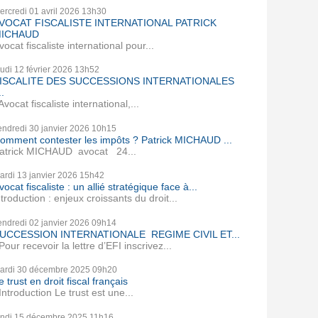
ercredi 01
avril 2026
13h30
VOCAT FISCALISTE INTERNATIONAL PATRICK
ICHAUD
vocat fiscaliste international pour...
eudi 12
février 2026
13h52
ISCALITE DES SUCCESSIONS INTERNATIONALES
..
vocat fiscaliste international,...
endredi 30
janvier 2026
10h15
omment contester les impôts ? Patrick MICHAUD ...
atrick MICHAUD avocat 24...
ardi 13
janvier 2026
15h42
vocat fiscaliste : un allié stratégique face à...
ntroduction : enjeux croissants du droit...
endredi 02
janvier 2026
09h14
UCCESSION INTERNATIONALE REGIME CIVIL ET...
our recevoir la lettre d’EFI inscrivez...
ardi 30
décembre 2025
09h20
e trust en droit fiscal français
ntroduction Le trust est une...
undi 15
décembre 2025
11h16