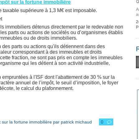
Q
 impôt sur la fortune immobilière
A
te taxable supérieure à 1,3 M€ est imposable.
a
et
2
p
els immobiliers détenus directement par le redevable non
e les parts ou actions de sociétés ou d’organismes établis
immeubles ou de droits immobiliers.
 des parts ou actions qu'ils détiennent dans des
 valeur correspondant à des immeubles et droits
 cette fraction, ne sont pas pris en compte les immeubles
organisme qui les détient à son activité industrielle,
n empruntées à l'ISF dont l'abattement de 30 % sur la
actère annuel de l’impôt, le seuil d’imposition, le foyer
la décote, le calcul du plafonnement.
t sur la fortune immobilière par patrick michaud
0