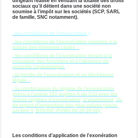
dirigeant réalise en vendant la totalité des droits
sociaux qu’il détient dans une société non
soumise à l’impôt sur les sociétés (SCP, SARL
de famille, SNC notamment).
- les conditions de l'exonération
) ;
- les conditions de l'exonération relatives à la
nature des éléments cédés -
;
- les conditions de l'exonération tenant à la
cessation des fonctions et à l'absence de
contrôle capitalistique
;
- la portée de l'exonération et sa déchéance
légale -
;
- la combinaison du régime de l'exonération
prévu à l'article 151 septies A du CGI avec les
autres régimes d'exonération, d'abattement, ou
de report d'imposition des plus-values (sous-
section 5, BOI-BIC-PVMV-40-20-20-50).
Les conditions d'application de l'exonération