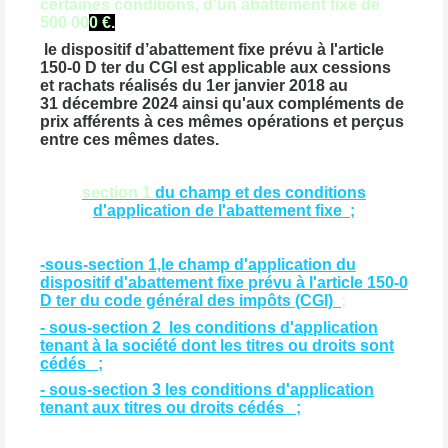
certaines conditions, d'un abattement fixe de
500 00
0 €.
le dispositif d’abattement fixe prévu à l'article
150-0 D ter du CGI est applicable aux cessions
et rachats réalisés du 1er janvier 2018 au
31 décembre 2024 ainsi qu'aux compléments de
prix afférents à ces mêmes opérations et perçus
entre ces mêmes dates.
section 1
du champ et des conditions
d'application de l'abattement fixe ;
-sous-section 1,le champ d'application du
dispositif d'abattement fixe prévu à l'article 150-0
D ter du code général des impôts (CGI)
;
- sous-section 2 les conditions d'application
tenant à la société dont les titres ou droits sont
cédés ;
- sous-section 3 les conditions d'application
tenant aux titres ou droits cédés ;