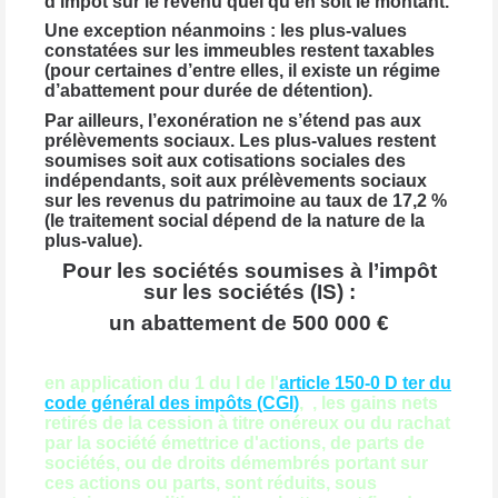
d’impôt sur le revenu quel qu’en soit le montant.
Une exception néanmoins : les plus-values
constatées sur les immeubles restent taxables
(pour certaines d’entre elles, il existe un régime
d’abattement pour durée de détention).
Par ailleurs, l’exonération ne s’étend pas aux
prélèvements sociaux. Les plus-values restent
soumises soit aux cotisations sociales des
indépendants, soit aux prélèvements sociaux
sur les revenus du patrimoine au taux de 17,2 %
(le traitement social dépend de la nature de la
plus-value).
Pour les sociétés soumises à l’impôt
sur les sociétés (IS) :
un abattement de 500 000 €
en application du 1 du I de l'
article 150-0 D ter du
code général des impôts (CGI)
, , les gains nets
retirés de la cession à titre onéreux ou du rachat
par la société émettrice d'actions, de parts de
sociétés, ou de droits démembrés portant sur
ces actions ou parts, sont réduits, sous