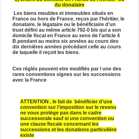
du donataire
Les biens meubles et immeubles situés en
France ou hors de France, reçus par l'héritier, le
donataire, le légataire ou le bénéficiaire d'un
trust défini au même article 792-0 bis qui a son
domicile fiscal en France au sens de l'article 4
B.pendant au moins six années au cours des
dix dernières années précédant celle au cours
de laquelle il reçoit les biens.
Ces
réglés
peuvent etre modifiés par l une des
rares conventions signes sur les successions
avec la France
ATTENTION , le fait de
bénéficier
d’une
convention sur l’imposition sur le revenu
ne vous
protège
pas dans le cadre
successorale sauf si une
convention
ou
une clause fiscale concernant les
successions et les donations
particulière
existe