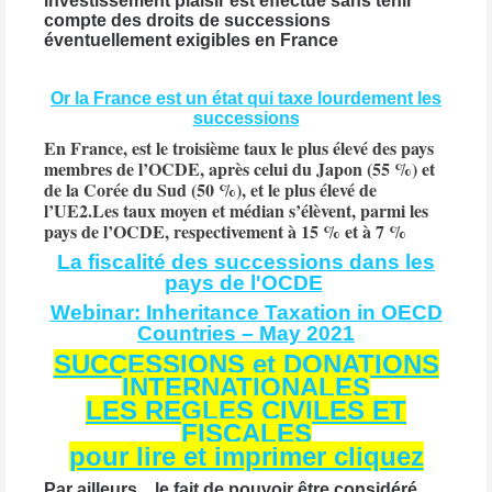
investissement plaisir est effectué sans tenir
compte des droits de successions
éventuellement exigibles en France
Or la France est un
état
qui taxe lourdement les
successions
En France, est le troisième taux le plus élevé des pays
membres de l’OCDE, après celui du Japon (55 %) et
de la Corée du Sud (50 %), et le plus élevé de
l’UE2.
Les taux moyen et médian s’élèvent, parmi les
pays de l’OCDE, respectivement à 15 % et à 7 %
La fiscalité des successions dans les
pays de l'OCDE
Webinar: Inheritance Taxation in OECD
Countries – May 2021
SUCCESSIONS et DONATIONS
INTERNATIONALES
LES REGLES CIVILES ET
FISCALES
pour lire et imprimer cliquez
Par ailleurs , le fait de pouvoir
être
considéré