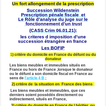
Un fort allongement de la prescription
Succession Wildenstein
Prescription pénale fiscale et
Le Rôle d’analyse du juge sur le
fonctionnement d’un trust
(CASS Crim 06.01.21):
les criteres d imposition d'une
succession
étrangère
en france
Les BOFIP
1
) critère du domicile en France du défunt ou du
donateur
Les biens meubles et immeubles situés en
France ou hors de France ,lorsque le donateur
ou le défunt a son domicile fiscal en France au
sens de
l'article 4 B
;
2) critère de la situation en France des biens
Les biens meubles et immeubles, que ces
derniers soient possédés directement ou
indirectement, situés en France,
3) critère du domicile en France de l héritier ou