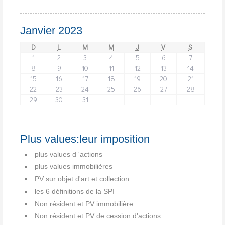
Janvier 2023
D
L
M
M
J
V
S
1
2
3
4
5
6
7
8
9
10
11
12
13
14
15
16
17
18
19
20
21
22
23
24
25
26
27
28
29
30
31
Plus values:leur imposition
plus values d 'actions
plus values immobilières
PV sur objet d'art et collection
les 6 définitions de la SPI
Non résident et PV immobilière
Non résident et PV de cession d'actions