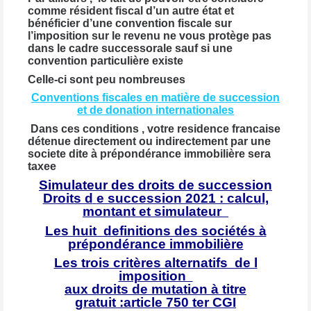
comme résident fiscal d’un autre
état
et
bénéficier d’une convention fiscale sur
l’imposition sur le revenu ne vous protège pas
dans le cadre successorale sauf si une
convention particulière existe
Celle-ci sont peu nombreuses
Conventions fiscales en matière de succession
et de donation internationales
Dans ces conditions , votre residence francaise
détenue directement ou indirectement par une
societe dite à
prépondérance
immobilière sera
taxee
Simulateur des droits de succession
Droits d
e succession 2021 : calcul,
montant et simulateur
Les huit definitions des sociétés à
prépondérance immobilière
Les trois critères alternatifs de l
imposition
aux droits de mutation à titre
gratuit :article 750 ter CGI