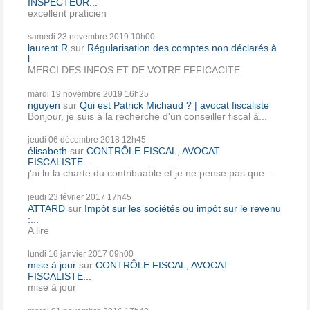
INSPECTEUR...
excellent praticien
samedi 23
novembre 2019
10h00
laurent R
sur
Régularisation des comptes non déclarés à
l...
MERCI DES INFOS ET DE VOTRE EFFICACITE
mardi 19
novembre 2019
16h25
nguyen
sur
Qui est Patrick Michaud ? | avocat fiscaliste
Bonjour, je suis à la recherche d'un conseiller fiscal à...
jeudi 06
décembre 2018
12h45
élisabeth
sur
CONTRÔLE FISCAL, AVOCAT
FISCALISTE...
j'ai lu la charte du contribuable et je ne pense pas que...
jeudi 23
février 2017
17h45
ATTARD
sur
Impôt sur les sociétés ou impôt sur le revenu
:...
A lire
lundi 16
janvier 2017
09h00
mise à jour
sur
CONTRÔLE FISCAL, AVOCAT
FISCALISTE...
mise à jour