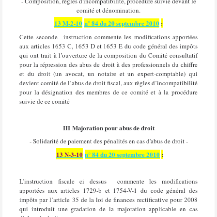
- Composition, règles d'incompatibilité, procédure suivie devant le
comité et dénomination.
13 M-2-10
n° 84 du 20 septembre 2010
:
Cette
seconde
instruction commente les modifications apportées
aux articles 1653 C, 1653 D et 1653 E du code général des impôts
qui ont trait à l’ouverture de la composition du Comité consultatif
pour la répression des abus de droit à des professionnels du chiffre
et du droit (un avocat, un notaire et un expert-comptable) qui
devient comité de l’abus de droit fiscal, aux règles d’incompatibilité
pour la désignation des membres de ce comité et à la procédure
suivie de ce comité
III
Majoration pour abus de droit
- Solidarité de paiement des pénalités en cas d'abus de droit -
13 N-3-10
n° 84 du 20 septembre 2010
:
L’instruction fiscale ci dessus
commente les modifications
apportées aux articles 1729-b et 1754-V-1 du code général des
impôts par l’article 35 de la loi de finances rectificative pour 2008
qui introduit une gradation de la majoration applicable en cas