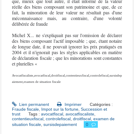
que, mieux que tout autre, il était informé de la valeur
réelle des biens composant son patrimoine et que, de ce
fait, la minoration de leur valeur ne résultait pas d'une
méconnaissance mais, au contraire, d'une volonté
délibérée de fraude
Michel X... ne s'expliquait pas sur l'omission de déclarer
des biens composant l'actif imposable ; que, étant notaire
de longue date, il ne pouvait ignorer les prix pratiqués en
2004 et il n'ignorait pas les règles applicables en matière
de déclaration fiscale ; que les minorations sont constantes
et plurielles «
Avocatfiscaliste,avocatfiscal,droitfiscal,contentieuxfiscal,controlefiscal,sursisdep
aiement,examen de situation fiscale
Lien permanent
Imprimer
Catégories :
Fraude fiscale
,
Impot sur la fortune
,
Succession et
trust
Tags :
avocatfiscal
,
avocatfiscaliste
,
contentieuxfiscal
,
controlefiscal
,
droitfiscal
,
examen de
situation fiscale
,
sursisdepaiement
0