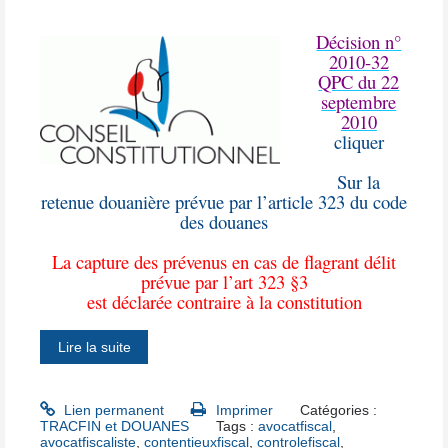
Décision n°
2010-32
QPC du 22
septembre
2010
cliquer
Sur la
retenue douanière prévue par l’article 323 du code
des douanes
La capture des prévenus en cas de flagrant délit
prévue par l’art 323 §3
est déclarée contraire à la constitution
Lire la suite
Lien permanent
Imprimer
Catégories :
TRACFIN et DOUANES
Tags :
avocatfiscal
,
avocatfiscaliste
,
contentieuxfiscal
,
controlefiscal
,