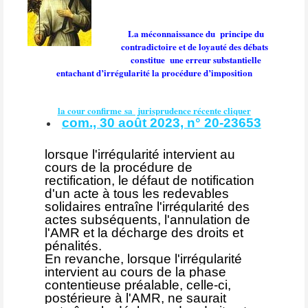
La méconnaissance du
principe du
contradictoire et de loyauté des débats
constitue
une erreur substantielle
entachant d’irrégularité la procédure d’imposition
la cour confirme sa jurisprudence récente cliquer
com., 30 août 2023, n° 20-23653
lorsque l'irrégularité intervient au
cours de la procédure de
rectification, le défaut de notification
d'un acte à tous les redevables
solidaires entraîne l'irrégularité des
actes subséquents, l'annulation de
l'AMR et la décharge des droits et
pénalités.
En revanche, lorsque l'irrégularité
intervient au cours de la phase
contentieuse préalable, celle-ci,
postérieure à l'AMR, ne saurait