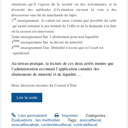
situations qu’il s’agisse de la société ou des actionnaires, et la
diversité des méthodes d’évaluation ouvrent la voie à des
discussions sans fin de marchands de tapis.
er
1
enseignement
la valeur est aussi voisine que possible de celle
qu’aurait entraîné le jeu normal de l’offre et de la demande à la date
où la cession est intervenue
2eme enseignement Sur
l’abattement pour non liquidité
ème
3
enseignement Sur
la décote de minorité
ème
4
enseignement Une
libéralité n'existe que si l’écart est
significatif.
Au niveau pratique, la lecture de ces deux arrêts montre que
l’administration reconnait l’application cumulée des
abattements de minorité et de liquidité ...
Deux décisions récentes du Conseil d’Etat
Lire la suite
Lien permanent
Imprimer
Catégories :
Evaluations ; les methodes
Tags :
avocatfiscal
,
avocatfiscaliste
,
contentieuxfiscal
,
controlefiscal
,