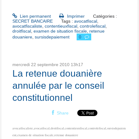
Lien permanent
Imprimer
Catégories :
SECRET BANCAIRE
Tags :
avocatfiscal
,
avocatfiscaliste
,
contentieuxfiscal
,
controlefiscal
,
droitfiscal
,
examen de situation fiscale
,
retenue
douaniere
,
sursisdepaiement
0
mercredi 22
septembre 2010
13h17
La retenue douanière
annulée par le conseil
constitutionnel
Share
avocatfiscaliste,avocatfiscal,droitfiscal,contentieuxfiscal,controlefiscal,sursisdepaiem
ent,examen de situation fiscale,retenue douaniere