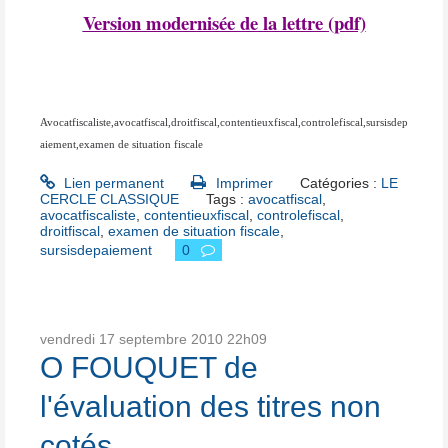
Version modernisée de la lettre (pdf)
Avocatfiscaliste,avocatfiscal,droitfiscal,contentieuxfiscal,controlefiscal,sursisdep
aiement,examen de situation fiscale
Lien permanent
Imprimer
Catégories :
LE
CERCLE CLASSIQUE
Tags :
avocatfiscal
,
avocatfiscaliste
,
contentieuxfiscal
,
controlefiscal
,
droitfiscal
,
examen de situation fiscale
,
sursisdepaiement
0
vendredi 17
septembre 2010
22h09
O FOUQUET de
l'évaluation des titres non
cotés