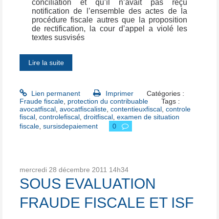
conciliation et qu’il n’avait pas reçu
notification de l’ensemble des actes de la
procédure fiscale autres que la proposition
de rectification, la cour d’appel a violé les
textes susvisés
Lire la suite
Lien permanent
Imprimer
Catégories :
Fraude fiscale
,
protection du contribuable
Tags :
avocatfiscal
,
avocatfiscaliste
,
contentieuxfiscal
,
controle
fiscal
,
controlefiscal
,
droitfiscal
,
examen de situation
fiscale
,
sursisdepaiement
0
mercredi 28
décembre 2011
14h34
SOUS EVALUATION
FRAUDE FISCALE ET ISF