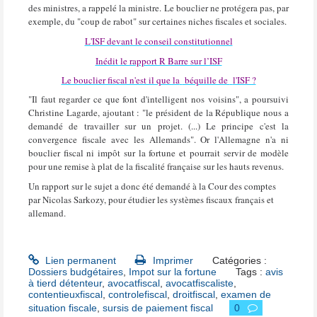
des ministres, a rappelé la ministre. Le bouclier ne protégera pas, par
exemple, du "coup de rabot" sur certaines niches fiscales et sociales.
L'ISF devant le conseil constitutionnel
Inédit le rapport R Barre sur l’ISF
Le bouclier fiscal n'est il que la
béquille de
l'ISF ?
"Il faut regarder ce que font d'intelligent nos voisins"
, a poursuivi
Christine Lagarde, ajoutant : "le président de la République nous a
demandé de travailler sur un projet. (...)
Le principe c'est la
convergence fiscale avec les Allemands"
. Or l'Allemagne n'a ni
bouclier fiscal ni impôt sur la fortune et pourrait servir de modèle
pour une remise à plat de la fiscalité française sur les hauts revenus.
Un rapport sur le sujet a donc été demandé à la Cour des comptes
par Nicolas Sarkozy, pour étudier les systèmes fiscaux français et
allemand
.
Lien permanent
Imprimer
Catégories :
Dossiers budgétaires
,
Impot sur la fortune
Tags :
avis
à tierd détenteur
,
avocatfiscal
,
avocatfiscaliste
,
contentieuxfiscal
,
controlefiscal
,
droitfiscal
,
examen de
situation fiscale
,
sursis de paiement fiscal
0