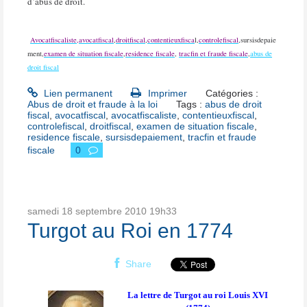
d’abus de droit.
Avocatfiscaliste,
avocatfiscal
,
droitfiscal
,
contentieuxfisca
l,
controlefiscal
,sursisdepaie
ment,
examen de situation fiscale
,
residence fiscale
,
tracfin et fraude fiscale
,
abus de
droit fiscal
Lien permanent
Imprimer
Catégories :
Abus de droit et fraude à la loi
Tags :
abus de droit
fiscal
,
avocatfiscal
,
avocatfiscaliste
,
contentieuxfiscal
,
controlefiscal
,
droitfiscal
,
examen de situation fiscale
,
residence fiscale
,
sursisdepaiement
,
tracfin et fraude
fiscale
0
samedi 18
septembre 2010
19h33
Turgot au Roi en 1774
Share
La lettre de Turgot au roi Louis XVI