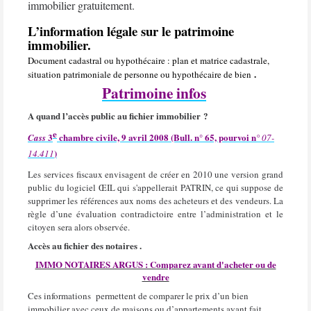
immobilier gratuitement.
L’information légale sur le patrimoine
immobilier.
Document cadastral ou hypothécaire : plan et matrice cadastrale,
.
situation patrimoniale de personne ou hypothécaire de bien
Patrimoine infos
A quand l’accès public au fichier immobilier ?
e
3
chambre civile, 9 avril 2008 (Bull. n° 65, pourvoi n
Cass
° 07-
)
14.411
Les services fiscaux envisagent de créer en 2010 une version grand
public du logiciel ŒIL qui s'appellerait PATRIN, ce qui suppose de
supprimer les références aux noms des acheteurs et des vendeurs. La
règle d’une évaluation contradictoire entre l’administration et le
citoyen sera alors observée.
Accès au fichier des notaires .
IMMO NOTAIRES ARGUS : Comparez avant d'acheter ou de
vendre
Ces informations
permettent de comparer le prix d’un bien
immobilier avec ceux de maisons ou d’appartements ayant fait