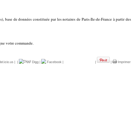
, base de données constituée par les notaires de Paris-Ile-de-France à partir des
ligne votre commande.
el.icio.us
|
|
Digg
|
Facebook
|
|
|
Imprimer