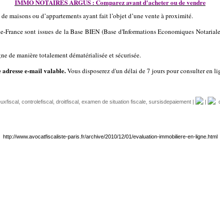
IMMO NOTAIRES ARGUS : Comparez avant d'acheter ou de vendre
de maisons ou d’appartements ayant fait l’objet d’une vente à proximité.
-de-France sont issues de la Base BIEN (Base d'Informations Economiques Notariales)
gne de manière totalement dématérialisée et sécurisée.
 adresse e-mail valable.
Vous disposerez d'un délai de 7 jours pour consulter en 
uxfiscal
,
controlefiscal
,
droitfiscal
,
examen de situation fiscale
,
sursisdepaiement
|
|
d
http://www.avocatfiscaliste-paris.fr/archive/2010/12/01/evaluation-immobiliere-en-ligne.html