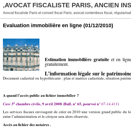
,AVOCAT FISCALISTE PARIS, ANCIEN I
Avocat fiscaliste Paris et conseil fiscal Paris, avocat contentieux fiscal, régularisat
Evaluation immobilière en ligne
(01/12/2010)
Estimation immobilière gratuite
et en ligne
gratuitement.
L’information légale sur le patrimoin
Document cadastral ou hypothécaire : plan et matrice cadastrale, situation patri
A quand l’accès public au fichier immobilier ?
e
3
chambre civile, 9 avril 2008 (Bull. n° 65, pourvoi n
)
Cass
° 07-14.411
Les services fiscaux envisagent de créer en 2010 une version grand public du lo
entre l’administration et le citoyen sera alors observée.
Accès au fichier des notaires .