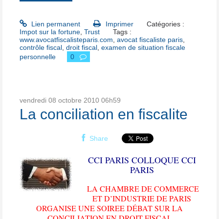
Lien permanent
Imprimer
Catégories :
Impot sur la fortune
,
Trust
Tags :
www.avocatfiscalisteparis.com
,
avocat fiscaliste paris
,
contrôle fiscal
,
droit fiscal
,
examen de situation fiscale
personnelle
0
vendredi 08
octobre 2010
06h59
La conciliation en fiscalite
Share
CCI PARIS
COLLOQUE CCI
PARIS
LA CHAMBRE DE COMMERCE
ET D’INDUSTRIE DE PARIS
ORGANISE UNE SOIREE DÉBAT SUR LA
CONCILIATION EN DROIT FISCAL