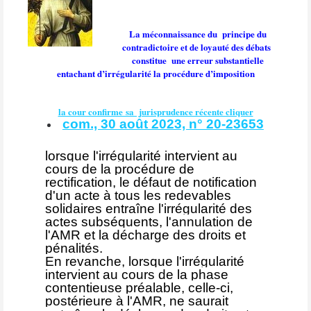
La méconnaissance du
principe du
contradictoire et de loyauté des débats
constitue
une erreur substantielle
entachant d’irrégularité la procédure d’imposition
la cour confirme sa jurisprudence récente cliquer
com., 30 août 2023, n° 20-23653
lorsque l'irrégularité intervient au
cours de la procédure de
rectification, le défaut de notification
d'un acte à tous les redevables
solidaires entraîne l'irrégularité des
actes subséquents, l'annulation de
l'AMR et la décharge des droits et
pénalités.
En revanche, lorsque l'irrégularité
intervient au cours de la phase
contentieuse préalable, celle-ci,
postérieure à l'AMR, ne saurait