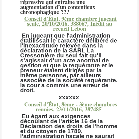
répressive qui entraine une
augmentation d’un contentieux
chronophagique ???
Conseil d'État, 9ème chambre jugeant
seule, 20/10/2016, 388067, Inédit au
recueil Lebo
n
En jugeant que l'administration
établissait le caractère délibéré de
l'inexactitude relevée dans la
déclaration de la SARL La
Cressonière du seul fait qu'il
s'agissait d'un acte anormal de
gestion et que la requérante et le
preneur étaient dirigés par la
même personne, par ailleurs
associée de la société requérante,
la cour a commis une erreur de
droit.
xxxxxx
Conseil d'État, 8ème - 3ème chambres
réunies, 23/11/2016, 387485
Eu égard aux exigences
découlant de l'article 16 de la
Déclaration des droits de l'homme
et du citoyen de 1789,
l'administration fiscale ne saurait