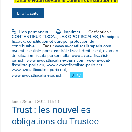
l'affaire Noah devant le conseil constitutionnel
Lire la suite
Lien permanent
Imprimer
Catégories :
CONTENTIEUX FISCAL
,
LES QPC FISCALES
,
Proncipes
fiscaux: constitution et europe
,
protection du
contribuable
Tags :
www.avocatfiscalisteparis.com
,
avocat fiscaliste paris
,
contrôle fiscal
,
droit fiscal
,
examen
de situation fiscale personnelle
,
www.avocatfiscaliste-
paris.fr
,
www.avocatfiscaliste-paris.com
,
www.avocat-
fiscaliste-paris.eu
,
www.avocatfiscaliste-paris.net
,
www.avocatfiscalisteparis.net
,
www.avocatfiscalisteparis.fr
0
lundi 29
août 2011
11h48
Trust : les nouvelles
obligations du Trustee