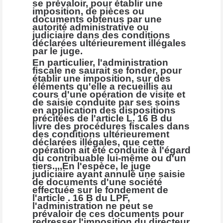
se prévaloir, pour établir une
imposition, de pièces ou
documents obtenus par une
autorité administrative ou
judiciaire dans des conditions
déclarées ultérieurement illégales
par le juge.
En particulier, l'administration
fiscale ne saurait se fonder, pour
établir une imposition, sur des
éléments qu'elle a recueillis au
cours d'une opération de visite et
de saisie conduite par ses soins
en application des dispositions
précitées de l'article L. 16 B du
livre des procédures fiscales dans
des conditions ultérieurement
déclarées illégales, que cette
opération ait été conduite à l'égard
du contribuable lui-même ou d'un
tiers.,,,En l'espèce, le juge
judiciaire ayant annulé une saisie
de documents d'une société
effectuée sur le fondement de
l'article . 16 B du LPF,
l'administration ne peut se
prévaloir de ces documents pour
redresser l'imposition du directeur