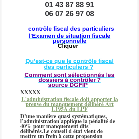
01 43 87 88 91
06 07 26 97 08
contrôle fiscal des particuliers
l'
Examen de situation fiscale
personnelle
Cliquer
Qu’est-ce que le contrôle fiscal
des particuliers ?
Comment sont sélectionnés les
dossiers à contrôler ?
source DGFIP
XXXXX
L'administration fiscale doit apporter la
preuve du manquement délibéré Art
L195A du LPF
D’une manière quasi systématiques,
l’administration applique la pénalité de
40% pour manquement dits
délibérés.Le conseil d état vient de
mettre un frein à cette propension