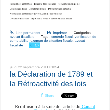
Fiscalité des entreprises - Fiscalité des personnes - Fiscalité du patrimoine
Contentieux fiscal - Démarches fiscales - Défense du contribuable
Négociation et transaction avec l'Administration fiscale
Déclarations fiscales - Impôt sur la fortune - Représentation fiscale
Lien permanent
Imprimer
Catégories :
avocat fiscaliste
Tags :
controle fiscal
,
verification de
comptabilite
,
examan de situation fiscale
,
avocat
fiscaliste
0
jeudi 22
septembre 2011
01h54
la Déclaration de 1789 et
la Rétroactivité des lois
Share
Rediffusion à la suite de l'article du
Canard