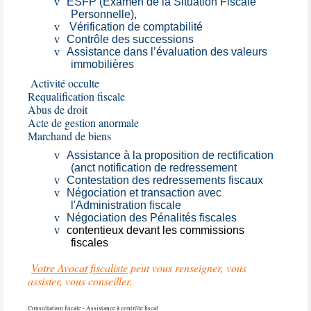
v
ESFP (Examen de la Situation Fiscale
Personnelle),
v
Vérification de comptabilité
v
Contrôle des successions
v
Assistance dans l’évaluation des valeurs
immobilières
Activité occulte
Requalification fiscale
Abus de droit
Acte de gestion anormale
Marchand de biens
v
Assistance à la proposition de rectification
(anct notification de redressement
v
Contestation des redressements fiscaux
v
Négociation et transaction avec
l'Administration fiscale
v
Négociation des Pénalités fiscales
v
contentieux devant les commissions
fiscales
Votre Avocat fiscaliste
peut vous renseigner, vous
assister, vous conseiller.
Consultation fiscale - Assistance à contrôle fiscal