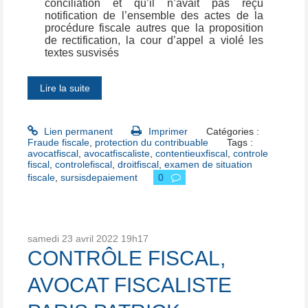
conciliation et qu’il n’avait pas reçu
notification de l’ensemble des actes de la
procédure fiscale autres que la proposition
de rectification, la cour d’appel a violé les
textes susvisés
Lire la suite
Lien permanent
Imprimer
Catégories :
Fraude fiscale
,
protection du contribuable
Tags :
avocatfiscal
,
avocatfiscaliste
,
contentieuxfiscal
,
controle
fiscal
,
controlefiscal
,
droitfiscal
,
examen de situation
fiscale
,
sursisdepaiement
0
samedi 23
avril 2022
19h17
CONTRÔLE FISCAL,
AVOCAT FISCALISTE