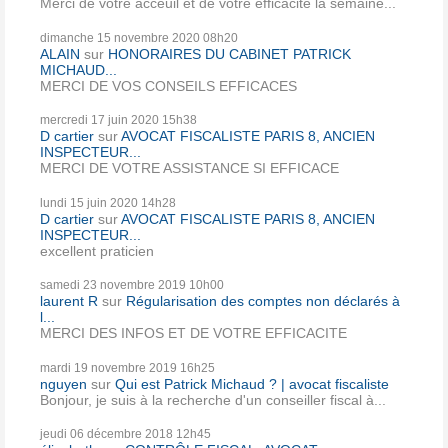
Merci de votre acceuil et de votre efficacité la semaine...
dimanche 15
novembre 2020
08h20
ALAIN
sur
HONORAIRES DU CABINET PATRICK
MICHAUD...
MERCI DE VOS CONSEILS EFFICACES
mercredi 17
juin 2020
15h38
D cartier
sur
AVOCAT FISCALISTE PARIS 8, ANCIEN
INSPECTEUR...
MERCI DE VOTRE ASSISTANCE SI EFFICACE
lundi 15
juin 2020
14h28
D cartier
sur
AVOCAT FISCALISTE PARIS 8, ANCIEN
INSPECTEUR...
excellent praticien
samedi 23
novembre 2019
10h00
laurent R
sur
Régularisation des comptes non déclarés à
l...
MERCI DES INFOS ET DE VOTRE EFFICACITE
mardi 19
novembre 2019
16h25
nguyen
sur
Qui est Patrick Michaud ? | avocat fiscaliste
Bonjour, je suis à la recherche d'un conseiller fiscal à...
jeudi 06
décembre 2018
12h45