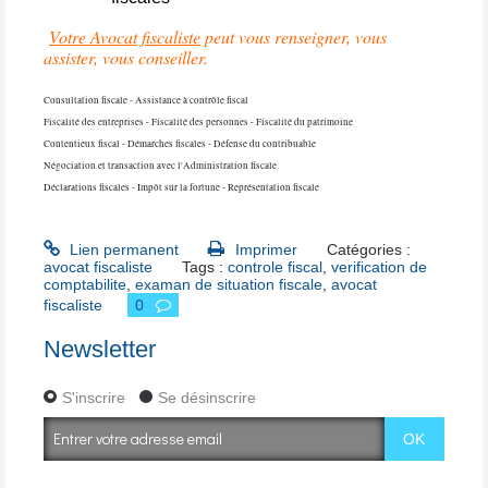
Votre Avocat fiscaliste
peut vous renseigner, vous
assister, vous conseiller.
Consultation fiscale - Assistance à contrôle fiscal
Fiscalité des entreprises - Fiscalité des personnes - Fiscalité du patrimoine
Contentieux fiscal - Démarches fiscales - Défense du contribuable
Négociation et transaction avec l'Administration fiscale
Déclarations fiscales - Impôt sur la fortune - Représentation fiscale
Lien permanent
Imprimer
Catégories :
avocat fiscaliste
Tags :
controle fiscal
,
verification de
comptabilite
,
examan de situation fiscale
,
avocat
fiscaliste
0
Newsletter
S'inscrire
Se désinscrire