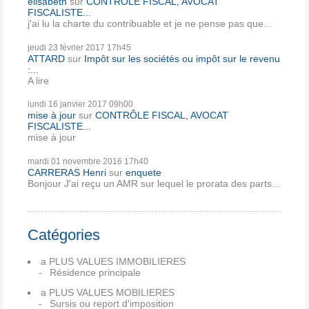
élisabeth
sur
CONTRÔLE FISCAL, AVOCAT
FISCALISTE...
j'ai lu la charte du contribuable et je ne pense pas que...
jeudi 23
février 2017
17h45
ATTARD
sur
Impôt sur les sociétés ou impôt sur le revenu
:...
A lire
lundi 16
janvier 2017
09h00
mise à jour
sur
CONTRÔLE FISCAL, AVOCAT
FISCALISTE...
mise à jour
mardi 01
novembre 2016
17h40
CARRERAS Henri
sur
enquete
Bonjour J'ai reçu un AMR sur lequel le prorata des parts...
Catégories
a PLUS VALUES IMMOBILIERES
Résidence principale
a PLUS VALUES MOBILIERES
Sursis ou report d'imposition