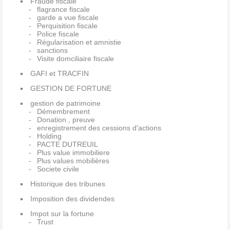
Fraude fiscale
flagrance fiscale
garde a vue fiscale
Perquisition fiscale
Police fiscale
Régularisation et amnistie
sanctions
Visite domciliaire fiscale
GAFI et TRACFIN
GESTION DE FORTUNE
gestion de patrimoine
Démembrement
Donation , preuve
enregistrement des cessions d'actions
Holding
PACTE DUTREUIL
Plus value immobiliere
Plus values mobilières
Societe civile
Historique des tribunes
Imposition des dividendes
Impot sur la fortune
Trust