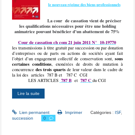
le nouveau régime des biens professionnels
La cour
de cassation vient de préciser
les qualifications nécessaires pour être une holding
animatrice pouvant bénéficier d’un abattement de 75%
Cour de cassation ch com 21 juin 2011 N°
10-19770
les transmissions à titre gratuit par succession ou par donation
d’entreprises ou de parts ou actions de sociétés ayant fait
sous
l’objet d’un engagement collectif de conservation sont,
certaines conditions
, exonérées de droits de mutation à
des trois quarts
concurrence
de leur valeur dans le cadre de
la loi des
articles
787 B et
787 C
CGI
787 B
787 C
LES ARTICLES
et
du CGI
Lire la suite
Lien permanent
Imprimer
Catégories :
ISF
,
succession
0