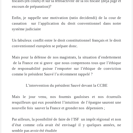
fiscales (en cours) et sur la rétroactivité de la loi fiscale (déjà jugé et
encours de préparation)?
Enfin, je rappelle une motivation (ratio decidendi) de la cour de
cassation
sur l’application du droit conventionnel dans notre
système judiciaire
Un fabuleux conflit entre le droit constitutionnel français et le droit
conventionnel européen se prépare donc.
Mais pour la défense de nos magistrats, la situation d’endettement
de la France est si grave
que nous comprenons tous que l’éthique
de responsabilité puisse l’emporter sur l’éthique de conviction
comme le président Sauvé l’a récemment rappelé ?
L’intervention du président Sauvé devant la CCBE
Mais le jour venu, nos fourmis gauloises et nos écureuils
resquilleurs qui eux possèdent l’intuition
de l’épargne sauront une
nouvelle fois
sauver la France et gronder nos
dépensiers ;
Par ailleurs, la possibilité de faire de l’ISF
un impôt régional et non
d’état comme cela avait été envisagé il y quelques années, ne
semble pas avoir été étudiée