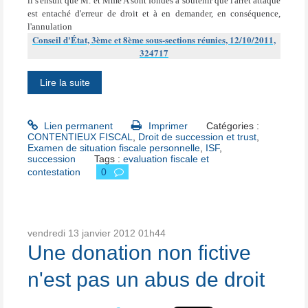
il s'ensuit que M. et Mme A sont fondés à soutenir que l'arrêt attaqué
est entaché d'erreur de droit et à en demander, en conséquence,
l'annulation
Conseil d'État, 3ème et 8ème sous-sections réunies, 12/10/2011,
324717
Lire la suite
Lien permanent
Imprimer
Catégories :
CONTENTIEUX FISCAL
,
Droit de succession et trust
,
Examen de situation fiscale personnelle
,
ISF
,
succession
Tags :
evaluation fiscale et
contestation
0
vendredi 13
janvier 2012
01h44
Une donation non fictive
n'est pas un abus de droit