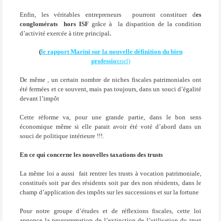
Enfin, les véritables entrepreneurs
pourront constituer d
es
conglomérats
hors ISF
grâce à
la disparition de la condition
d’activité exercée à titre principal
.
(
le rapport Marini sur la nouvelle définition du bien
professio
nnel)
De même , un certain nombre de niches fiscales patrimoniales ont
été fermées et ce souvent, mais pas toujours, dans un souci d’égalité
devant l’impôt
Cette réforme va, pour une grande partie, dans le bon sens
économique même si elle parait avoir été voté d’abord dans un
souci de politique intérieure !!!.
En ce qui concerne les nouvelles taxations des trusts
La même loi a aussi
fait rentrer les trusts à vocation patrimoniale,
constitués soit par des résidents soit par des non résidents, dans le
champ d’application des impôts sur les successions et sur la fortune
Pour notre groupe d’études et de réflexions fiscales, cette loi
annonce la programmation de l’extinction de l’utilisation du trust