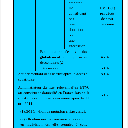
succession
Ne
DMTG(1)
constituant
par décès
pas
de droit
une
commun
donation
ou
une
succession
Part déterminée
« due
globalement
» à
plusieurs
45 %
descendants (2°
Autres cas
60 %
Actif demeurant dans le trust après le décès du
60 %
constituant
Administrateur du trust relevant d’un ETNC
ou constituant domicilié en France lors de la
60%
constitution du trust intervenue après le 11
mai 2011
(1)DMTG : droit de mutation à titre gratuit
(2)
attention
une transmission successorale
en indivision est elle soumise à cette