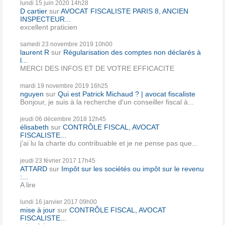
lundi 15
juin 2020
14h28
D cartier
sur
AVOCAT FISCALISTE PARIS 8, ANCIEN
INSPECTEUR...
excellent praticien
samedi 23
novembre 2019
10h00
laurent R
sur
Régularisation des comptes non déclarés à
l...
MERCI DES INFOS ET DE VOTRE EFFICACITE
mardi 19
novembre 2019
16h25
nguyen
sur
Qui est Patrick Michaud ? | avocat fiscaliste
Bonjour, je suis à la recherche d'un conseiller fiscal à...
jeudi 06
décembre 2018
12h45
élisabeth
sur
CONTRÔLE FISCAL, AVOCAT
FISCALISTE...
j'ai lu la charte du contribuable et je ne pense pas que...
jeudi 23
février 2017
17h45
ATTARD
sur
Impôt sur les sociétés ou impôt sur le revenu
:...
A lire
lundi 16
janvier 2017
09h00
mise à jour
sur
CONTRÔLE FISCAL, AVOCAT
FISCALISTE...