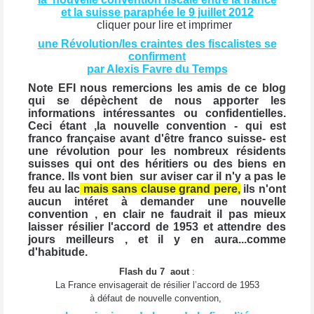
et la suisse par
aphée le 9 juillet 2012
cliquer pour lire et imprimer
une Révolution/les craintes des fiscalistes se
confirment
par
Alexis Favre
du Temps
Note EFI nous remercions les amis de ce blog
qui se dépèchent de nous apporter les
informations intéressantes ou confidentielles.
Ceci étant ,la nouvelle convention - qui est
franco française avant d'être franco suisse- est
une révolution pour les nombreux résidents
suisses qui ont des héritiers ou des biens en
france. Ils vont bien sur aviser car il n'y a pas le
feu au lac
mais sans clause grand pere,
ils n'ont
aucun intéret à demander une nouvelle
convention , en clair ne faudrait il pas mieux
laisser résilier l'accord de 1953 et attendre des
jours meilleurs , et il y en aura...comme
d'habitude.
Flash du 7
aout
:
La France envisagerait de résilier l’accord de 1953
à défaut de nouvelle convention,