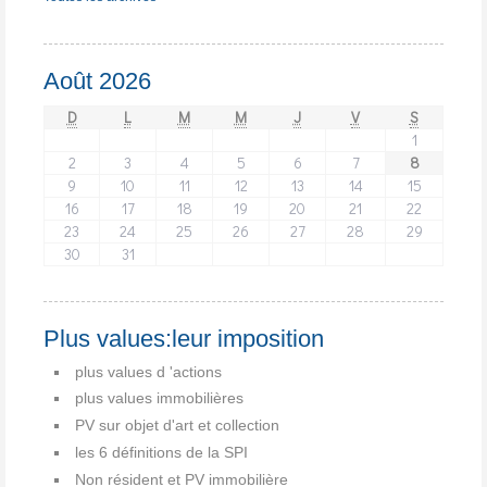
Août 2026
D
L
M
M
J
V
S
1
2
3
4
5
6
7
8
9
10
11
12
13
14
15
16
17
18
19
20
21
22
23
24
25
26
27
28
29
30
31
Plus values:leur imposition
plus values d 'actions
plus values immobilières
PV sur objet d'art et collection
les 6 définitions de la SPI
Non résident et PV immobilière