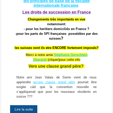
les principes de base de la fiscalité
internationale française
Les droits de succession en France
Changements très importants en vue
notamment:
- pour les heritiers domiciliés en France ?
-pour les parts de SPI françaises
possédées par des
?
suisses
les suisses vont ils etre ENCORE fortement imposés?
Merci à notre amie
Stéphanie Gerschtein
Gherardi
(cliquer)pour cette info
Vers une clause grand père?
Notre ami Jean Valais de Sierre vient de nous
apprendre
qu’une clause grand père
pourrait être
exigée càd que la convention nouvelle ne
s’appliquerait que pour les nouveaux résidents en
suisse ???
Lire la suite