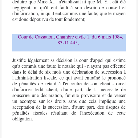
déduire que Mme X... n'établissait ni que M. Y... eût été
négligent, ni qu'il eût failli à son devoir de conseil et
d'information, ni qu'il eût commis une
faute
; que le moyen
est donc dépourvu de tout fondement;
Cour de Cassation, Chambre civile 1, du 6 mars 1984,
83-11.445,
Justifie légalement sa décision la cour d'appel qui estime
qu'a commis une
faute
le
notaire
qui - n'ayant pas effectué
dans le délai de six mois une
déclaration de succession
à
l'administration fiscale, ce qui avait entraîné le prononcé
de pénalités de retard à l'encontre de son client - omet
d'informer ledit client, d'une part, de la nécessité de
souscrire une déclaration, fût-elle provisoire et de verser
un acompte sur les droits sans que cela implique une
acceptation de la succession, d'autre part, des risques de
pénalités fiscales résultant de l'inexécution de cette
obligation.