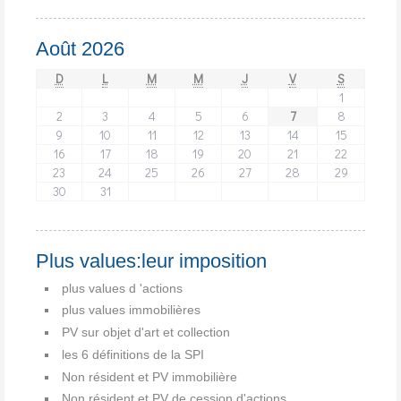
Août 2026
D
L
M
M
J
V
S
1
2
3
4
5
6
7
8
9
10
11
12
13
14
15
16
17
18
19
20
21
22
23
24
25
26
27
28
29
30
31
Plus values:leur imposition
plus values d 'actions
plus values immobilières
PV sur objet d'art et collection
les 6 définitions de la SPI
Non résident et PV immobilière
Non résident et PV de cession d'actions