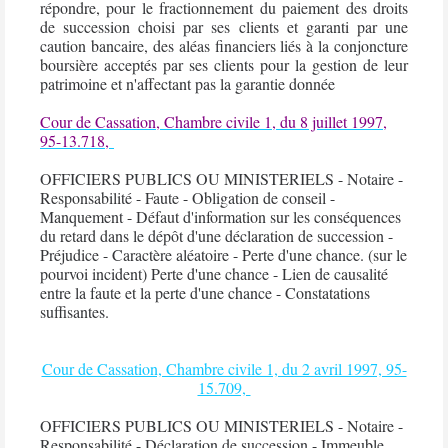
répondre, pour le fractionnement du paiement des droits
de succession choisi par ses clients et garanti par une
caution bancaire, des aléas financiers liés à la conjoncture
boursière acceptés par ses clients pour la gestion de leur
patrimoine et n'affectant pas la garantie donnée
Cour de Cassation, Chambre civile 1, du 8 juillet 1997,
95-13.718,
OFFICIERS PUBLICS OU MINISTERIELS -
Notaire
-
Responsabilité -
Faute
- Obligation de conseil -
Manquement - Défaut d'information sur les conséquences
du retard dans le dépôt d'une
déclaration de succession
-
Préjudice - Caractère aléatoire - Perte d'une chance. (sur le
pourvoi incident) Perte d'une chance - Lien de causalité
entre la
faute
et la perte d'une chance - Constatations
suffisantes.
Cour de Cassation, Chambre civile 1, du 2 avril 1997, 95-
15.709,
OFFICIERS PUBLICS OU MINISTERIELS -
Notaire
-
Responsabilité -
Déclaration de succession
- Immeuble