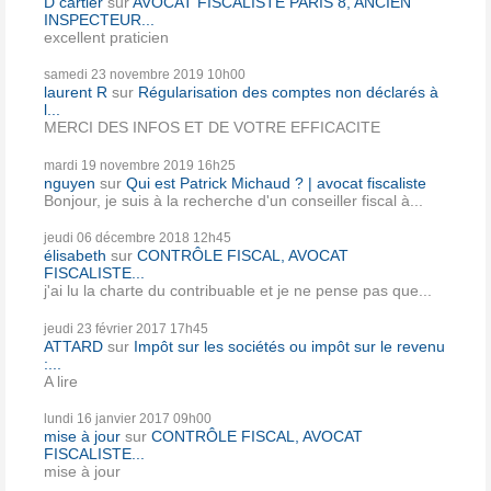
D cartier
sur
AVOCAT FISCALISTE PARIS 8, ANCIEN
INSPECTEUR...
excellent praticien
samedi 23
novembre 2019
10h00
laurent R
sur
Régularisation des comptes non déclarés à
l...
MERCI DES INFOS ET DE VOTRE EFFICACITE
mardi 19
novembre 2019
16h25
nguyen
sur
Qui est Patrick Michaud ? | avocat fiscaliste
Bonjour, je suis à la recherche d'un conseiller fiscal à...
jeudi 06
décembre 2018
12h45
élisabeth
sur
CONTRÔLE FISCAL, AVOCAT
FISCALISTE...
j'ai lu la charte du contribuable et je ne pense pas que...
jeudi 23
février 2017
17h45
ATTARD
sur
Impôt sur les sociétés ou impôt sur le revenu
:...
A lire
lundi 16
janvier 2017
09h00
mise à jour
sur
CONTRÔLE FISCAL, AVOCAT
FISCALISTE...
mise à jour