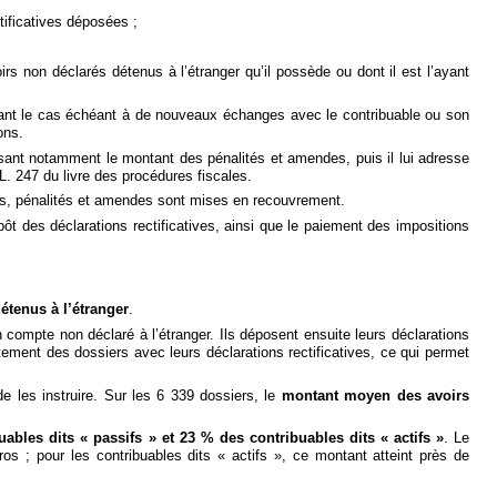
ctificatives déposées ;
oirs non déclarés détenus à l’étranger qu’il possède ou dont il est l’ayant
sant le cas échéant à de nouveaux échanges avec le contribuable ou son
ons.
isant notamment le montant des pénalités et amendes, puis il lui adresse
L. 247 du livre des procédures fiscales.
res, pénalités et amendes sont mises en recouvrement.
ôt des déclarations rectificatives, ainsi que le paiement des impositions
étenus à l’étranger
.
un compte non déclaré à l’étranger. Ils déposent ensuite leurs déclarations
ctement des dossiers avec leurs déclarations rectificatives, ce qui permet
e les instruire. Sur les 6 339 dossiers, le
montant moyen des avoirs
ables dits « passifs » et 23 % des contribuables dits « actifs »
. Le
ros ; pour les contribuables dits « actifs », ce montant atteint près de