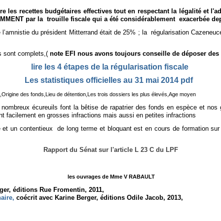
e les recettes budgétaires effectives tout en respectant la légalité et l
MMENT par la trouille fiscale qui a été considérablement exacerbée dep
 l’amnistie du président Mitterrand était de 25% ; la régularisation Cazene
s sont complets
,(
note EFI nous avons toujours conseille de déposer des
lire les 4 étapes de la régularisation fiscale
Les statistiques officielles au 31 mai 2014 pdf
,
Origine des fonds,
Lieu de détention,
Les trois dossiers les plus élevés,
Age moyen
 nombreux écureuils font la bêtise de rapatrier des fonds en espèce et nos
 facilement en grosses infractions mais aussi en petites infractions
 et un contentieux de long terme et bloquant est en cours de formation sur l’
Rapport du Sénat sur l'article L 23 C du LPF
les ouvrages de Mme V RABAULT
ger, éditions Rue Fromentin, 2011,
naire,
coécrit avec Karine Berger, éditions Odile Jacob, 2013,