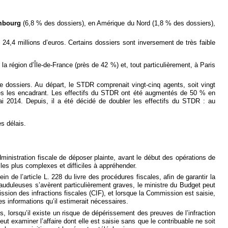
mbourg
(6,8 % des dossiers), en Amérique du Nord (1,8 % des dossiers),
 24,4 millions d’euros. Certains dossiers sont inversement de très faible
 région d’Île-de-France (près de 42 %) et, tout particulièrement, à Paris
de dossiers. Au départ, le STDR comprenait vingt-cinq agents, soit vingt
bles les encadrant. Les effectifs du STDR ont été augmentés de 50 % en
i 2014. Depuis, il a été décidé de doubler les effectifs du STDR : au
s délais.
dministration fiscale de déposer plainte, avant le début des opérations de
 les plus complexes et difficiles à appréhender.
n de l’article L. 228 du livre des procédures fiscales, afin de garantir la
rauduleuses s’avèrent particulièrement graves, le ministre du Budget peut
ission des infractions fiscales (CIF), et lorsque la Commission est saisie,
 les informations qu’il estimerait nécessaires.
s, lorsqu’il existe un risque de dépérissement des preuves de l’infraction
 examiner l’affaire dont elle est saisie sans que le contribuable ne soit