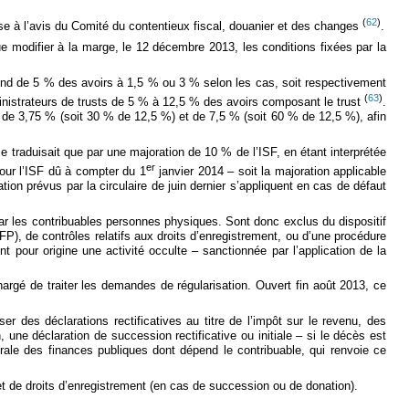
(
62
)
ise à l’avis du Comité du contentieux fiscal, douanier et des changes
.
nue modifier à la marge, le 12 décembre 2013, les conditions fixées par la
ond de 5 % des avoirs à 1,5 % ou 3 % selon les cas, soit respectivement
(
63
)
nistrateurs de trusts de 5 % à 12,5 % des avoirs composant le trust
.
 de 3,75 % (soit 30 % de 12,5 %) et de 7,5 % (soit 60 % de 12,5 %), afin
 se traduisait que par une majoration de 10 % de l’ISF, en étant interprétée
er
 pour l’ISF dû à compter du 1
janvier 2014 – soit la majoration applicable
tion prévus par la circulaire de juin dernier s’appliquent en cas de défaut
par les contribuables personnes physiques. Sont donc exclus du dispositif
FP), de contrôles relatifs aux droits d’enregistrement, ou d’une procédure
t pour origine une activité occulte – sanctionnée par l’application de la
hargé de traiter les demandes de régularisation. Ouvert fin août 2013, ce
r des déclarations rectificatives au titre de l’impôt sur le revenu, des
n, une déclaration de succession rectificative ou initiale – si le décès est
rale des finances publiques dont dépend le contribuable, qui renvoie ce
et de droits d’enregistrement (en cas de succession ou de donation).