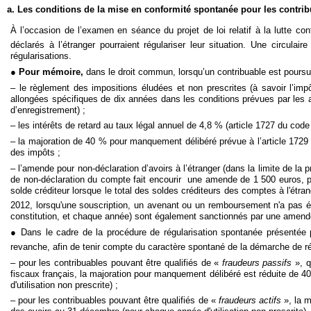
a. Les conditions de la mise en conformité spontanée pour les contri
À l’occasion de l’examen en séance du projet de loi relatif à la lutte co
déclarés à l’étranger pourraient régulariser leur situation. Une circulai
régularisations.
●
Pour mémoire,
dans le droit commun, lorsqu’un contribuable est poursuivi
– le règlement des impositions éludées et non prescrites (à savoir l’impô
allongées spécifiques de dix années dans les conditions prévues par les art
d’enregistrement) ;
– les intérêts de retard au taux légal annuel de 4,8 % (article 1727 du code
– la majoration de 40 % pour manquement délibéré prévue à l’article 1729 
des impôts ;
– l’amende pour non-déclaration d’avoirs à l’étranger (dans la limite de la 
de non-déclaration du compte fait encourir une amende de 1 500 euros, po
solde créditeur lorsque le total des soldes créditeurs des comptes à l'étr
2012, lorsqu'une souscription, un avenant ou un remboursement n'a pas 
constitution, et chaque année) sont également sanctionnés par une amende
● Dans le cadre de la procédure de régularisation spontanée présentée pa
revanche, afin de tenir compte du caractère spontané de la démarche de ré
– pour les contribuables pouvant être qualifiés de «
fraudeurs passifs
», q
fiscaux français, la majoration pour manquement délibéré est réduite de
d'utilisation non prescrite) ;
– pour les contribuables pouvant être qualifiés de «
fraudeurs actifs
», la m