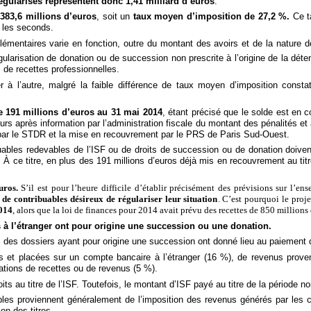
régularisés représentent donc 1,41 milliard d’euros
.
 383,6 millions d’euros
, soit un
taux moyen d’imposition de 27,2 %.
Ce t
r les seconds.
plémentaires varie en fonction, outre du montant des avoirs et de la nature 
gularisation de donation ou de succession non prescrite à l’origine de la déten
s de recettes professionnelles.
r à l’autre, malgré la faible différence de taux moyen d’imposition const
191 millions d’euros au 31 mai 2014
, étant précisé que le solde est en 
jours après information par l’administration fiscale du montant des pénalités 
rs par le STDR et la mise en recouvrement par le PRS de Paris Sud-Ouest.
uables redevables de l’ISF ou de droits de succession ou de donation doiven
. À ce titre, en plus des 191 millions d’euros déjà mis en recouvrement au titr
uros.
S’il est pour l’heure difficile d’établir précisément des prévisions sur l’en
 de contribuables désireux de régulariser leur situation
. C’est pourquoi le proje
2014
, alors que la loi de finances pour 2014 avait prévu des recettes de 850 millions d
 à l’étranger ont pour origine une succession ou une donation.
% des dossiers ayant pour origine une succession ont donné lieu au paiement d
et placées sur un compte bancaire à l’étranger (16 %), de revenus provenan
rations de recettes ou de revenus (5 %).
its au titre de l’ISF. Toutefois, le montant d’ISF payé au titre de la période no
les proviennent généralement de l’imposition des revenus générés par les c
on des titres.