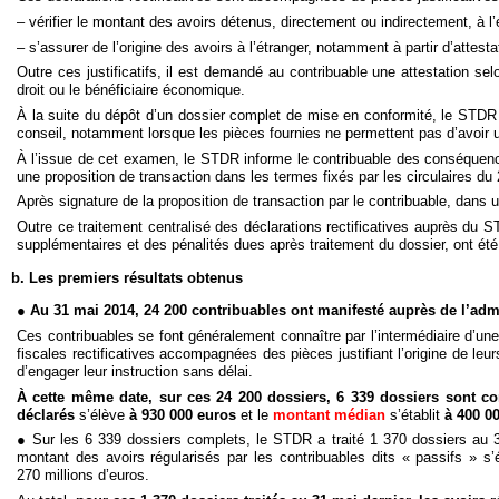
– vérifier le montant des avoirs détenus, directement ou indirectement, à l’é
– s’assurer de l’origine des avoirs à l’étranger, notamment à partir d’attest
Outre ces justificatifs, il est demandé au contribuable une attestation selo
droit ou le bénéficiaire économique.
À la suite du dépôt d’un dossier complet de mise en conformité, le STDR
conseil, notamment lorsque les pièces fournies ne permettent pas d’avoir un
À l’issue de cet examen, le STDR informe le contribuable des conséquences
une proposition de transaction dans les termes fixés par les circulaires du
Après signature de la proposition de transaction par le contribuable, dan
Outre ce traitement centralisé des déclarations rectificatives auprès du S
supplémentaires et des pénalités dues après traitement du dossier, ont ét
b. Les premiers résultats obtenus
●
Au 31 mai 2014, 24 200 contribuables ont manifesté auprès de l’admin
Ces contribuables se font généralement connaître par l’intermédiaire d’une l
fiscales rectificatives accompagnées des pièces justifiant l’origine de leu
d’engager leur instruction sans délai.
À cette même date, sur ces 24 200 dossiers, 6 339 dossiers sont c
déclarés
s’élève
à 930 000 euros
et le
montant médian
s’établit
à 400 0
● Sur les 6 339 dossiers complets, le STDR a traité 1 370 dossiers au 3
montant des avoirs régularisés par les contribuables dits « passifs » s’
270 millions d’euros.