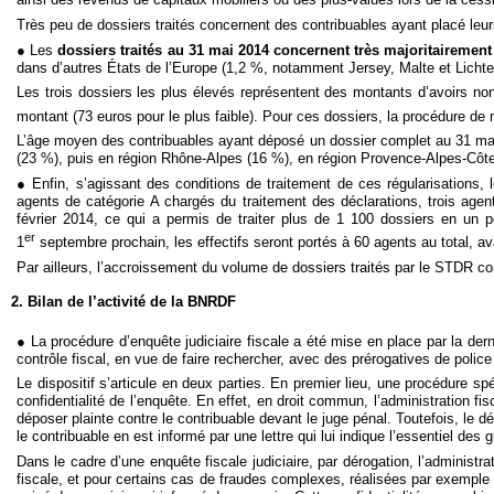
Très peu de dossiers traités concernent des contribuables ayant placé leur
● Les
dossiers traités au 31 mai 2014 concernent très majoritairemen
dans d’autres États de l’Europe (1,2 %, notamment Jersey, Malte et Lichte
Les trois dossiers les plus élevés représentent des montants d’avoirs non 
montant (73 euros pour le plus faible). Pour ces dossiers, la procédure de
L’âge moyen des contribuables ayant déposé un dossier complet au 31 mai 2
(23 %), puis en région Rhône-Alpes (16 %), en région Provence-Alpes-Côte 
● Enfin, s’agissant des conditions de traitement de ces régularisations, 
agents de catégorie A chargés du traitement des déclarations, trois age
février 2014, ce qui a permis de traiter plus de 1 100 dossiers en un
er
1
septembre prochain, les effectifs seront portés à 60 agents au total, ava
Par ailleurs, l’accroissement du volume de dossiers traités par le STDR c
2. Bilan de l’activité de la BNRDF
● La procédure d’enquête judiciaire fiscale a été mise en place par la dern
contrôle fiscal, en vue de faire rechercher, avec des prérogatives de police
Le dispositif s’articule en deux parties. En premier lieu, une procédure spé
confidentialité de l’enquête. En effet, en droit commun, l’administration fi
déposer plainte contre le contribuable devant le juge pénal. Toutefois, le d
le contribuable en est informé par une lettre qui lui indique l’essentiel des g
Dans le cadre d’une enquête fiscale judiciaire, par dérogation, l’administr
fiscale, et pour certains cas de fraudes complexes, réalisées par exemple 