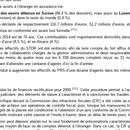
s avoirs à l’étranger en assurance-vie.
t des avoirs détenus en Suisse
(89,3 % des dossiers), mais aussi au
Luxe
nstein) et dans le reste du monde (0,9 %).
déclarés de respectivement 116,7 millions d’euros, 51,2 millions d’euros, et
(
65
)
 mise en conformité est avant tout formelle
.
014 est de 70 ans. Ces contribuables sont majoritairement domiciliés dans la
d’azur (8,5 %), et en Alsace (4 %).
les effectifs du STDR ont été renforcés afin de tenir compte du fort afflux 
nts de collaboration chargés de la gestion administrative et deux responsa
 peu moins de quatre mois sur les 6 339 dossiers complets reçus au 31 ma
nt d’atteindre une centaine d’agents d’ici la fin d’année.
onduit à augmenter les effectifs du PRS d’une dizaine d’agents dans les même
(
66
)
ière loi de finances rectificative pour 2009
. Cette procédure permet à l’a
 judiciaire, des éléments de nature à caractériser et à sanctionner les fraudes
cifique devant la Commission des infractions fiscales (CIF) a été créée au sei
scale achève ses opérations de contrôle fiscal, puis, lorsque les man
œ
uvres f
épôt de la plainte est conditionné à l’obtention d’un avis conforme de la Comm
riefs motivant cette saisine et l’invite à fournir, dans un délai de trente jours,
ation peut déposer plainte sur le seul fondement de présomptions caractérisée
au moyen de faux ou de comptes détenus à l’étranger. Dans ce cas, la CIF peut