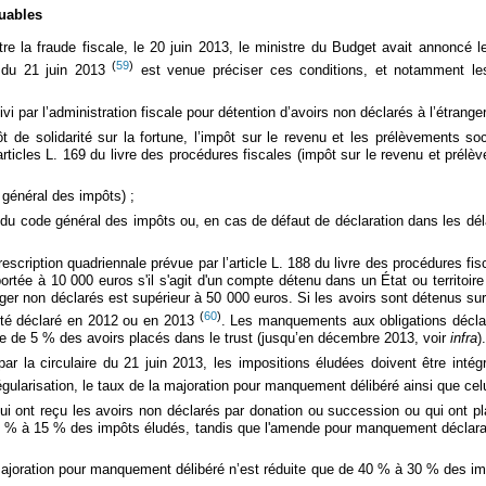
buables
ntre la fraude fiscale, le 20 juin 2013, le ministre du Budget avait annoncé
(
59
)
re du 21 juin 2013
est venue préciser ces conditions, et notamment les
 par l’administration fiscale pour détention d’avoirs non déclarés à l’étranger,
t de solidarité sur la fortune, l’impôt sur le revenu et les prélèvements s
icles L. 169 du livre des procédures fiscales (impôt sur le revenu et prélève
 général des impôts) ;
du code général des impôts ou, en cas de défaut de déclaration dans les déla
prescription quadriennale prévue par l’article L. 188 du livre des procédures 
rtée à 10 000 euros s'il s'agit d'un compte détenu dans un État ou territoi
anger non déclarés est supérieur à 50 000 euros. Si les avoirs sont détenus s
(
60
)
été déclaré en 2012 ou en 2013
. Les manquements aux obligations déclar
 de 5 % des avoirs placés dans le trust (jusqu’en décembre 2013, voir
infra
).
r la circulaire du 21 juin 2013, les impositions éludées doivent être inté
gularisation, le taux de la majoration pour manquement délibéré ainsi que ce
ui ont reçu les avoirs non déclarés par donation ou succession ou qui ont pla
 40 % à 15 % des impôts éludés, tandis que l'amende pour manquement déclar
ajoration pour manquement délibéré n’est réduite que de 40 % à 30 % des im