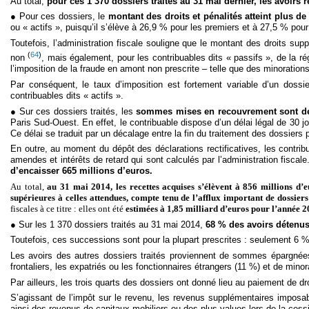
Au total,
pour ces 1 370 dossiers traités au 31 mai dernier,
les avoirs 
● Pour ces dossiers, le
montant des droits et pénalités atteint plus de
ou « actifs », puisqu’il s’élève à 26,9 % pour les premiers et à 27,5 % pou
Toutefois, l’administration fiscale souligne que le montant des droits sup
(
64
)
non
, mais également, pour les contribuables dits « passifs », de la ré
l’imposition de la fraude en amont non prescrite – telle que des minoration
Par conséquent, le taux d’imposition est fortement variable d’un dossie
contribuables dits « actifs ».
● Sur ces dossiers traités, les
sommes mises en recouvrement sont de 
Paris Sud-Ouest. En effet, le contribuable dispose d’un délai légal de 30 
Ce délai se traduit par un décalage entre la fin du traitement des dossie
En outre, au moment du dépôt des déclarations rectificatives, les contrib
amendes et intérêts de retard qui sont calculés par l’administration fiscale
d’encaisser 665 millions d’euros.
Au total,
au 31 mai 2014, les recettes acquises s’élèvent à 856 millions d’e
supérieures à celles attendues, compte tenu de l’afflux important de dossiers
fiscales à ce titre : elles ont été
estimées à 1,85 milliard d’euros pour l’année 
● Sur les 1 370 dossiers traités au 31 mai 2014,
68 % des avoirs détenus
Toutefois, ces successions sont pour la plupart prescrites : seulement 6 
Les avoirs des autres dossiers traités proviennent de sommes épargnées 
frontaliers, les expatriés ou les fonctionnaires étrangers (11 %) et de mino
Par ailleurs, les trois quarts des dossiers ont donné lieu au paiement de dro
S’agissant de l’impôt sur le revenu, les revenus supplémentaires imposab
ainsi des revenus de capitaux mobiliers ou des plus-values lors de la cessi