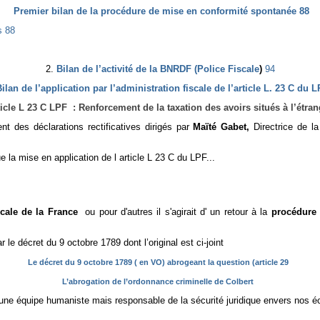
Premier bilan de la procédure de mise en conformité spontanée
88
s
88
2.
Bilan de l’activité de la BNRDF (Police Fiscale
)
94
Bilan de l’application par l’administration fiscale de l’article L. 23 C du 
ticle L 23 C LPF : Renforcement de la taxation des avoirs situés à l’étran
nt des déclarations rectificatives dirigés par
Maïté Gabet,
Directrice de 
ue
la mise en application de l article L 23 C du LPF...
scale de la France
ou pour d'autres il s'agirait d' un retour à la
procédure 
 le décret du 9 octobre 1789 dont l’original est ci-joint
Le décret du 9 octobre 1789 ( en VO) abrogeant la question (article 29
L’abrogation de l’ordonnance criminelle de Colbert
une équipe humaniste mais responsable de la sécurité juridique envers nos éc