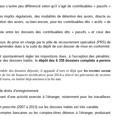
aux s’avère peu différencié selon qu’il s’agit de contribuables « passifs »
des impôts régularisés, des modalités de détention des avoirs, directe ou
tion des avoirs, ou bien encore, pour les contribuables dits « actifs » de
atée entre les dossiers des contribuables dits « passifs » et ceux des
cours de prise en charge par le pôle de recouvrement spécialisé (PRS) de
et amendes dues à la suite du dépôt de son dossier de mise en conformité.
t spontanément régler les impositions dues, à l’exception des pénalités,
e des dossiers traités, le
dépôt des 6 339 dossiers complets a permis
semble des dossiers déposés, il apparaît d’ores et déjà que
les recettes seront
t de loi de finances rectificative pour 2014 a relevé les prévisions de recettes
’euros, en réalité déjà atteintes à la fin mai.
e droits d’enregistrement.
t d’une activité exercée à l’étranger, notamment pour les travailleurs
n prescrite (2007 à 2013) sur les dossiers traités est très variable.
omptes bancaires ou les comptes-titres détenus à l’étranger, produisant