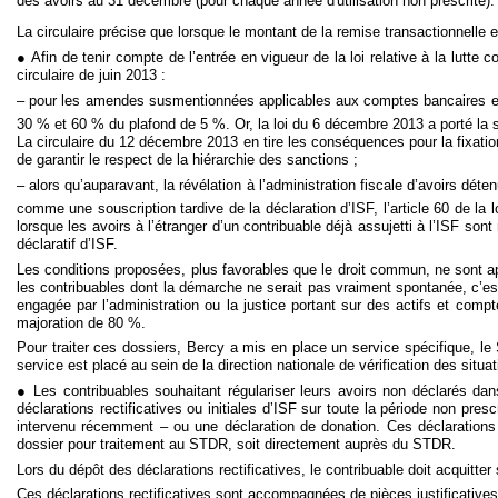
des avoirs au 31 décembre (pour chaque année d'utilisation non prescrite).
La circulaire précise que lorsque le montant de la remise transactionnelle 
● Afin de tenir compte de l’entrée en vigueur de la loi relative à la lutte
circulaire de juin 2013 :
– pour les amendes susmentionnées applicables aux comptes bancaires et a
30 % et 60 % du plafond de 5 %. Or, la loi du 6 décembre 2013 a porté la
La circulaire du 12 décembre 2013 en tire les conséquences pour la fixati
de garantir le respect de la hiérarchie des sanctions ;
– alors qu’auparavant, la révélation à l’administration fiscale d’avoirs déte
comme une souscription tardive de la déclaration d’ISF, l’article 60 de la l
lorsque les avoirs à l’étranger d’un contribuable déjà assujetti à l’ISF son
déclaratif d’ISF.
Les conditions proposées, plus favorables que le droit commun, ne sont ap
les contribuables dont la démarche ne serait pas vraiment spontanée, c’est-
engagée par l’administration ou la justice portant sur des actifs et compt
majoration de 80 %.
Pour traiter ces dossiers, Bercy a mis en place un service spécifique, le
service est placé au sein de la direction nationale de vérification des situ
● Les contribuables souhaitant régulariser leurs avoirs non déclarés dan
déclarations rectificatives ou initiales d’ISF sur toute la période non presc
intervenu récemment – ou une déclaration de donation. Ces déclarations 
dossier pour traitement au STDR, soit directement auprès du STDR.
Lors du dépôt des déclarations rectificatives, le contribuable doit acquit
Ces déclarations rectificatives sont accompagnées de pièces justificativ