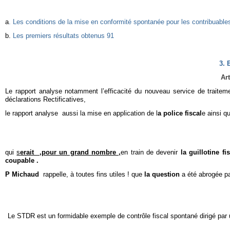
a
. Les conditions de la mise en conformité spontanée pour les contribuable
b.
Les premiers résultats obtenus
91
3. 
Ar
Le rapport analyse notamment l’efficacité du nouveau service de traiteme
déclarations Rectificatives,
le rapport analyse aussi la mise en application de l
a police fiscal
e ainsi q
qui
s
erait ,pour un grand nombre ,
en train de devenir
la guillotine fi
coupable .
P Michaud
rappelle, à toutes fins utiles ! que
la question
a été abrogée par
Le STDR est un formidable exemple de contrôle fiscal spontané dirigé par 