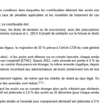
 les conditions dans lesquelles les contribuables détenant des avoirs non
 taux de pénalités applicables et les modalités de traitement de ces
 ce contribuable doit :
ociaux, les droits de donation ou de succession), avec des prescriptions
ments sociaux) et L. 181-0 A (impôt de solidarité sur la fortune et droits
is légaux, la majoration de 10 % prévue à l’article 1728 du code général
fiscales) : si les avoirs sont détenus sur un compte bancaire, chaque année
re non coopératif (ETNC). Depuis 2012, cette amende est portée à 5 % du
ur un contrat d'assurance-vie étranger, la même amende s'applique, depuis
atives incombant aux administrateurs de trusts (notamment lors de leur
gralement réglées, de même que les intérêts de retard au taux légal. En
(
61
)
lui des amendes sont réduits
:
cé les avoirs sur un compte étranger alors qu'ils n'étaient pas résidents
atif est plafonnée à 1,5 % des avoirs au 31 décembre (pour chaque année
pôts éludés et l'amende pour manquement déclaratif est plafonnée à 3 %