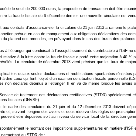
excède le seuil de 200 000 euros, la proposition de transaction doit être soum
 contre la fraude fiscale du 6 décembre dernier, une nouvelle circulaire est ve
ux contrats d’assurance-vie, la circulaire du 21 juin 2013 a ramené le plaf
 sanction prévue en cas de manquement aux obligations déclaratives des admi
on du plafond des amendes, en prévoyant dans le cas des trusts des plafonds
nus à l’étranger qui conduisait à l’assujettissement du contribuable à l’ISF ne
oi relative à la lutte contre la fraude fiscale a porté cette majoration à 40 %
t révélés. La circulaire de décembre 2013 vient préciser que les taux de majora
plicables qu’aux seules déclarations et rectifications spontanées réalisées 
à-dire ceux qui font l’objet d’un examen de situation fiscale personnelle (ES
es non déclarés détenus à l’étranger. Il en va de même lorsque les avoirs on
 Service de traitement des déclarations rectificatives (STDR) spécialement c
ations fiscales (DNVSF).
s le cadre des circulaires du 21 juin et du 12 décembre 2013 doivent dépose
rite et, suivant l’origine des avoirs et sous réserve des règles de prescriptio
peuvent être déposées soit au niveau du service local de la direction géné
ter spontanément le montant des impositions supplémentaires en matière d’ISF 
es permettant au STDR de :