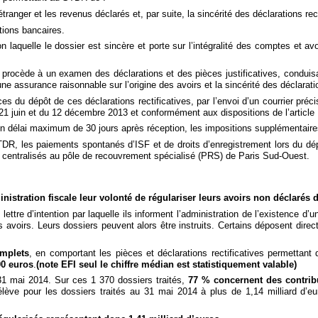
tranger et les revenus déclarés et, par suite, la sincérité des déclarations re
ations bancaires.
n laquelle le dossier est sincère et porte sur l’intégralité des comptes et av
 procède à un examen des déclarations et des pièces justificatives, condui
e assurance raisonnable sur l’origine des avoirs et la sincérité des déclarati
 du dépôt de ces déclarations rectificatives, par l’envoi d’un courrier préc
 21 juin et du 12 décembre 2013 et conformément aux dispositions de l’article 
s un délai maximum de 30 jours après réception, les impositions supplémentai
TDR, les paiements spontanés d’ISF et de droits d’enregistrement lors du dép
é centralisés au pôle de recouvrement spécialisé (PRS) de Paris Sud-Ouest.
istration fiscale leur volonté de régulariser leurs avoirs non déclarés d
ettre d’intention par laquelle ils informent l’administration de l’existence d’
rs avoirs. Leurs dossiers peuvent alors être instruits. Certains déposent dire
omplets
, en comportant les pièces et déclarations rectificatives permettant d
00 euros
.
(note EFI seul le chiffre médian est statistiquement valable)
1 mai 2014. Sur ces 1 370 dossiers traités,
77 % concernent des contribu
élève pour les dossiers traités au 31 mai 2014 à plus de 1,14 milliard d’eu