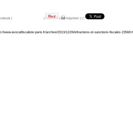
cebook
|
|
|
Imprimer
|
|
|
p://www.avocatfiscaliste-paris.fr/archive/2013/12/26/infractions-et-sanctions-fiscales-23568.