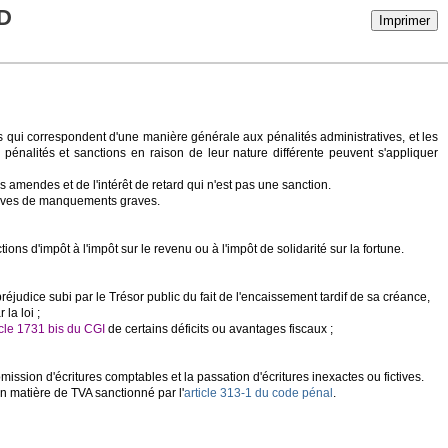
D
Imprimer
les qui correspondent d'une manière générale aux pénalités administratives, et les
es pénalités et sanctions en raison de leur nature différente peuvent s'appliquer
 amendes et de l'intérêt de retard qui n'est pas une sanction.
utives de manquements graves.
ns d'impôt à l'impôt sur le revenu ou à l'impôt de solidarité sur la fortune.
judice subi par le Trésor public du fait de l'encaissement tardif de sa créance,
la loi ;
icle 1731 bis du CGI
de certains déficits ou avantages fiscaux ;
omission d'écritures comptables et la passation d'écritures inexactes ou fictives.
n matière de TVA sanctionné par l'
article 313-1 du code pénal
.