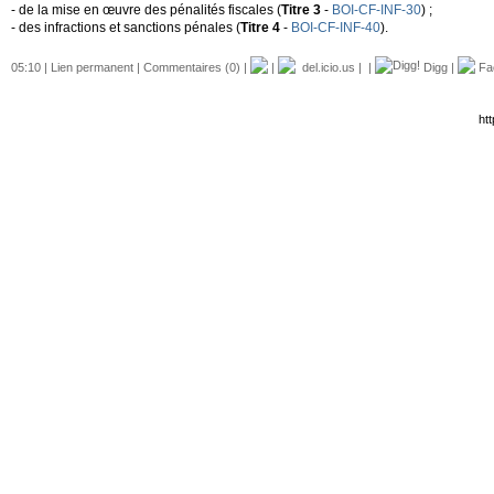
- de la mise en œuvre des pénalités fiscales (
Titre 3
-
BOI-CF-INF-30
) ;
- des infractions et sanctions pénales (
Titre 4
-
BOI-CF-INF-40
).
05:10 |
Lien permanent
|
Commentaires (0)
|
|
del.icio.us
|
|
Digg
|
Fa
htt