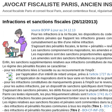
,AVOCAT FISCALISTE PARIS, ANCIEN I
Avocat fiscaliste Paris et conseil fiscal Paris, avocat contentieux fiscal, régularisat
Infractions et sanctions fiscales
(26/12/2013)
source BOFIP à jour au 24.12.13
Pour les infractions à la loi fiscale, les dispositions du c
sanctions pénales qui frappent les infractions graves const
cumulativement au titre d'une même infraction.
S'agissant des pénalités fiscales, le terme « pénalités » re
Les sanctions comprennent les majorations, les amendes et,
Les majorations sont des sanctions proportionnelles appliqu
Les amendes sont des sanctions forfaitaires ou proportionne
Enfin, les sanctions supplémentaires relatives aux infractions constitutives de ma
Le régime des pénalités fiscales se caractérise :
- pour les infractions liées à l'assiette ou au recouvrement de l'impôt :
par l'application d'un intérêt de retard unique, prévu à
l'article 1727 du
et l'application de majorations dont le taux varie en fonction de la gravit
- pour les infractions constitutives de manquements graves à l'impôt sur le revenu 
- pour les autres infractions, par un dispositif de sanctions spécifiques dont l'impo
S'agissant des sanctions pénales, les délits fiscaux sont pour la plupart définis p
Parmi ces textes répressifs, les plus fréquemment utilisés sont l
'article 1741 du C
Certaines infractions fiscales peuvent également tomber sous le coup des dispos
Les règles relatives aux sanctions fiscales et pénales sont commentées dans la pré
- des infractions et pénalités fiscales communes à tous les impôts (
Titre 1
-
BOI-C
- des infractions et pénalités fiscales particulières (
Titre 2
-
BOI-CF-INF-20
) ;