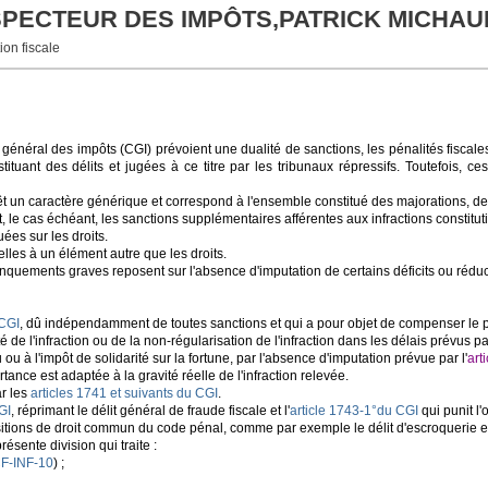
NSPECTEUR DES IMPÔTS,PATRICK MICHAU
ion fiscale
ode général des impôts (CGI) prévoient une dualité de sanctions, les pénalités fisca
ituant des délits et jugées à ce titre par les tribunaux répressifs. Toutefois, c
vêt un caractère générique et correspond à l'ensemble constitué des majorations, des
 le cas échéant, les sanctions supplémentaires afférentes aux infractions constit
ées sur les droits.
lles à un élément autre que les droits.
nquements graves reposent sur l'absence d'imputation de certains déficits ou réductio
 CGI
, dû indépendamment de toutes sanctions et qui a pour objet de compenser le pré
é de l'infraction ou de la non-régularisation de l'infraction dans les délais prévus par 
ou à l'impôt de solidarité sur la fortune, par l'absence d'imputation prévue par l'
art
rtance est adaptée à la gravité réelle de l'infraction relevée.
ar les
articles 1741 et suivants du CGI
.
GI
, réprimant le délit général de fraude fiscale et l'
article 1743-1°du CGI
qui punit l'
itions de droit commun du code pénal, comme par exemple le délit d'escroquerie e
sente division qui traite :
F-INF-10
) ;