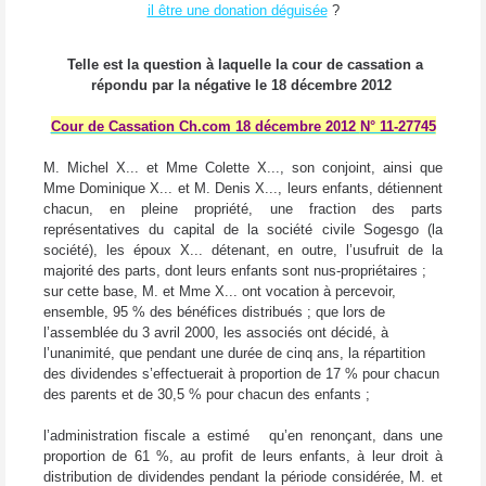
il être une donation déguisée
?
Telle est la question à laquelle la cour de cassation a
répondu par la négative le 18 décembre 2012
Cour de Cassation Ch.com 18 décembre 2012
N° 11-27745
M. Michel X... et Mme Colette X..., son conjoint, ainsi que
Mme Dominique X... et M. Denis X..., leurs enfants, détiennent
chacun, en pleine propriété, une fraction des parts
représentatives du capital de la société civile Sogesgo (la
société), les époux X... détenant, en outre, l’usufruit de la
majorité des parts, dont leurs enfants sont nus-propriétaires ;
sur cette base, M. et Mme X... ont vocation à percevoir,
ensemble, 95 % des bénéfices distribués ; que lors de
l’assemblée du 3 avril 2000, les associés ont décidé, à
l’unanimité, que pendant une durée de cinq ans, la répartition
des dividendes s’effectuerait à proportion de 17 % pour chacun
des parents et de 30,5 % pour chacun des enfants ;
l’administration fiscale a estimé
qu’en renonçant, dans une
proportion de 61 %, au profit de leurs enfants, à leur droit à
distribution de dividendes pendant la période considérée, M. et