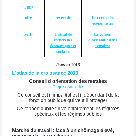
la BDF
ofce
rexecode
Le cercle des
économistes
xerfi
Institut de
Le conseil
recherches
d'orientation des
économiques et
retraites
sociales
Janvier 2013
L'atlas de la croissance 2013
Conseil d orientation des retraites
Cliquer pour lire
Ce conseil est il impartial est il dépendant de la
fonction publique qui veut il protéger
Ce rapport oublie t il volontairement les régimes
spéciaux et les régimes publics
Marché du travail : face à un chômage élevé,
mieux cibler les politiques