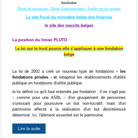
fondation
Droits de succession - Droits d'enregistrement - Impôts sur les revenus
Le site fiscal du ministère belge des finances
le site des rescrits belges
La position du limier PLUTO
L
a loi sur le trust pourra elle s’appliquer à une fondation
belge
La loi de 2002 a créé un nouveau type de fondations
– les
fondations privées - e
t rebaptisé les établissements d'utilité
publique en fondations d'utilité publique.
la loi définit ce qu'il faut entendre par fondation : il ne s'agit pas
– comme pour une ASBL – d'un groupement de personnes
s'unissant pour poursuivre un but non-lucratif, mais d'un
patrimoine affecté à la réalisation d'un but désintéressé
déterminé. Ici, l'élément essentiel est le patrimoine.
Lire la suite