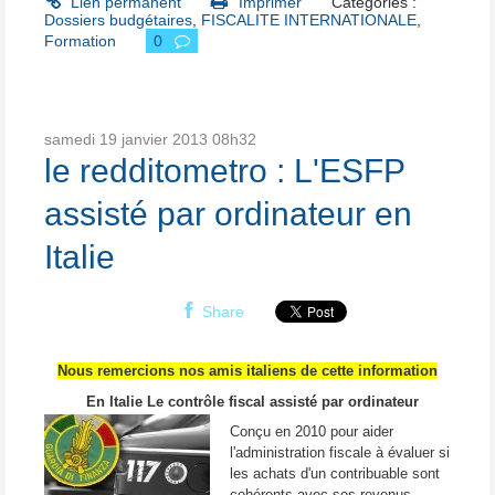
Lien permanent
Imprimer
Catégories :
Dossiers budgétaires
,
FISCALITE INTERNATIONALE
,
Formation
0
samedi 19
janvier 2013
08h32
le redditometro : L'ESFP
assisté par ordinateur en
Italie
Share
Nous remercions nos amis italiens de cette information
En Italie Le contrôle fiscal assisté par ordinateur
Conçu en 2010 pour aider
l'administration fiscale à évaluer si
les achats d'un contribuable sont
cohérents avec ses revenus