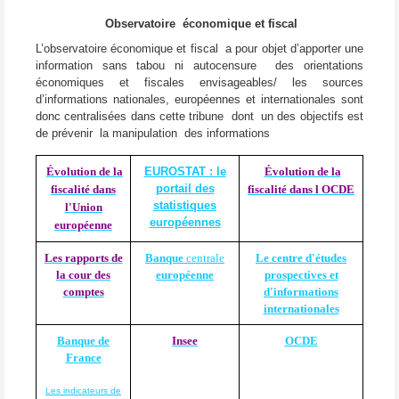
Observatoire économique et fiscal
L’observatoire économique et fiscal a pour objet d’apporter une
information sans tabou ni autocensure des orientations
économiques et fiscales envisageables/ les sources
d’informations nationales, européennes et internationales sont
donc centralisées dans cette tribune dont un des objectifs est
de prévenir la manipulation des informations
Évolution de la
EUROSTAT : le
Évolution de la
portail des
fiscalité dans
fiscalité dans l OCDE
statistiques
l'Union
européennes
européenne
Les rapports de
Banque
centrale
Le centre d'études
la cour des
européenne
prospectives et
comptes
d'informations
internationales
Banque de
Insee
OCDE
France
Les indicateurs de