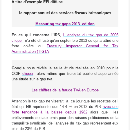
A titre d’exemple EFI diffuse
le rapport annuel des services fiscaux britanniques
Measuring tax gaps 2013
edition
En ce qui concerne l’IRS
,
l ‘analyse du tax gap de 2006
cliquer
n’a été diffusé qu’en septembre 2013 ce qui a attiré une
forte colère du
Treasury Inspector General for Tax
Administration (TIGTA
Google
nous révèle la seule étude réalisée en 2010 pour la
CCIP
cliquer
alors même que Eurostat publie chaque année
une étude sur le gap tva
Les chiffres de la fraude TVA en Europe
Attention le tax gap ne viserait
à
ce jour que les recettes de l
état qui
NE
représente que 14.4 % en 2013 du PIB
avec une
forte tendance à la baisse depuis 1982
alors que
les
prélèvements sociaux omis pour des raisons politiciennes de la
tranquillité syndicale
de l’analyse du
tax gap représentent eux
plus de 23% du PIB