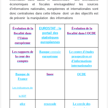
économiques et fiscales envisageables/ les sources
d’informations nationales, européennes et internationales sont
donc centralisées dans cette tribune dont un des objectifs est
de prévenir la manipulation des informations
Évolution de la
EUROSTAT : le
Évolution de la
portail des
fiscalité dans
fiscalité dans l OCDE
statistiques
l'Union
européennes
européenne
Les rapports de
Banque
centrale
Le centre d'études
la cour des
européenne
prospectives et
comptes
d'informations
internationales
Banque de
Insee
OCDE
France
Les indicateurs de
la BDF
ofce
rexecode
Le cercle des