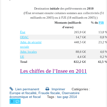
Destination
initiale
des prélèvements en
2010
(l'État reversant ensuite certaines sommes aux collectivités (51
milliards en 2005) ou à l'UE (18 milliards en 2005) )
Montants (milliards
% du
PIB
d'euros)
État
265,9 G€
13,8 
ODAC
14,7 G€
0,8 
Adm. de sécurité
448,5 G€
23,2 
sociale
Adm. locales
88,6 G€
4,6 
UE
4,4 G€
0,2 
Total
822,2 G€
42,5 
Les chiffes de l’Insee en 2011
Lien permanent
Imprimer
Catégories :
Europe et fiscalité
,
Fraude fiscale
,
Oservatoire
économique et fiscal
Tags :
tax gap 2014
0