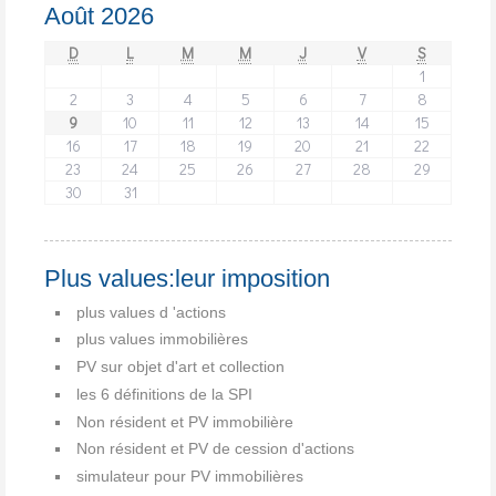
Août 2026
D
L
M
M
J
V
S
1
2
3
4
5
6
7
8
9
10
11
12
13
14
15
16
17
18
19
20
21
22
23
24
25
26
27
28
29
30
31
Plus values:leur imposition
plus values d 'actions
plus values immobilières
PV sur objet d'art et collection
les 6 définitions de la SPI
Non résident et PV immobilière
Non résident et PV de cession d'actions
simulateur pour PV immobilières