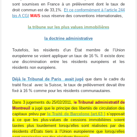
sont soumises en France à un prélèvement dont le taux de
droit commun est de 33,1%.
Et ce conformément à l’article 244
bis A CGI
MAIS
sous réserve des conventions internationales,
la tribune sur les plus values immobilières
la doctrine administrative
Toutefois, les résidents d’un État membre de l’Union
européenne se voient appliquer un taux de 16 %. Il existe donc
une discrimination entre les résidents européens et les
résidents non européens.
Déjà le Tribunal de Paris avait jugé
que dans le cadre du
traité fiscal avec la Suisse, le taux de prélèvement devait être
fixé à 16 % comme pour les résidents communautaires.
Dans 3 jugements du 25/02/2011,
l
e Tribunal administratif de
Montreuil
a jugé que le principe des libertés de circulation des
capitaux prévu par
le Traité de Barcelone (art.63 )
s’opposait
à ce que les plus-values de cessions immobilières soient
taxées plus lourdement lorsqu’elles sont réalisées par des
résidents d’États tiers à l’Union européenne que lorsqu’elles