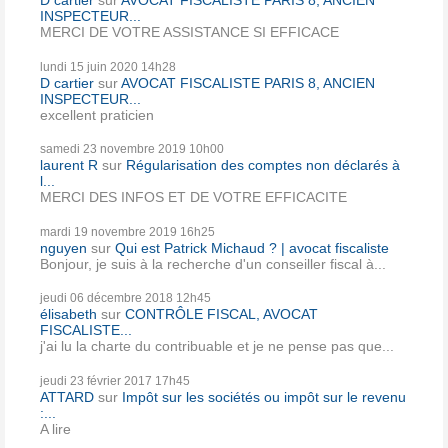
D cartier
sur
AVOCAT FISCALISTE PARIS 8, ANCIEN
INSPECTEUR...
MERCI DE VOTRE ASSISTANCE SI EFFICACE
lundi 15
juin 2020
14h28
D cartier
sur
AVOCAT FISCALISTE PARIS 8, ANCIEN
INSPECTEUR...
excellent praticien
samedi 23
novembre 2019
10h00
laurent R
sur
Régularisation des comptes non déclarés à
l...
MERCI DES INFOS ET DE VOTRE EFFICACITE
mardi 19
novembre 2019
16h25
nguyen
sur
Qui est Patrick Michaud ? | avocat fiscaliste
Bonjour, je suis à la recherche d'un conseiller fiscal à...
jeudi 06
décembre 2018
12h45
élisabeth
sur
CONTRÔLE FISCAL, AVOCAT
FISCALISTE...
j'ai lu la charte du contribuable et je ne pense pas que...
jeudi 23
février 2017
17h45
ATTARD
sur
Impôt sur les sociétés ou impôt sur le revenu
:...
A lire