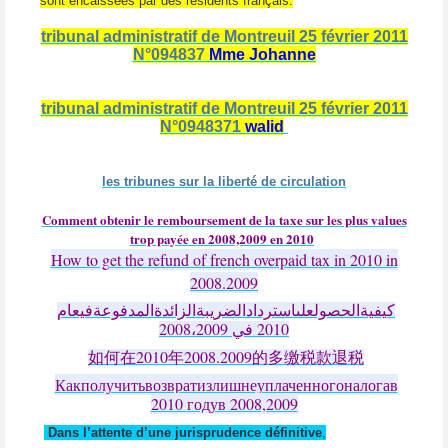
sont encaissées par des résidents français.
tribunal administratif de Montreuil 25 février 2011
N°094837
Mme Johanne
tribunal administratif de Montreuil 25 février 2011
N°0948371
walid
les tribunes sur la liberté de circulation
Comment obtenir le remboursement de la taxe sur les plus values
trop payée en 2008,2009 en 2010
How to get the refund of french overpaid tax in 2010 in
2008.2009
كيفيةالحصولعلىاستردادالضريبةالزائدةالمدفوعةفيعام
200
9
2008
2010
،
في
2010
2008.2009
如何在
年
的多缴税款退
税
Какполучитьвозвратизлишнеуплаченногоналогав
2010
годув
2008,2009
Dans l’attente d’une jurisprudence définitive
,