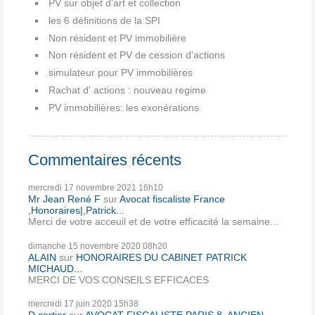
PV sur objet d'art et collection
les 6 définitions de la SPI
Non résident et PV immobilière
Non résident et PV de cession d'actions
simulateur pour PV immobilières
Rachat d' actions : nouveau regime
PV immobilières: les exonérations
Commentaires récents
mercredi 17
novembre 2021
16h10
Mr Jean René F
sur
Avocat fiscaliste France
,Honoraires|,Patrick...
Merci de votre acceuil et de votre efficacité la semaine...
dimanche 15
novembre 2020
08h20
ALAIN
sur
HONORAIRES DU CABINET PATRICK
MICHAUD...
MERCI DE VOS CONSEILS EFFICACES
mercredi 17
juin 2020
15h38