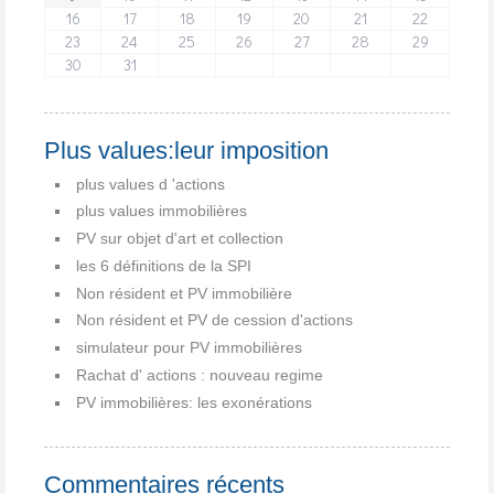
16
17
18
19
20
21
22
23
24
25
26
27
28
29
30
31
Plus values:leur imposition
plus values d 'actions
plus values immobilières
PV sur objet d'art et collection
les 6 définitions de la SPI
Non résident et PV immobilière
Non résident et PV de cession d'actions
simulateur pour PV immobilières
Rachat d' actions : nouveau regime
PV immobilières: les exonérations
Commentaires récents