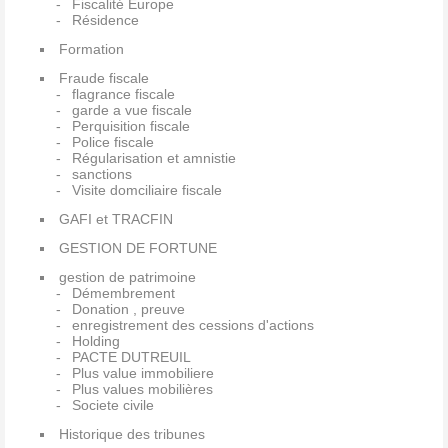
Fiscalité Europe
Résidence
Formation
Fraude fiscale
flagrance fiscale
garde a vue fiscale
Perquisition fiscale
Police fiscale
Régularisation et amnistie
sanctions
Visite domciliaire fiscale
GAFI et TRACFIN
GESTION DE FORTUNE
gestion de patrimoine
Démembrement
Donation , preuve
enregistrement des cessions d'actions
Holding
PACTE DUTREUIL
Plus value immobiliere
Plus values mobilières
Societe civile
Historique des tribunes