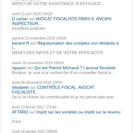
MERCI DE VOTRE ASSISTANCE SI EFFICACE
lundi 15
juin 2020
14h28
D cartier
sur
AVOCAT FISCALISTE PARIS 8, ANCIEN
INSPECTEUR...
excellent praticien
samedi 23
novembre 2019
10h00
laurent R
sur
Régularisation des comptes non déclarés à
l...
MERCI DES INFOS ET DE VOTRE EFFICACITE
mardi 19
novembre 2019
16h25
nguyen
sur
Qui est Patrick Michaud ? | avocat fiscaliste
Bonjour, je suis à la recherche d'un conseiller fiscal à...
jeudi 06
décembre 2018
12h45
élisabeth
sur
CONTRÔLE FISCAL, AVOCAT
FISCALISTE...
j'ai lu la charte du contribuable et je ne pense pas que...
jeudi 23
février 2017
17h45
ATTARD
sur
Impôt sur les sociétés ou impôt sur le revenu
:...
A lire
lundi 16
janvier 2017
09h00