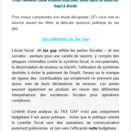
Pour recevoir cette tribune inscrivez vous dans le lettre en
haut à droite
Pour mieux comprendre son étude décapante, EFI vous met en
bouche durant les fêtes la délicate question politique du tax
gap
Une définition du Tax Gap
L'
écart fiscal
dit
tax gap
reflète
les pertes
fiscales – et non
sociales - perdues
pour une variété de
raisons
, y compris
des
attaques criminelles contre
le système fiscal
,
le non-paiement
,
la dissimulation de revenus
ou d'actifs,
l'utilisation de systèmes
destinés à
éviter le paiement
de l'impôt
, l'erreur
ou le manque
de rigueur des
contribuables
qui
simplement
ne prennent pas
assez
soin
de leurs
déclarations de revenus
.
Les pertes
peuvent
également se produire
en raison des différentes
interprétations des
incidences fiscales pour opérations
complexes
.
L’intérêt d’une analyse du TAX GAP n’est pas uniquement
budgétaire il est aussi politique : éviter que le politique oriente
le contrôle fiscal vers des opérations de communication
purement politicienne et non vers l’efficacité
nette
budgétaire