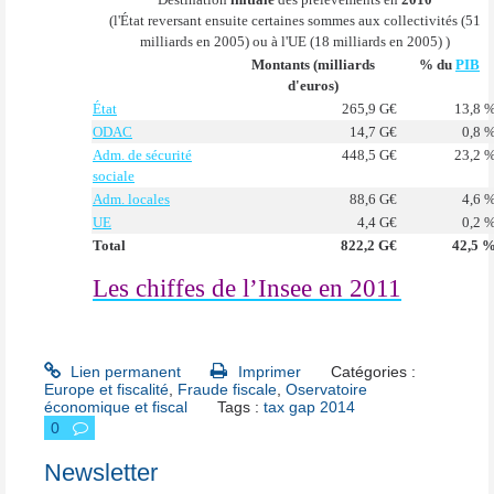
(l'État reversant ensuite certaines sommes aux collectivités (51
milliards en 2005) ou à l'UE (18 milliards en 2005) )
Montants (milliards
% du
PIB
d'euros)
État
265,9 G€
13,8 
ODAC
14,7 G€
0,8 
Adm. de sécurité
448,5 G€
23,2 
sociale
Adm. locales
88,6 G€
4,6 
UE
4,4 G€
0,2 
Total
822,2 G€
42,5 
Les chiffes de l’Insee en 2011
Lien permanent
Imprimer
Catégories :
Europe et fiscalité
,
Fraude fiscale
,
Oservatoire
économique et fiscal
Tags :
tax gap 2014
0
Newsletter