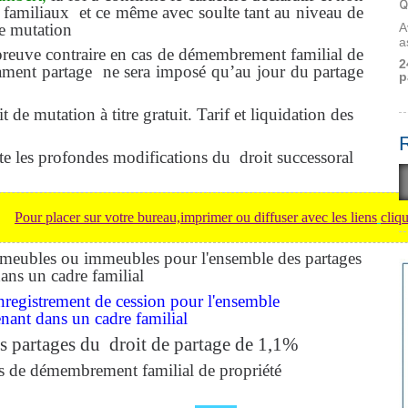
Q
 familiaux
et ce même avec soulte tant au niveau de
de mutation
A
a
e preuve contraire en cas de démembrement familial de
2
tament partage
ne sera imposé qu’au jour du partage
p
it de mutation à titre gratuit. Tarif et liquidation des
te les profondes modifications du
droit successoral
Pour placer sur votre bureau,imprimer ou diffuser avec les liens
cliqu
s meubles ou immeubles pour l'ensemble des partages
ans un cadre familial
nregistrement de cession pour l'ensemble
enant dans un cadre familial
ts partages du
droit de partage de 1,1%
s de démembrement familial de propriété