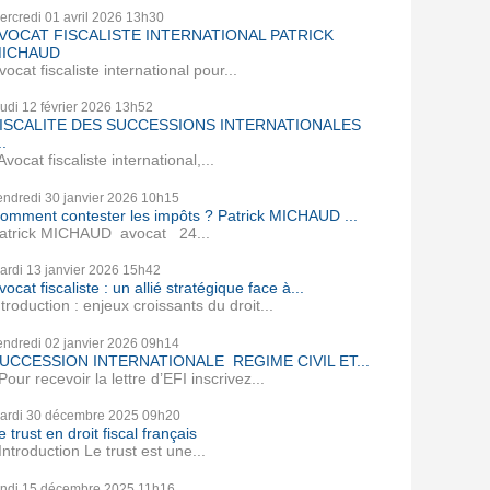
ercredi 01
avril 2026
13h30
VOCAT FISCALISTE INTERNATIONAL PATRICK
ICHAUD
vocat fiscaliste international pour...
eudi 12
février 2026
13h52
ISCALITE DES SUCCESSIONS INTERNATIONALES
..
vocat fiscaliste international,...
endredi 30
janvier 2026
10h15
omment contester les impôts ? Patrick MICHAUD ...
atrick MICHAUD avocat 24...
ardi 13
janvier 2026
15h42
vocat fiscaliste : un allié stratégique face à...
ntroduction : enjeux croissants du droit...
endredi 02
janvier 2026
09h14
UCCESSION INTERNATIONALE REGIME CIVIL ET...
our recevoir la lettre d’EFI inscrivez...
ardi 30
décembre 2025
09h20
e trust en droit fiscal français
ntroduction Le trust est une...
undi 15
décembre 2025
11h16