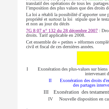
translatif des opérations de tous les
partages
l’imposition des plus values que des droits 
La loi a rétabli la possibilité d’apporter un
propriété et surtout la loi
stipule que le tes
et non au jour du décès
7G 8 07 n° 132 du 28 décembre 2007
: Dro
droits. Tarif applicable en 2008.
Cet ensemble de « petites » réformes complè
civil et fiscal de ces dernières années.
I
Exonération
des plus-values sur bien
intervenant d
II
Exonération des droits d'e
des partages interv
III
Exonération
des testamen
IV
Nouvelle disposition en ca