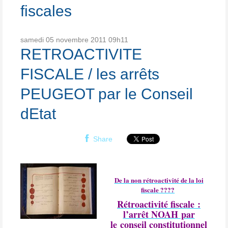
fiscales
samedi 05
novembre 2011
09h11
RETROACTIVITE
FISCALE / les arrêts
PEUGEOT par le Conseil
dEtat
Share
De la non rétroactivité de la loi
fiscale ????
Rétroactivité fiscale :
l’arrêt NOAH par
le conseil constitutionnel