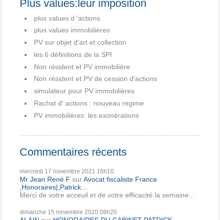
Plus values:leur imposition
plus values d 'actions
plus values immobilières
PV sur objet d'art et collection
les 6 définitions de la SPI
Non résident et PV immobilière
Non résident et PV de cession d'actions
simulateur pour PV immobilières
Rachat d' actions : nouveau regime
PV immobilières: les exonérations
Commentaires récents
mercredi 17
novembre 2021
16h10
Mr Jean René F
sur
Avocat fiscaliste France
,Honoraires|,Patrick...
Merci de votre acceuil et de votre efficacité la semaine...
dimanche 15
novembre 2020
08h20
ALAIN
sur
HONORAIRES DU CABINET PATRICK