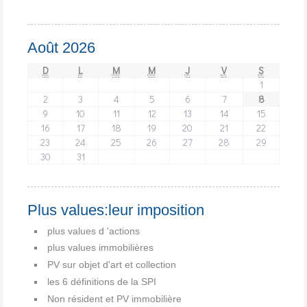
Août 2026
D
L
M
M
J
V
S
1
2
3
4
5
6
7
8
9
10
11
12
13
14
15
16
17
18
19
20
21
22
23
24
25
26
27
28
29
30
31
Plus values:leur imposition
plus values d 'actions
plus values immobilières
PV sur objet d'art et collection
les 6 définitions de la SPI
Non résident et PV immobilière