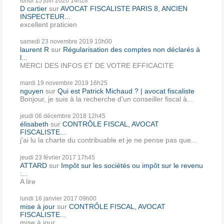
lundi 15
juin 2020
14h28
D cartier
sur
AVOCAT FISCALISTE PARIS 8, ANCIEN
INSPECTEUR...
excellent praticien
samedi 23
novembre 2019
10h00
laurent R
sur
Régularisation des comptes non déclarés à
l...
MERCI DES INFOS ET DE VOTRE EFFICACITE
mardi 19
novembre 2019
16h25
nguyen
sur
Qui est Patrick Michaud ? | avocat fiscaliste
Bonjour, je suis à la recherche d'un conseiller fiscal à...
jeudi 06
décembre 2018
12h45
élisabeth
sur
CONTRÔLE FISCAL, AVOCAT
FISCALISTE...
j'ai lu la charte du contribuable et je ne pense pas que...
jeudi 23
février 2017
17h45
ATTARD
sur
Impôt sur les sociétés ou impôt sur le revenu
:...
A lire
lundi 16
janvier 2017
09h00
mise à jour
sur
CONTRÔLE FISCAL, AVOCAT
FISCALISTE...
mise à jour