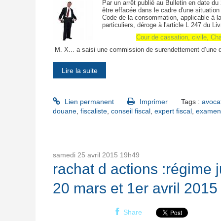
Par un arrêt publié au Bulletin en date du
être effacée dans le cadre d'une situation
Code de la consommation, applicable à l
particuliers, déroge à l'article L 247 du L
Cour de cassation, civile, Cha
M. X... a saisi une commission de surendettement d’une d
Lire la suite
Lien permanent
Imprimer
Tags :
avocat
douane
,
fiscaliste
,
conseil fiscal
,
expert fiscal
,
examen d
samedi 25
avril 2015
19h49
rachat d actions :régime j
20 mars et 1er avril 2015
Share