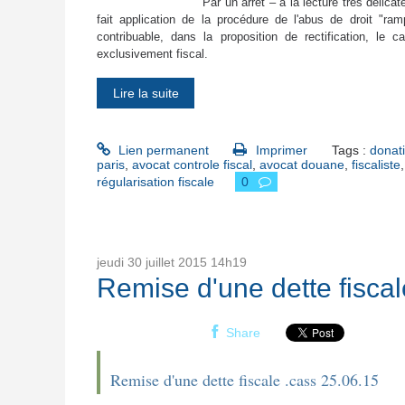
Par un arrêt – à la lecture très délic
fait application de la procédure de l'abus de droit "ra
contribuable, dans la proposition de rectification, le car
exclusivement fiscal.
Lire la suite
Lien permanent
Imprimer
Tags :
donat
paris
,
avocat controle fiscal
,
avocat douane
,
fiscaliste
régularisation fiscale
0
jeudi 30
juillet 2015
14h19
Remise d'une dette fisca
Share
Remise d'une dette fiscale .cass 25.06.15