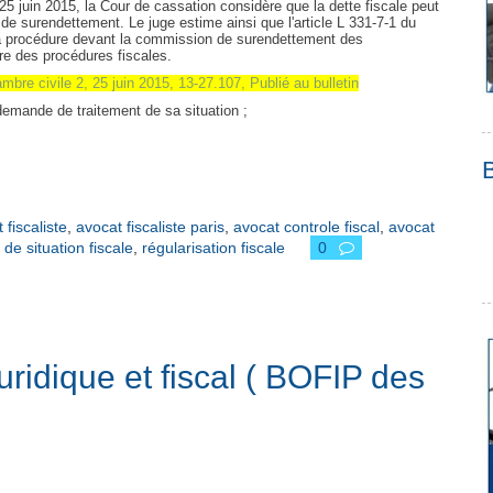
 25 juin 2015, la Cour de cassation considère que la dette fiscale peut
 de surendettement. Le juge estime ainsi que l'article L 331-7-1 du
a procédure devant la commission de surendettement des
ivre des procédures fiscales.
mbre civile 2, 25 juin 2015, 13-27.107, Publié au bulletin
emande de traitement de sa situation ;
 fiscaliste
,
avocat fiscaliste paris
,
avocat controle fiscal
,
avocat
e situation fiscale
,
régularisation fiscale
0
uridique et fiscal ( BOFIP des