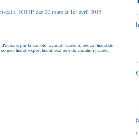
t fiscal ( BOFIP des 20 mars et 1er avril 2015
l
 d'actions par la société
,
avocat fiscaliste
,
avocat fiscaliste
,
conseil fiscal
,
expert fiscal
,
examen de situation fiscale
,
C
N