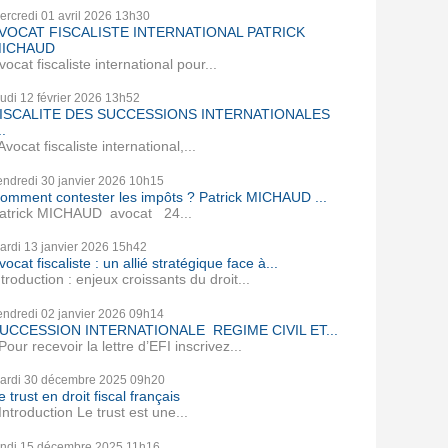
ercredi 01
avril 2026
13h30
VOCAT FISCALISTE INTERNATIONAL PATRICK
ICHAUD
vocat fiscaliste international pour...
eudi 12
février 2026
13h52
ISCALITE DES SUCCESSIONS INTERNATIONALES
..
vocat fiscaliste international,...
endredi 30
janvier 2026
10h15
omment contester les impôts ? Patrick MICHAUD ...
atrick MICHAUD avocat 24...
ardi 13
janvier 2026
15h42
vocat fiscaliste : un allié stratégique face à...
ntroduction : enjeux croissants du droit...
endredi 02
janvier 2026
09h14
UCCESSION INTERNATIONALE REGIME CIVIL ET...
our recevoir la lettre d’EFI inscrivez...
ardi 30
décembre 2025
09h20
e trust en droit fiscal français
ntroduction Le trust est une...
undi 15
décembre 2025
11h16