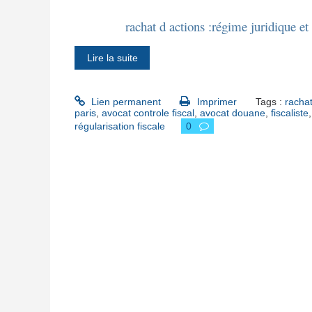
rachat d actions :régime juridique e
Lire la suite
Lien permanent
Imprimer
Tags :
rachat
paris
,
avocat controle fiscal
,
avocat douane
,
fiscaliste
régularisation fiscale
0