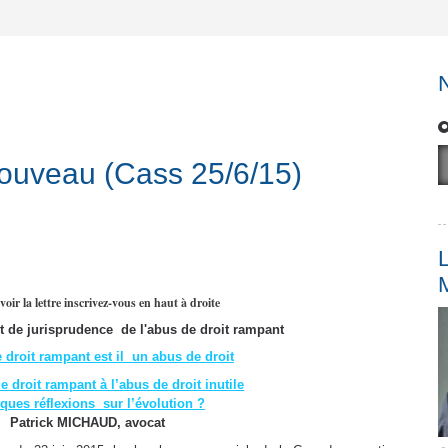
nouveau (Cass 25/6/15)
L
voir la lettre inscrivez-vous en haut à droite
t de jurisprudence
de l'abus de droit rampant
 droit rampant est il un abus de droit
e droit rampant à l’abus de droit inutile
ques réflexions sur l’évolution ?
Patrick MICHAUD, avocat