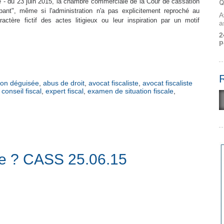
ate - du 23 juin 2015, la chambre commerciale de la Cour de cassation
Q
mpant", même si l'administration n'a pas explicitement reproché au
A
actère fictif
des actes litigieux ou leur inspiration par un motif
a
2
p
ion déguisée
,
abus de droit
,
avocat fiscaliste
,
avocat fiscaliste
,
conseil fiscal
,
expert fiscal
,
examen de situation fiscale
,
le ? CASS 25.06.15